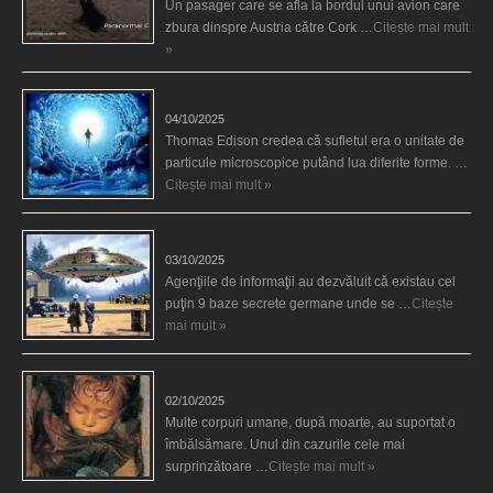
Un pasager care se afla la bordul unui avion care
zbura dinspre Austria către Cork …
Citește mai mult
»
Călătorii în lumea de Dincolo
04/10/2025
Thomas Edison credea că sufletul era o unitate de
particule microscopice putând lua diferite forme. …
Citește mai mult »
Baze germane secrete la Polul Nord?
03/10/2025
Agenţiile de informaţii au dezvăluit că existau cel
puţin 9 baze secrete germane unde se …
Citește
mai mult »
Îngerul care doarme
02/10/2025
Multe corpuri umane, după moarte, au suportat o
îmbălsămare. Unul din cazurile cele mai
surprinzătoare …
Citește mai mult »