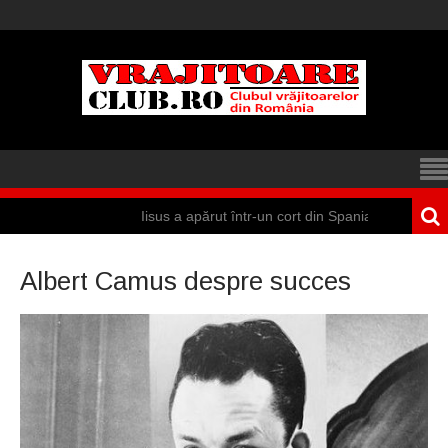
Iisus a apărut într-un cort din Spania
Albert Camus despre succes