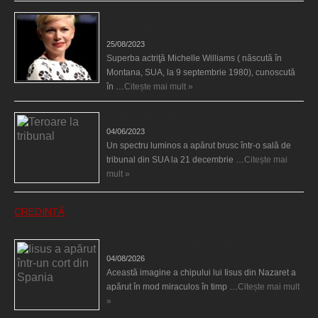
Actriţa Michelle Williams urmărită de fantoma lui
Heath Ledger
25/08/2023
Superba actriţă Michelle Williams ( născută în
Montana, SUA, la 9 septembrie 1980), cunoscută
în …
Citește mai mult »
Teroare la tribunal
04/06/2023
Un spectru luminos a apărut brusc într-o sală de
tribunal din SUA la 21 decembrie …
Citește mai
mult »
CREDINȚĂ
Iisus a apărut într-un cort din Spania
04/08/2026
Această imagine a chipului lui Iisus din Nazaret a
apărut în mod miraculos în timp …
Citește mai mult
»