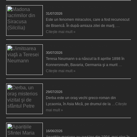
Madona lacrimilor din Siracusa (Silcilia)
31/07/2026
Este un fenomen miraculos, care a fost recunoscut
de Biserică. În după-amiaza zilei de marţi, …
Citește mai mult »
Uimitoarea viaţă a Teresei Neumann
30/07/2026
Teresa Neumann s-a născut la 8 aprilie 1898 în
Konnersreuth, Bavaria, Germania şi a murit …
Citește mai mult »
Derba, un oraş misterios vizitat şi de sfântul Petre
29/07/2026
Derba este un oraş vechi greco-roman din
Lycaonia, în Asia Mică, pe drumul de la …
Citește
mai mult »
Aparițiile Sfintei Maria din Itapiranga
16/06/2026
Aparițiile mariane au avut loc din 1994, mai ales în