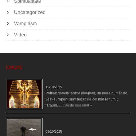
Spiritualitate
Uncategorized
Vampirism
Video
ENIGME
Eşti genetic, legat de Tutankhamon?
13/10/2025
Potrivit geneticienilor elveţieni, un mare număr de
vest-europeni sunt legaţi de cei mai renumiţi
faraoni. …
Citește mai mult »
O fiinţă misterioasă plutea pe nori la 30.000 de
picioare
05/10/2025