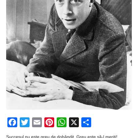
Facebook
Twitter
Email
Pinterest
WhatsApp
X
Partajeaz
Succesul nu este greu de dobândit. Greu este să-l meriţi!