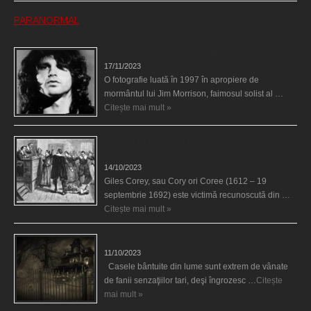
PARANORMAL
Fantoma lui Jim Morrison a apărut în cimitir
17/11/2023
O fotografie luată în 1997 în apropiere de
mormântul lui Jim Morrison, faimosul solist al …
Citește mai mult »
Spectrul lui Corey din Salem le-a cerut femeilor să
scrie în cartea diavolului
14/10/2023
Giles Corey, sau Cory ori Coree (1612 – 19
septembrie 1692) este victimă recunoscută din …
Citește mai mult »
Cele mai bântuite cinci case din lume
11/10/2023
Casele bântuite din lume sunt extrem de vânate
de fanii senzaţiilor tari, deşi îngrozesc …
Citește
mai mult »