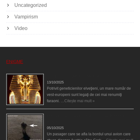
Uncategorized
Vampirism
Video
ENIGME
Eşti genetic, legat de Tutankhamon?
13/10/2025
Potrivit geneticienilor elveţieni, un mare număr de
vest-europeni sunt legaţi de cei mai renumiţi
faraoni. …
Citește mai mult »
O fiinţă misterioasă plutea pe nori la 30.000 de
picioare
05/10/2025
Un pasager care se afla la bordul unui avion care