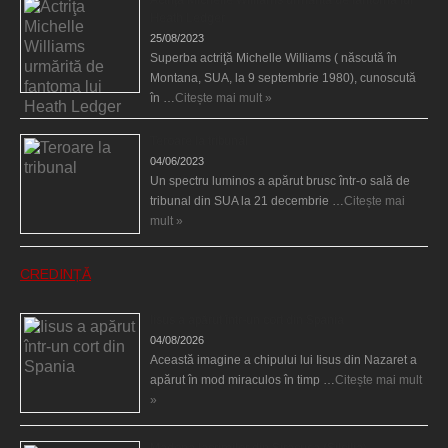
Heath Ledger
25/08/2023
Superba actriţă Michelle Williams ( născută în
Montana, SUA, la 9 septembrie 1980), cunoscută
în …
Citește mai mult »
Teroare la tribunal
04/06/2023
Un spectru luminos a apărut brusc într-o sală de
tribunal din SUA la 21 decembrie …
Citește mai
mult »
CREDINȚĂ
Iisus a apărut într-un cort din Spania
04/08/2026
Această imagine a chipului lui Iisus din Nazaret a
apărut în mod miraculos în timp …
Citește mai mult
»
Madona lacrimilor din Siracusa (Silcilia)