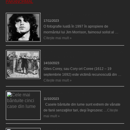
PARANORMAL
Fantoma lui Jim Morrison a apărut în cimitir
17/11/2023
O fotografie luată în 1997 în apropiere de
mormântul lui Jim Morrison, faimosul solist al …
Citește mai mult »
Spectrul lui Corey din Salem le-a cerut femeilor să
scrie în cartea diavolului
14/10/2023
Giles Corey, sau Cory ori Coree (1612 – 19
septembrie 1692) este victimă recunoscută din …
Citește mai mult »
Cele mai bântuite cinci case din lume
11/10/2023
Casele bântuite din lume sunt extrem de vânate
de fanii senzaţiilor tari, deşi îngrozesc …
Citește
mai mult »
Actriţa Michelle Williams urmărită de fantoma lui