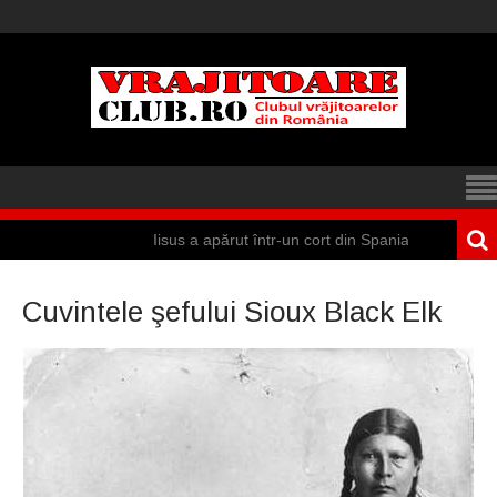
Iisus a apărut într-un cort din Spania
M
Cuvintele şefului Sioux Black Elk