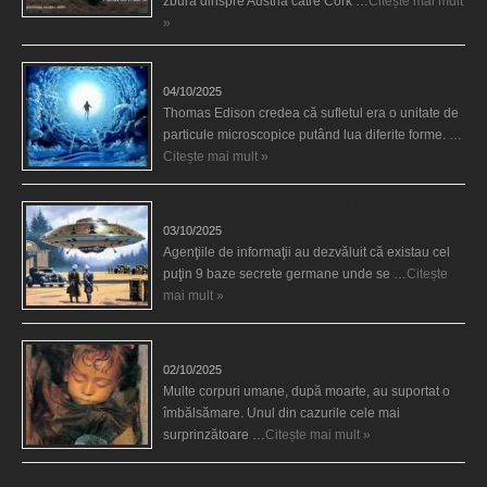
zbura dinspre Austria către Cork …
Citește mai mult
»
Călătorii în lumea de Dincolo
04/10/2025
Thomas Edison credea că sufletul era o unitate de
particule microscopice putând lua diferite forme. …
Citește mai mult »
Baze germane secrete la Polul Nord?
03/10/2025
Agenţiile de informaţii au dezvăluit că existau cel
puţin 9 baze secrete germane unde se …
Citește
mai mult »
Îngerul care doarme
02/10/2025
Multe corpuri umane, după moarte, au suportat o
îmbălsămare. Unul din cazurile cele mai
surprinzătoare …
Citește mai mult »