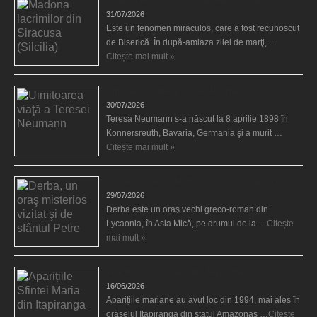
31/07/2026
Este un fenomen miraculos, care a fost recunoscut
de Biserică. În după-amiaza zilei de marţi, …
Citește mai mult »
Uimitoarea viaţă a Teresei Neumann
30/07/2026
Teresa Neumann s-a născut la 8 aprilie 1898 în
Konnersreuth, Bavaria, Germania şi a murit …
Citește mai mult »
Derba, un oraş misterios vizitat şi de sfântul Petre
29/07/2026
Derba este un oraş vechi greco-roman din
Lycaonia, în Asia Mică, pe drumul de la …
Citește
mai mult »
Aparițiile Sfintei Maria din Itapiranga
16/06/2026
Aparițiile mariane au avut loc din 1994, mai ales în
orășelul Itapiranga din statul Amazonas …
Citește