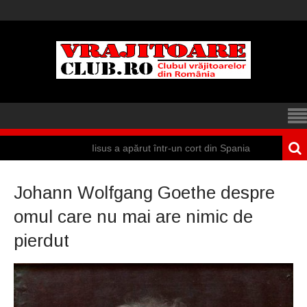
Iisus a apărut într-un cort din Spania
Mar
Johann Wolfgang Goethe despre
omul care nu mai are nimic de
pierdut