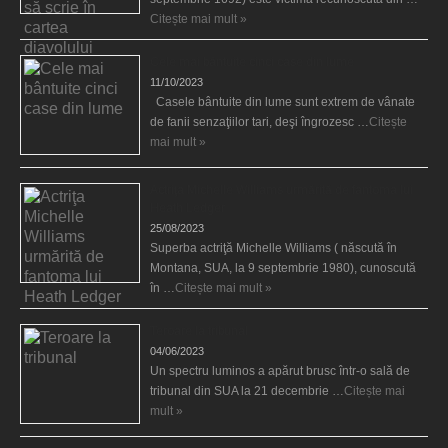
Citește mai mult »
Cele mai bântuite cinci case din lume
11/10/2023
Casele bântuite din lume sunt extrem de vânate
de fanii senzaţiilor tari, deşi îngrozesc …
Citește
mai mult »
Actriţa Michelle Williams urmărită de fantoma lui
Heath Ledger
25/08/2023
Superba actriţă Michelle Williams ( născută în
Montana, SUA, la 9 septembrie 1980), cunoscută
în …
Citește mai mult »
Teroare la tribunal
04/06/2023
Un spectru luminos a apărut brusc într-o sală de
tribunal din SUA la 21 decembrie …
Citește mai
mult »