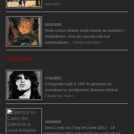
mai mult »
Îngerul care doarme
02/10/2025
Multe corpuri umane, după moarte, au suportat o
îmbălsămare. Unul din cazurile cele mai
surprinzătoare …
Citește mai mult »
PARANORMAL
Fantoma lui Jim Morrison a apărut în cimitir
17/11/2023
O fotografie luată în 1997 în apropiere de
mormântul lui Jim Morrison, faimosul solist al …
Citește mai mult »
Spectrul lui Corey din Salem le-a cerut femeilor să
scrie în cartea diavolului
14/10/2023
Giles Corey, sau Cory ori Coree (1612 – 19
septembrie 1692) este victimă recunoscută din …