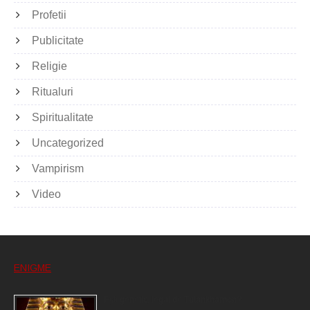
Profetii
Publicitate
Religie
Ritualuri
Spiritualitate
Uncategorized
Vampirism
Video
ENIGME
Eşti genetic, legat de Tutankhamon?