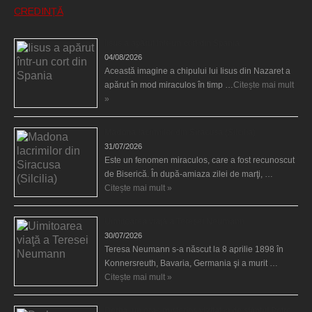
CREDINȚĂ
Iisus a apărut într-un cort din Spania
04/08/2026
Această imagine a chipului lui Iisus din Nazaret a
apărut în mod miraculos în timp …
Citește mai mult
»
Madona lacrimilor din Siracusa (Silcilia)
31/07/2026
Este un fenomen miraculos, care a fost recunoscut
de Biserică. În după-amiaza zilei de marţi, …
Citește mai mult »
Uimitoarea viaţă a Teresei Neumann
30/07/2026
Teresa Neumann s-a născut la 8 aprilie 1898 în
Konnersreuth, Bavaria, Germania şi a murit …
Citește mai mult »
Derba, un oraş misterios vizitat şi de sfântul Petre