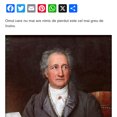
Facebook
Twitter
Email
Pinterest
WhatsApp
X
Partajeaz
Omul care nu mai are nimic de pierdut este cel mai greu de
învins.