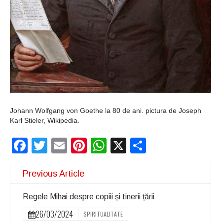
Johann Wolfgang von Goethe la 80 de ani. pictura de Joseph
Karl Stieler, Wikipedia.
Facebook
Twitter
Email
Pinterest
WhatsApp
X
Partajeaz
Previous Article
Regele Mihai despre copiii și tinerii țării
26/03/2024
SPIRITUALITATE