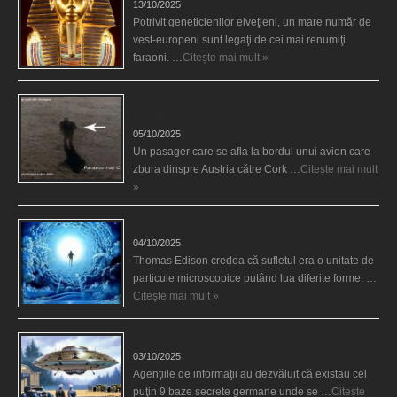
13/10/2025
Potrivit geneticienilor elveţieni, un mare număr de
vest-europeni sunt legaţi de cei mai renumiţi
faraoni. …
Citește mai mult »
O fiinţă misterioasă plutea pe nori la 30.000 de
picioare
05/10/2025
Un pasager care se afla la bordul unui avion care
zbura dinspre Austria către Cork …
Citește mai mult
»
Călătorii în lumea de Dincolo
04/10/2025
Thomas Edison credea că sufletul era o unitate de
particule microscopice putând lua diferite forme. …
Citește mai mult »
Baze germane secrete la Polul Nord?
03/10/2025
Agenţiile de informaţii au dezvăluit că existau cel
puţin 9 baze secrete germane unde se …
Citește