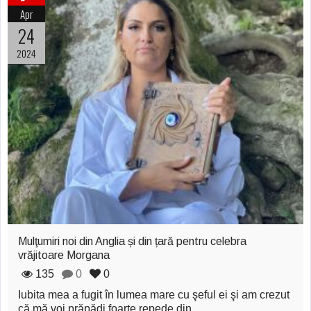
Şi-a vândut soţia
Apr
pentru un ritual de
24
2024
magie neagră
Mulţumiri noi din Anglia și din țară pentru celebra
vrăjitoare Morgana
135
0
0
Iubita mea a fugit în lumea mare cu şeful ei şi am crezut
că mă voi prăpădi foarte repede din…