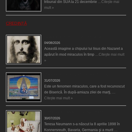
tribunal din SUA la 21 decembrie …
Citește mai
mult »
CREDINȚĂ
Iisus a apărut într-un cort din Spania
04/08/2026
Această imagine a chipului lui Iisus din Nazaret a
apărut în mod miraculos în timp …
Citește mai mult
»
Madona lacrimilor din Siracusa (Silcilia)
31/07/2026
Este un fenomen miraculos, care a fost recunoscut
de Biserică. În după-amiaza zilei de marţi, …
Citește mai mult »
Uimitoarea viaţă a Teresei Neumann
30/07/2026
Teresa Neumann s-a născut la 8 aprilie 1898 în
Konnersreuth, Bavaria, Germania şi a murit …