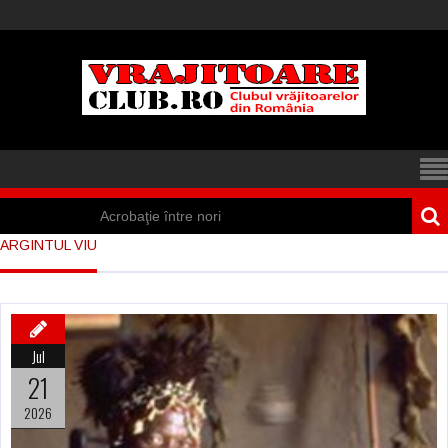
Acrobaţie între nori
ARGINTUL VIU
Iisus a apărut într-
un cort din Spania
Marea vânătoare
Jul
de vrăjitoare din
21
Suedia
2026
Vrăjitoare