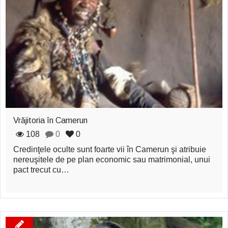
zburătoare în Mexic
Magia în Thailanda
Madona lacrimilor
din Siracusa
(Silcilia)
Uimitoarea viaţă a
Vrăjitoria în Camerun
Teresei Neumann
108
0
0
Derba, un oraş
Credinţele oculte sunt foarte vii în Camerun şi atribuie
misterios vizitat şi
nereuşitele de pe plan economic sau matrimonial, unui
pact trecut cu…
de sfântul Petre
Vrăjitorul Merlin şi
regele Arthur