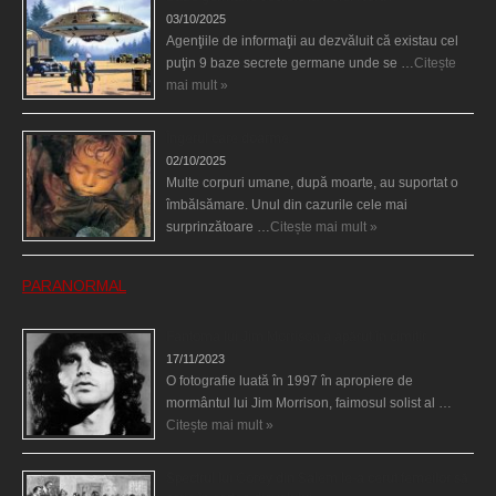
03/10/2025
Agenţiile de informaţii au dezvăluit că existau cel
puţin 9 baze secrete germane unde se …
Citește
mai mult »
Îngerul care doarme
02/10/2025
Multe corpuri umane, după moarte, au suportat o
îmbălsămare. Unul din cazurile cele mai
surprinzătoare …
Citește mai mult »
PARANORMAL
Fantoma lui Jim Morrison a apărut în cimitir
17/11/2023
O fotografie luată în 1997 în apropiere de
mormântul lui Jim Morrison, faimosul solist al …
Citește mai mult »
Spectrul lui Corey din Salem le-a cerut femeilor să