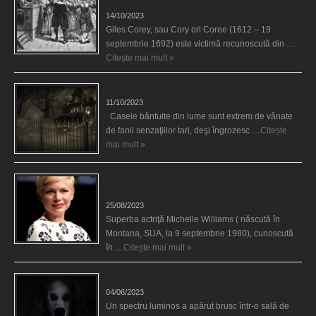
scrie în cartea diavolului
14/10/2023
Giles Corey, sau Cory ori Coree (1612 – 19
septembrie 1692) este victimă recunoscută din …
Citește mai mult »
Cele mai bântuite cinci case din lume
11/10/2023
Casele bântuite din lume sunt extrem de vânate
de fanii senzaţiilor tari, deşi îngrozesc …
Citește
mai mult »
Actriţa Michelle Williams urmărită de fantoma lui
Heath Ledger
25/08/2023
Superba actriţă Michelle Williams ( născută în
Montana, SUA, la 9 septembrie 1980), cunoscută
în …
Citește mai mult »
Teroare la tribunal
04/06/2023
Un spectru luminos a apărut brusc într-o sală de