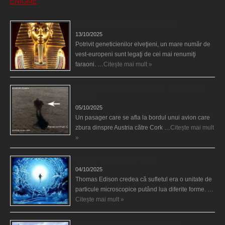
ENIGME
Eşti genetic, legat de Tutankhamon?
13/10/2025
Potrivit geneticienilor elveţieni, un mare număr de
vest-europeni sunt legaţi de cei mai renumiţi
faraoni. …
Citește mai mult »
O fiinţă misterioasă plutea pe nori la 30.000 de
picioare
05/10/2025
Un pasager care se afla la bordul unui avion care
zbura dinspre Austria către Cork …
Citește mai mult
»
Călătorii în lumea de Dincolo
04/10/2025
Thomas Edison credea că sufletul era o unitate de
particule microscopice putând lua diferite forme. …
Citește mai mult »
Baze germane secrete la Polul Nord?