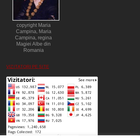
copyright Maria
Campina, Maria
Campina, regina
Magiei Albe din
Romania
VIZITATORI PE SITE