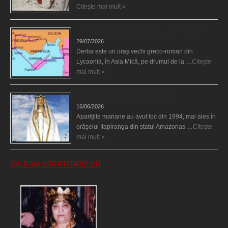
Citește mai mult »
Derba, un oraş misterios vizitat şi de sfântul Petre
29/07/2026
Derba este un oraş vechi greco-roman din
Lycaonia, în Asia Mică, pe drumul de la …
Citește
mai mult »
Aparițiile Sfintei Maria din Itapiranga
16/06/2026
Aparițiile mariane au avut loc din 1994, mai ales în
orășelul Itapiranga din statul Amazonas …
Citește
mai mult »
GALERIA VRĂJITOARELOR