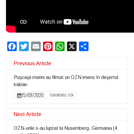
Facebook
Twitter
Email
Pinterest
WhatsApp
X
Partajeaz
Previous Article
Puşcaşii marini au filmat un OZN imens în deşertul
irakian
15/09/2020
FENOMENUL OZN
Next Article
OZN-urile s-au luptat la Nusemberg, Germania (4