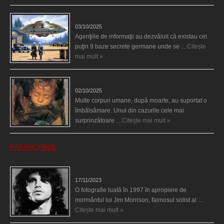
Baze germane secrete la Polul Nord?
03/10/2025
Agenţiile de informaţii au dezvăluit că existau cel
puţin 9 baze secrete germane unde se …
Citește
mai mult »
Îngerul care doarme
02/10/2025
Multe corpuri umane, după moarte, au suportat o
îmbălsămare. Unul din cazurile cele mai
surprinzătoare …
Citește mai mult »
PARANORMAL
Fantoma lui Jim Morrison a apărut în cimitir
17/11/2023
O fotografie luată în 1997 în apropiere de
mormântul lui Jim Morrison, faimosul solist al …
Citește mai mult »