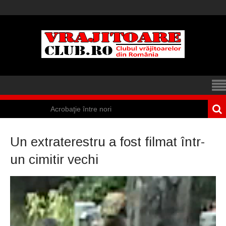
Acrobaţie între nori
Iisus a apărut într-
Un extraterestru a fost filmat într-
un cort din Spania
un cimitir vechi
Marea vânătoare
de vrăjitoare din
Suedia
Vrăjitoare