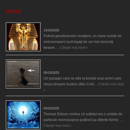
ENIGME
Eşti genetic, legat de Tutankhamon?
13/10/2025
Potrivit geneticienilor elveţieni, un mare număr de
vest-europeni sunt legaţi de cei mai renumiţi
faraoni. …
Citește mai mult »
O fiinţă misterioasă plutea pe nori la 30.000 de
picioare
05/10/2025
Un pasager care se afla la bordul unui avion care
zbura dinspre Austria către Cork …
Citește mai mult
»
Călătorii în lumea de Dincolo
04/10/2025
Thomas Edison credea că sufletul era o unitate de
particule microscopice putând lua diferite forme. …
Citește mai mult »