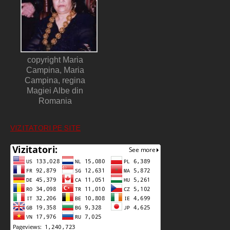
copyright Maria
Campina, Maria
Campina, regina
Magiei Albe din
Romania
VIZITATORI PE SITE