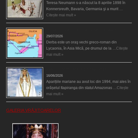
Teresa Neumann s-a născut la 8 aprilie 1898 în
Konnersreuth, Bavaria, Germania şi a murit …
Citește mai mult »
Derba, un oraş misterios vizitat şi de sfântul Petre
29/07/2026
Derba este un oraş vechi greco-roman din
Lycaonia, în Asia Mică, pe drumul de la …
Citește
mai mult »
Aparițiile Sfintei Maria din Itapiranga
16/06/2026
Aparițiile mariane au avut loc din 1994, mai ales în
orășelul Itapiranga din statul Amazonas …
Citește
mai mult »
GALERIA VRĂJITOARELOR