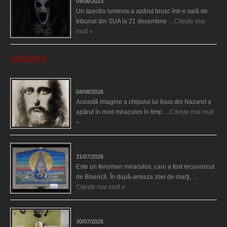
04/06/2023
Un spectru luminos a apărut brusc într-o sală de
tribunal din SUA la 21 decembrie …
Citește mai
mult »
CREDINȚĂ
Iisus a apărut într-un cort din Spania
04/08/2026
Această imagine a chipului lui Iisus din Nazaret a
apărut în mod miraculos în timp …
Citește mai mult
»
Madona lacrimilor din Siracusa (Silcilia)
31/07/2026
Este un fenomen miraculos, care a fost recunoscut
de Biserică. În după-amiaza zilei de marţi, …
Citește mai mult »
Uimitoarea viaţă a Teresei Neumann
30/07/2026