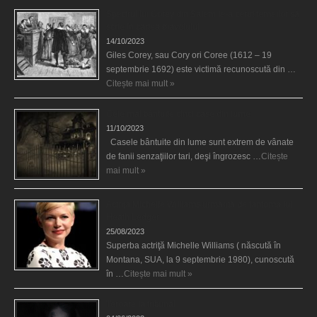
Spectrul lui Corey din Salem le-a cerut femeilor să
scrie în cartea diavolului
14/10/2023
Giles Corey, sau Cory ori Coree (1612 – 19
septembrie 1692) este victimă recunoscută din …
Citește mai mult »
Cele mai bântuite cinci case din lume
11/10/2023
Casele bântuite din lume sunt extrem de vânate
de fanii senzaţiilor tari, deşi îngrozesc …
Citește
mai mult »
Actriţa Michelle Williams urmărită de fantoma lui
Heath Ledger
25/08/2023
Superba actriţă Michelle Williams ( născută în
Montana, SUA, la 9 septembrie 1980), cunoscută
în …
Citește mai mult »
Teroare la tribunal