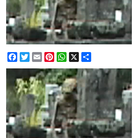
zburătoare în Mexic
Magia în Thailanda
Madona lacrimilor
din Siracusa
(Silcilia)
Facebook
Twitter
Email
Pinterest
WhatsApp
X
Partajeaz
Uimitoarea viaţă a
Teresei Neumann
Derba, un oraş
misterios vizitat şi
de sfântul Petre
Vrăjitorul Merlin şi
regele Arthur