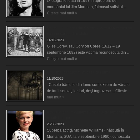
O fotografie luată în 1997 în apropiere de
mormântul lui Jim Morrison, faimosul solist al …
Citește mai mult »
Spectrul lui Corey din Salem le-a cerut femeilor să
scrie în cartea diavolului
14/10/2023
Giles Corey, sau Cory ori Coree (1612 – 19
septembrie 1692) este victimă recunoscută din …
Citește mai mult »
Cele mai bântuite cinci case din lume
11/10/2023
Casele bântuite din lume sunt extrem de vânate
de fanii senzaţiilor tari, deşi îngrozesc …
Citește
mai mult »
Actriţa Michelle Williams urmărită de fantoma lui
Heath Ledger
25/08/2023
Superba actriţă Michelle Williams ( născută în
Montana, SUA, la 9 septembrie 1980), cunoscută