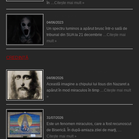
în …
Citește mai mult »
Teroare la tribunal
04/06/2023
Un spectru luminos a apărut brusc într-o sală de
tribunal din SUA la 21 decembrie …
Citește mai
mult »
CREDINȚĂ
Iisus a apărut într-un cort din Spania
04/08/2026
Această imagine a chipului lui Iisus din Nazaret a
apărut în mod miraculos în timp …
Citește mai mult
»
Madona lacrimilor din Siracusa (Silcilia)
31/07/2026
Este un fenomen miraculos, care a fost recunoscut
de Biserică. În după-amiaza zilei de marţi, …
Citește mai mult »