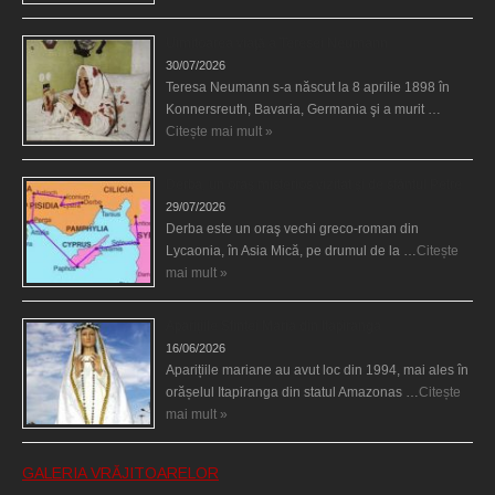
Uimitoarea viaţă a Teresei Neumann
30/07/2026
Teresa Neumann s-a născut la 8 aprilie 1898 în
Konnersreuth, Bavaria, Germania şi a murit …
Citește mai mult »
Derba, un oraş misterios vizitat şi de sfântul Petre
29/07/2026
Derba este un oraş vechi greco-roman din
Lycaonia, în Asia Mică, pe drumul de la …
Citește
mai mult »
Aparițiile Sfintei Maria din Itapiranga
16/06/2026
Aparițiile mariane au avut loc din 1994, mai ales în
orășelul Itapiranga din statul Amazonas …
Citește
mai mult »
GALERIA VRĂJITOARELOR