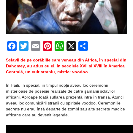
zburătoare în Mexic
Magia în Thailanda
Madona lacrimilor
din Siracusa
Facebook
Twitter
Email
Pinterest
WhatsApp
X
Partajeaz
(Silcilia)
Uimitoarea viaţă a
Sclavii de pe corăbiile care veneau din Africa, în special din
Dahomey, au adus cu ei, în secolele XVII şi XVIII în America
Teresei Neumann
Centrală, un cult straniu, mistic: voodoo.
Derba, un oraş
În Haiti, în special, în timpul nopţii aveau loc ceremonii
misterioase de posesie realizate de către şamanii sclavilor
misterios vizitat şi
africani. Aproape toată suflarea prezentă intra în transă. Atunci
de sfântul Petre
aveau loc comunicării stranii cu spiritele voodoo. Ceremoniile
secrete nu erau însă departe de zombi sau alte secrete magice
Vrăjitorul Merlin şi
africane care au devenit legende.
regele Arthur