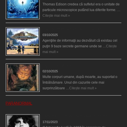
Thomas Edison credea că sufletul era o unitate de
particule microscopice putând lua diferite forme. …
Citește mai mult »
Baze germane secrete la Polul Nord?
03/10/2025
Agenţiile de informaţii au dezvăluit că existau cel
puţin 9 baze secrete germane unde se …
Citește
mai mult »
Îngerul care doarme
02/10/2025
Multe corpuri umane, după moarte, au suportat o
îmbălsămare. Unul din cazurile cele mai
surprinzătoare …
Citește mai mult »
PARANORMAL
Fantoma lui Jim Morrison a apărut în cimitir
17/11/2023