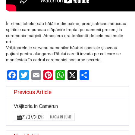
În ritmul tobelor sau bătăilor din palme, preoţii africani aduceau
spiritele care puneau stăpânire treptat pe oamenii prezenţi la
ceremonia magică. Atmosfera era terifiantă de cele mai multe
ori…
Vrăjitoarele le serveau oamenilor băuturi speciale şi aveau
poţiuni pentru alungarea Răului care îi invada pe cei care se
manifestau în cadrul ceremoniei nocturne secrete.
Facebook
Twitter
Email
Pinterest
WhatsApp
X
Partajeaz
Previous Article
Vrăjitoria în Camerun
21/07/2026
MAGIA IN LUME