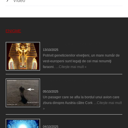
Video
ENIGME
Eşti genetic, legat de Tutankhamon?
13/10/2025
Potrivit geneticienilor elveţieni, un mare număr de
vest-europeni sunt legaţi de cei mai renumiţi
faraoni. …
Citește mai mult »
O fiinţă misterioasă plutea pe nori la 30.000 de
picioare
05/10/2025
Un pasager care se afla la bordul unui avion care
zbura dinspre Austria către Cork …
Citește mai mult
»
Călătorii în lumea de Dincolo
04/10/2025