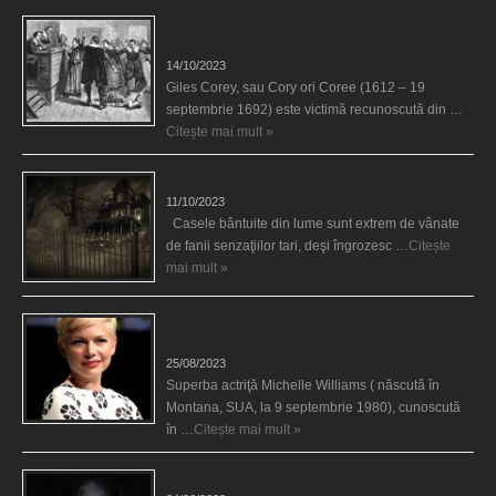
Spectrul lui Corey din Salem le-a cerut femeilor să
scrie în cartea diavolului
14/10/2023
Giles Corey, sau Cory ori Coree (1612 – 19
septembrie 1692) este victimă recunoscută din …
Citește mai mult »
Cele mai bântuite cinci case din lume
11/10/2023
Casele bântuite din lume sunt extrem de vânate
de fanii senzaţiilor tari, deşi îngrozesc …
Citește
mai mult »
Actriţa Michelle Williams urmărită de fantoma lui
Heath Ledger
25/08/2023
Superba actriţă Michelle Williams ( născută în
Montana, SUA, la 9 septembrie 1980), cunoscută
în …
Citește mai mult »
Teroare la tribunal