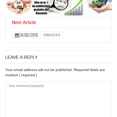
zburătoare în Mexic
Magia în Thailanda
Next Article
Madona lacrimilor
din Siracusa
24/06/2016
PUBLICITATE
(Silcilia)
Uimitoarea viaţă a
LEAVE A REPLY
Teresei Neumann
Your email address will not be published. Required fields are
Derba, un oraş
marked
( required )
misterios vizitat şi
de sfântul Petre
Vrăjitorul Merlin şi
regele Arthur