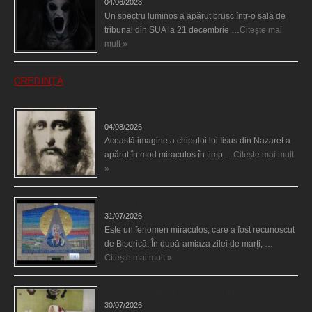
04/06/2023
Un spectru luminos a apărut brusc într-o sală de
tribunal din SUA la 21 decembrie …
Citește mai
mult »
CREDINȚĂ
Iisus a apărut într-un cort din Spania
04/08/2026
Această imagine a chipului lui Iisus din Nazaret a
apărut în mod miraculos în timp …
Citește mai mult
»
Madona lacrimilor din Siracusa (Silcilia)
31/07/2026
Este un fenomen miraculos, care a fost recunoscut
de Biserică. În după-amiaza zilei de marţi, …
Citește mai mult »
Uimitoarea viaţă a Teresei Neumann
30/07/2026