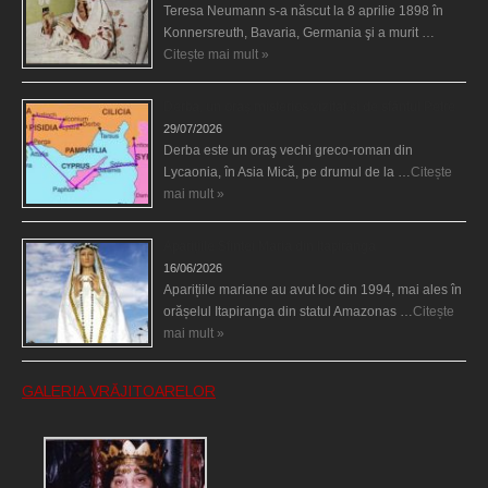
Teresa Neumann s-a născut la 8 aprilie 1898 în
Konnersreuth, Bavaria, Germania şi a murit …
Citește mai mult »
Derba, un oraş misterios vizitat şi de sfântul Petre
29/07/2026
Derba este un oraş vechi greco-roman din
Lycaonia, în Asia Mică, pe drumul de la …
Citește
mai mult »
Aparițiile Sfintei Maria din Itapiranga
16/06/2026
Aparițiile mariane au avut loc din 1994, mai ales în
orășelul Itapiranga din statul Amazonas …
Citește
mai mult »
GALERIA VRĂJITOARELOR