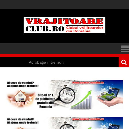
Acrobaţie între nori
Iisus a apărut într-
un cort din Spania
Marea vânătoare
de vrăjitoare din
Suedia
Vrăjitoare