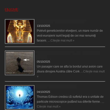
ENIGME
Eşti genetic, legat de Tutankhamon?
13/10/2025
Potrivit geneticienilor elveţieni, un mare număr de
vest-europeni sunt legaţi de cei mai renumiţi
faraoni. …
Citește mai mult »
O fiinţă misterioasă plutea pe nori la 30.000 de
picioare
05/10/2025
Un pasager care se afla la bordul unui avion care
zbura dinspre Austria către Cork …
Citește mai mult
»
Călătorii în lumea de Dincolo
04/10/2025
Thomas Edison credea că sufletul era o unitate de
particule microscopice putând lua diferite forme. …
Citește mai mult »