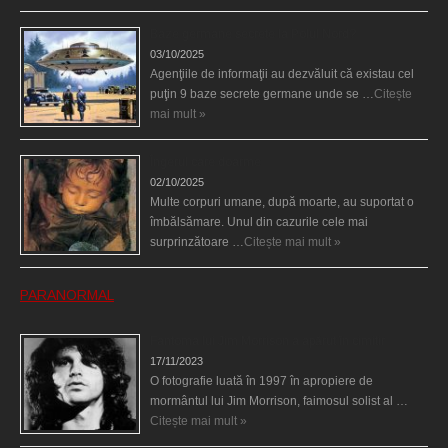
Baze germane secrete la Polul Nord?
03/10/2025
Agenţiile de informaţii au dezvăluit că existau cel
puţin 9 baze secrete germane unde se …
Citește
mai mult »
Îngerul care doarme
02/10/2025
Multe corpuri umane, după moarte, au suportat o
îmbălsămare. Unul din cazurile cele mai
surprinzătoare …
Citește mai mult »
PARANORMAL
Fantoma lui Jim Morrison a apărut în cimitir
17/11/2023
O fotografie luată în 1997 în apropiere de
mormântul lui Jim Morrison, faimosul solist al …
Citește mai mult »