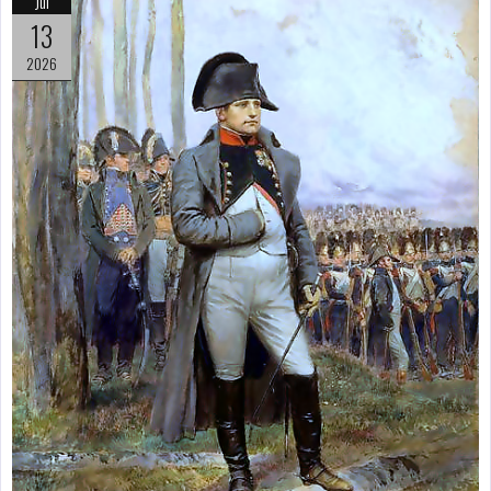
Jul
Şi-a vândut soţia
13
pentru un ritual de
2026
magie neagră