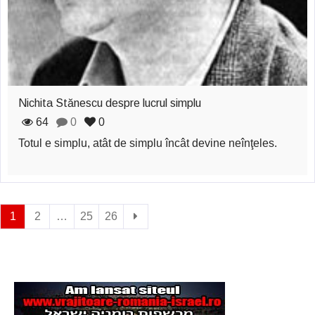
Nichita Stănescu despre lucrul simplu
64
0
0
Totul e simplu, atât de simplu încât devine neînţeles.
1
2
…
25
26