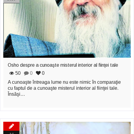
zburătoare în Mexic
Magia în Thailanda
Madona lacrimilor
din Siracusa
(Silcilia)
Uimitoarea viaţă a
Osho despre a cunoaşte misterul interior al fiinţei tale
Teresei Neumann
50
0
0
Derba, un oraş
A cunoaşte întreaga lume nu este nimic în comparaţie
cu faptul de a cunoaşte misterul interior al fiinţei tale.
misterios vizitat şi
Însăşi…
de sfântul Petre
Vrăjitorul Merlin şi
regele Arthur