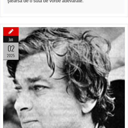
ştearsă de o sută de vorbe adevărate.
Jun
02
2025