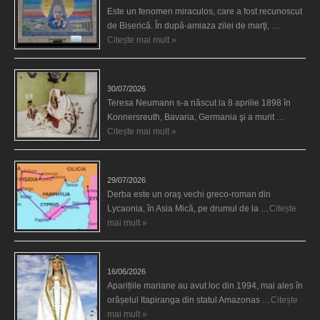
Este un fenomen miraculos, care a fost recunoscut
de Biserică. În după-amiaza zilei de marţi, …
Citește mai mult »
Uimitoarea viaţă a Teresei Neumann
30/07/2026
Teresa Neumann s-a născut la 8 aprilie 1898 în
Konnersreuth, Bavaria, Germania şi a murit …
Citește mai mult »
Derba, un oraş misterios vizitat şi de sfântul Petre
29/07/2026
Derba este un oraş vechi greco-roman din
Lycaonia, în Asia Mică, pe drumul de la …
Citește
mai mult »
Aparițiile Sfintei Maria din Itapiranga
16/06/2026
Aparițiile mariane au avut loc din 1994, mai ales în
orășelul Itapiranga din statul Amazonas …
Citește
mai mult »