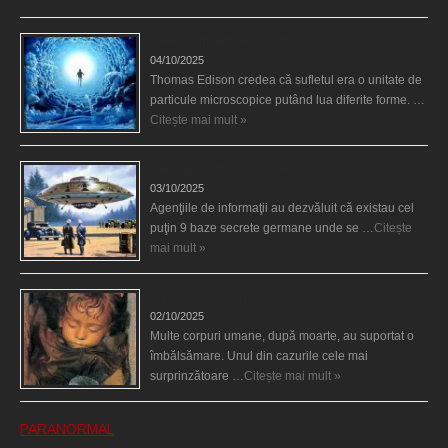
Călătorii în lumea de Dincolo
04/10/2025
Thomas Edison credea că sufletul era o unitate de
particule microscopice putând lua diferite forme. …
Citește mai mult »
Baze germane secrete la Polul Nord?
03/10/2025
Agenţiile de informaţii au dezvăluit că existau cel
puţin 9 baze secrete germane unde se …
Citește
mai mult »
Îngerul care doarme
02/10/2025
Multe corpuri umane, după moarte, au suportat o
îmbălsămare. Unul din cazurile cele mai
surprinzătoare …
Citește mai mult »
PARANORMAL