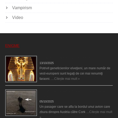
Vampirism
Video
ENIGME
Eşti genetic, legat de Tutankhamon?
13/10/2025
Potrivit geneticienilor elveţieni, un mare număr de
vest-europeni sunt legaţi de cei mai renumiţi
faraoni. …
Citește mai mult »
O fiinţă misterioasă plutea pe nori la 30.000 de
picioare
05/10/2025
Un pasager care se afla la bordul unui avion care
zbura dinspre Austria către Cork …
Citește mai mult
»