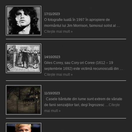
Fantoma lui Jim Morrison a apărut în cimitir
17/11/2023
O fotografie luată în 1997 în apropiere de
mormântul lui Jim Morrison, faimosul solist al …
Citește mai mult »
Spectrul lui Corey din Salem le-a cerut femeilor să
scrie în cartea diavolului
14/10/2023
Giles Corey, sau Cory ori Coree (1612 – 19
septembrie 1692) este victimă recunoscută din …
Citește mai mult »
Cele mai bântuite cinci case din lume
11/10/2023
Casele bântuite din lume sunt extrem de vânate
de fanii senzaţiilor tari, deşi îngrozesc …
Citește
mai mult »
Actriţa Michelle Williams urmărită de fantoma lui
Heath Ledger