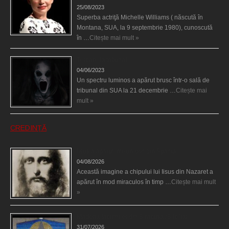
25/08/2023
Superba actriţă Michelle Williams ( născută în
Montana, SUA, la 9 septembrie 1980), cunoscută
în …
Citește mai mult »
Teroare la tribunal
04/06/2023
Un spectru luminos a apărut brusc într-o sală de
tribunal din SUA la 21 decembrie …
Citește mai
mult »
CREDINȚĂ
Iisus a apărut într-un cort din Spania
04/08/2026
Această imagine a chipului lui Iisus din Nazaret a
apărut în mod miraculos în timp …
Citește mai mult
»
Madona lacrimilor din Siracusa (Silcilia)
31/07/2026