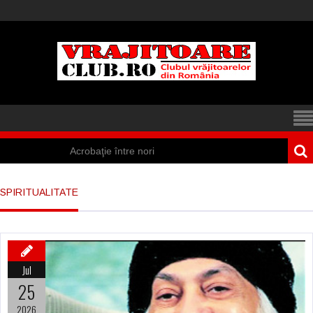
Acrobaţie între nori
Iisus a apărut într-
SPIRITUALITATE
un cort din Spania
Marea vânătoare
de vrăjitoare din
Jul
Suedia
25
Vrăjitoare
2026