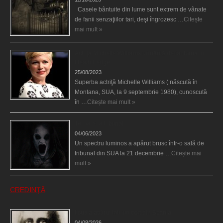
Casele bântuite din lume sunt extrem de vânate
de fanii senzaţiilor tari, deşi îngrozesc …
Citește
mai mult »
Actriţa Michelle Williams urmărită de fantoma lui
Heath Ledger
25/08/2023
Superba actriţă Michelle Williams ( născută în
Montana, SUA, la 9 septembrie 1980), cunoscută
în …
Citește mai mult »
Teroare la tribunal
04/06/2023
Un spectru luminos a apărut brusc într-o sală de
tribunal din SUA la 21 decembrie …
Citește mai
mult »
CREDINȚĂ
Iisus a apărut într-un cort din Spania
04/08/2026