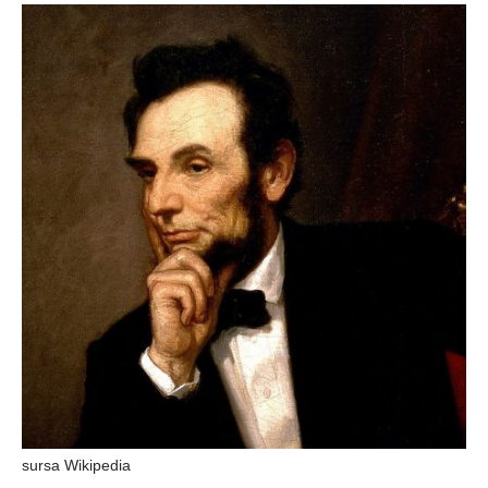
Şi-a vândut soţia
pentru un ritual de
magie neagră
sursa Wikipedia