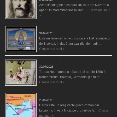
Această imagine a chipului lui Iisus din Nazaret a
apărut în mod miraculos în timp …
Citește mai mult
»
Madona lacrimilor din Siracusa (Silcilia)
31/07/2026
Este un fenomen miraculos, care a fost recunoscut
de Biserică. În după-amiaza zilei de marţi, …
Citește mai mult »
Uimitoarea viaţă a Teresei Neumann
30/07/2026
Teresa Neumann s-a născut la 8 aprilie 1898 în
Konnersreuth, Bavaria, Germania şi a murit …
Citește mai mult »
Derba, un oraş misterios vizitat şi de sfântul Petre
29/07/2026
Derba este un oraş vechi greco-roman din
Lycaonia, în Asia Mică, pe drumul de la …
Citește
mai mult »