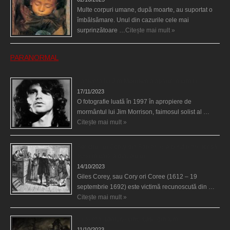
Multe corpuri umane, după moarte, au suportat o
îmbălsămare. Unul din cazurile cele mai
surprinzătoare …
Citește mai mult »
PARANORMAL
Fantoma lui Jim Morrison a apărut în cimitir
17/11/2023
O fotografie luată în 1997 în apropiere de
mormântul lui Jim Morrison, faimosul solist al …
Citește mai mult »
Spectrul lui Corey din Salem le-a cerut femeilor să
scrie în cartea diavolului
14/10/2023
Giles Corey, sau Cory ori Coree (1612 – 19
septembrie 1692) este victimă recunoscută din …
Citește mai mult »
Cele mai bântuite cinci case din lume
11/10/2023