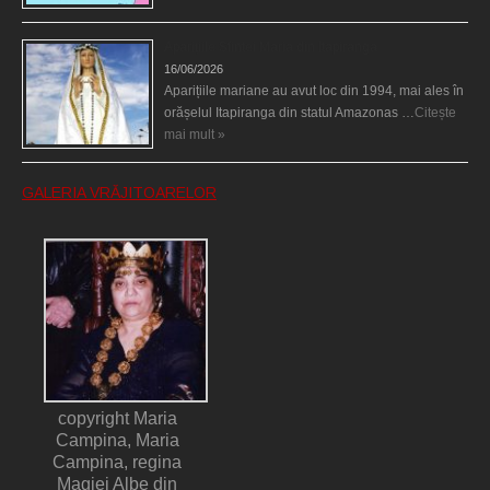
Aparițiile Sfintei Maria din Itapiranga
16/06/2026
Aparițiile mariane au avut loc din 1994, mai ales în
orășelul Itapiranga din statul Amazonas …
Citește
mai mult »
GALERIA VRĂJITOARELOR
copyright Maria
Campina, Maria
Campina, regina
Magiei Albe din