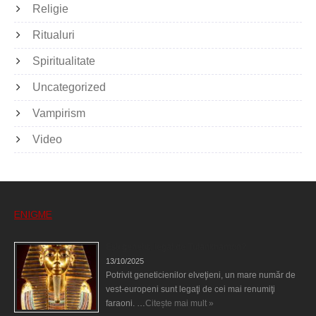
Religie
Ritualuri
Spiritualitate
Uncategorized
Vampirism
Video
ENIGME
Eşti genetic, legat de Tutankhamon?
13/10/2025
Potrivit geneticienilor elveţieni, un mare număr de
vest-europeni sunt legaţi de cei mai renumiţi
faraoni. …
Citește mai mult »