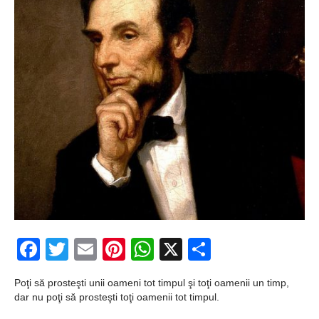
zburătoare în Mexic
Magia în Thailanda
Madona lacrimilor
din Siracusa
(Silcilia)
Uimitoarea viaţă a
Teresei Neumann
Derba, un oraş
misterios vizitat şi
Facebook
Twitter
Email
Pinterest
WhatsApp
X
Partajeaz
de sfântul Petre
Vrăjitorul Merlin şi
Poţi să prosteşti unii oameni tot timpul şi toţi oamenii un timp,
regele Arthur
dar nu poţi să prosteşti toţi oamenii tot timpul.