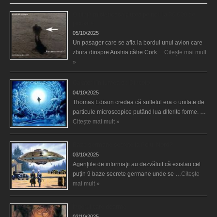
O fiinţă misterioasă plutea pe nori la 30.000 de
picioare
05/10/2025
Un pasager care se afla la bordul unui avion care
zbura dinspre Austria către Cork …
Citește mai mult
»
Călătorii în lumea de Dincolo
04/10/2025
Thomas Edison credea că sufletul era o unitate de
particule microscopice putând lua diferite forme. …
Citește mai mult »
Baze germane secrete la Polul Nord?
03/10/2025
Agenţiile de informaţii au dezvăluit că existau cel
puţin 9 baze secrete germane unde se …
Citește
mai mult »
Îngerul care doarme
02/10/2025