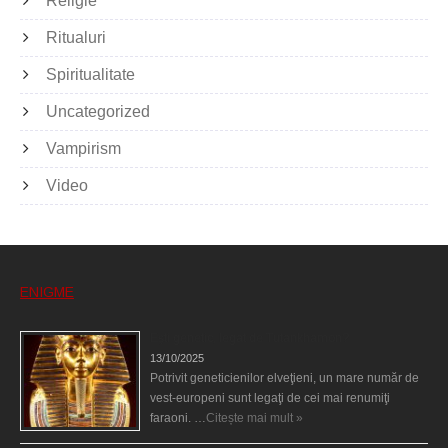
Religie
Ritualuri
Spiritualitate
Uncategorized
Vampirism
Video
ENIGME
Eşti genetic, legat de Tutankhamon?
13/10/2025
Potrivit geneticienilor elveţieni, un mare număr de
vest-europeni sunt legaţi de cei mai renumiţi
faraoni. …
Citește mai mult »