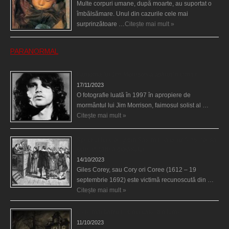
Multe corpuri umane, după moarte, au suportat o
îmbălsămare. Unul din cazurile cele mai
surprinzătoare …
Citește mai mult »
PARANORMAL
Fantoma lui Jim Morrison a apărut în cimitir
17/11/2023
O fotografie luată în 1997 în apropiere de
mormântul lui Jim Morrison, faimosul solist al …
Citește mai mult »
Spectrul lui Corey din Salem le-a cerut femeilor să
scrie în cartea diavolului
14/10/2023
Giles Corey, sau Cory ori Coree (1612 – 19
septembrie 1692) este victimă recunoscută din …
Citește mai mult »
Cele mai bântuite cinci case din lume
11/10/2023