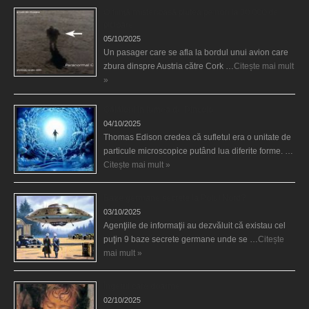
O fiinţă misterioasă plutea pe nori la 30.000 de
picioare
05/10/2025
Un pasager care se afla la bordul unui avion care
zbura dinspre Austria către Cork …
Citește mai mult
»
Călătorii în lumea de Dincolo
04/10/2025
Thomas Edison credea că sufletul era o unitate de
particule microscopice putând lua diferite forme. …
Citește mai mult »
Baze germane secrete la Polul Nord?
03/10/2025
Agenţiile de informaţii au dezvăluit că existau cel
puţin 9 baze secrete germane unde se …
Citește
mai mult »
Îngerul care doarme
02/10/2025