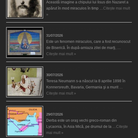
Această imagine a chipului lui Iisus din Nazaret a
apărut în mod miraculos în timp …
Citește mai mult
»
Madona lacrimilor din Siracusa (Silcilia)
31/07/2026
Este un fenomen miraculos, care a fost recunoscut
de Biserică. În după-amiaza zilei de marţi, …
Citește mai mult »
Uimitoarea viaţă a Teresei Neumann
30/07/2026
Teresa Neumann s-a născut la 8 aprilie 1898 în
Konnersreuth, Bavaria, Germania şi a murit …
Citește mai mult »
Derba, un oraş misterios vizitat şi de sfântul Petre
29/07/2026
Derba este un oraş vechi greco-roman din
Lycaonia, în Asia Mică, pe drumul de la …
Citește
mai mult »