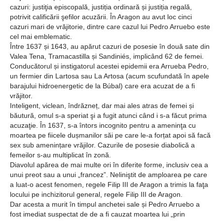
cazuri: justiţia episcopală, justiția ordinară și justiția regală,
potrivit calificării şefilor acuzării. În Aragon au avut loc cinci
cazuri mari de vrăjitorie, dintre care cazul lui Pedro Arruebo este
cel mai emblematic.
Între 1637 și 1643, au apărut cazuri de posesie în două sate din
Valea Tena, Tramacastilla și Sandiniés, implicând 62 de femei.
Conducătorul și instigatorul acestei epidemii era Arrueba Pedro,
un fermier din Lartosa sau La Artosa (acum scufundată în apele
barajului hidroenergetic de la Búbal) care era acuzat de a fi
vrăjitor.
Inteligent, viclean, îndrăzneț, dar mai ales atras de femei și
băutură, omul s-a speriat şi a fugit atunci când i s-a făcut prima
acuzaţie. În 1637, s-a întors incognito pentru a ameninţa cu
moartea pe fiicele dușmanilor săi pe care le-a forțat apoi să facă
sex sub amenințare vrăjilor. Cazurile de posesie diabolică a
femeilor s-au multiplicat în zonă.
Diavolul apărea de mai multe ori în diferite forme, inclusiv cea a
unui preot sau a unui „francez”. Neliniştit de amploarea pe care
a luat-o acest fenomen, regele Filip III de Aragon a trimis la faţa
locului pe inchizitorul general, regele Filip III de Aragon.
Dar acesta a murit în timpul anchetei sale și Pedro Arruebo a
fost imediat suspectat de de a fi cauzat moartea lui „prin