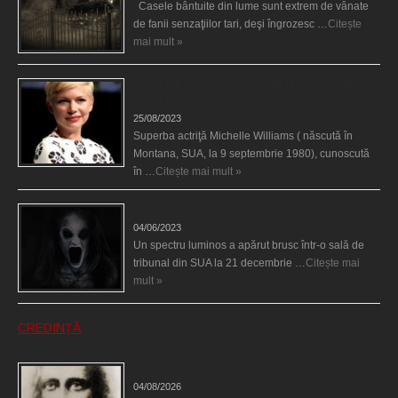
Casele bântuite din lume sunt extrem de vânate
de fanii senzaţiilor tari, deşi îngrozesc …
Citește
mai mult »
Actriţa Michelle Williams urmărită de fantoma lui
Heath Ledger
25/08/2023
Superba actriţă Michelle Williams ( născută în
Montana, SUA, la 9 septembrie 1980), cunoscută
în …
Citește mai mult »
Teroare la tribunal
04/06/2023
Un spectru luminos a apărut brusc într-o sală de
tribunal din SUA la 21 decembrie …
Citește mai
mult »
CREDINȚĂ
Iisus a apărut într-un cort din Spania
04/08/2026