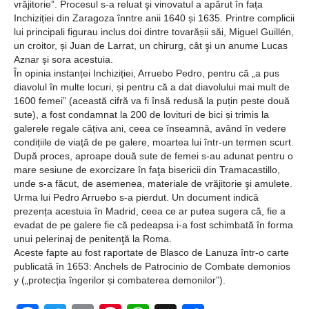
vrăjitorie”. Procesul s-a reluat şi vinovatul a apărut în fața
Inchiziției din Zaragoza înntre anii 1640 și 1635. Printre complicii
lui principali figurau inclus doi dintre tovarășii săi, Miguel Guillén,
un croitor, și Juan de Larrat, un chirurg, cât şi un anume Lucas
Aznar și sora acestuia.
În opinia instanței Inchiziției, Arruebo Pedro, pentru că „a pus
diavolul în multe locuri, și pentru că a dat diavolului mai mult de
1600 femei” (această cifră va fi însă redusă la puțin peste două
sute), a fost condamnat la 200 de lovituri de bici și trimis la
galerele regale câțiva ani, ceea ce înseamnă, având în vedere
condițiile de viață de pe galere, moartea lui într-un termen scurt.
După proces, aproape două sute de femei s-au adunat pentru o
mare sesiune de exorcizare în faţa bisericii din Tramacastillo,
unde s-a făcut, de asemenea, materiale de vrăjitorie şi amulete.
Urma lui Pedro Arruebo s-a pierdut. Un document indică
prezența acestuia în Madrid, ceea ce ar putea sugera că, fie a
evadat de pe galere fie că pedeapsa i-a fost schimbată în forma
unui pelerinaj de penitenţă la Roma.
Aceste fapte au fost raportate de Blasco de Lanuza într-o carte
publicată în 1653: Anchels de Patrocinio de Combate demonios
y („protecția îngerilor și combaterea demonilor”).