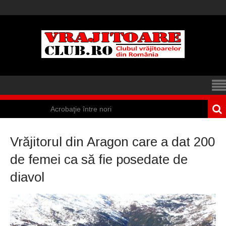
Acrobaţie între nori
Iisus a apărut într-
Vrăjitorul din Aragon care a dat 200
un cort din Spania
de femei ca să fie posedate de
Marea vânătoare
diavol
de vrăjitoare din
Suedia
Vrăjitoare