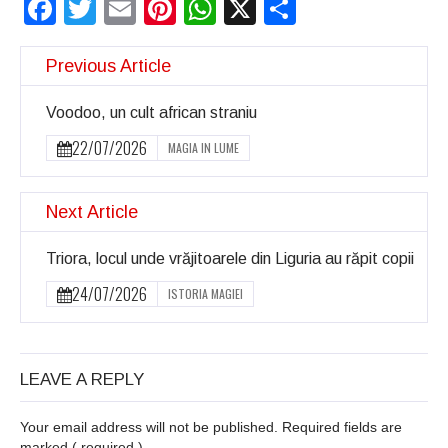
Facebook
Twitter
Email
Pinterest
WhatsApp
X
Partajeaz
Previous Article
Voodoo, un cult african straniu
22/07/2026
MAGIA IN LUME
Next Article
Triora, locul unde vrăjitoarele din Liguria au răpit copii
24/07/2026
ISTORIA MAGIEI
LEAVE A REPLY
Your email address will not be published. Required fields are
marked
( required )