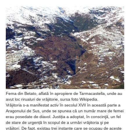
Şi-a vândut soţia
pentru un ritual de
magie neagră
Fema din Betato, aflată în apropiere de Tarmacastella, unde au
avut loc rirualuri de vrăjitorie, sursa foto Wikipedia.
Vrăjitoria s-a manifestat activ în secolul XVII în această parte a
Aragonului de Sus, unde se spunea că un număr mare de femei
erau posedate de diavol. Justiția a adoptat, în conscinţă, un fel
de stare de urgență în scopul de a urmări vrăjitoria şi pe
vrăjitori. De fapt, existau trei instanțe care se ocupau de aceste