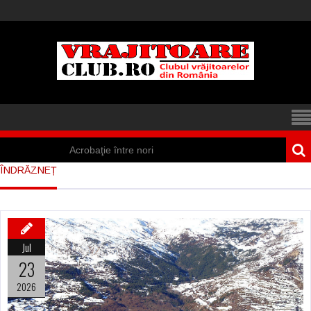
Acrobaţie între nori
ÎNDRĂZNEȚ
Iisus a apărut într-
un cort din Spania
Marea vânătoare
Jul
de vrăjitoare din
23
Suedia
2026
Vrăjitoare