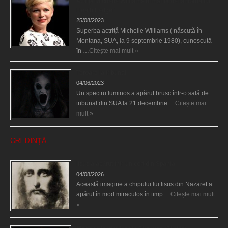
Actriţa Michelle Williams urmărită de fantoma lui
Heath Ledger
25/08/2023
Superba actriţă Michelle Williams ( născută în
Montana, SUA, la 9 septembrie 1980), cunoscută
în …
Citește mai mult »
Teroare la tribunal
04/06/2023
Un spectru luminos a apărut brusc într-o sală de
tribunal din SUA la 21 decembrie …
Citește mai
mult »
CREDINȚĂ
Iisus a apărut într-un cort din Spania
04/08/2026
Această imagine a chipului lui Iisus din Nazaret a
apărut în mod miraculos în timp …
Citește mai mult
»