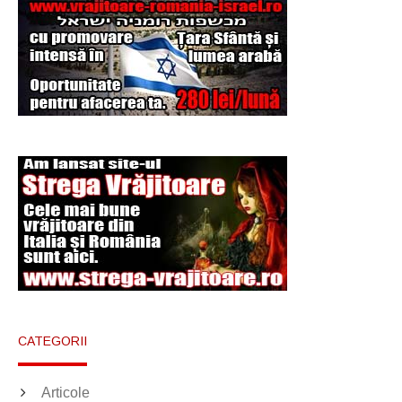
Şi-a vândut soţia
pentru un ritual de
magie neagră
CATEGORII
Articole