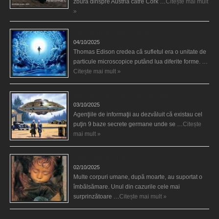
zbura dinspre Austria către Cork …
Citește mai mult
»
Călătorii în lumea de Dincolo
04/10/2025
Thomas Edison credea că sufletul era o unitate de
particule microscopice putând lua diferite forme. …
Citește mai mult »
Baze germane secrete la Polul Nord?
03/10/2025
Agenţiile de informaţii au dezvăluit că existau cel
puţin 9 baze secrete germane unde se …
Citește
mai mult »
Îngerul care doarme
02/10/2025
Multe corpuri umane, după moarte, au suportat o
îmbălsămare. Unul din cazurile cele mai
surprinzătoare …
Citește mai mult »