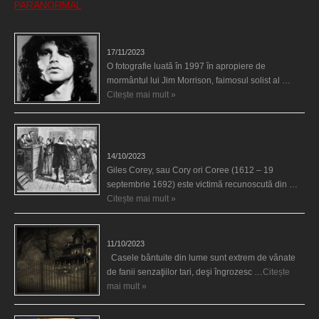
PARANORMAL
Fantoma lui Jim Morrison a apărut în cimitir
17/11/2023
O fotografie luată în 1997 în apropiere de
mormântul lui Jim Morrison, faimosul solist al …
Citește mai mult »
Spectrul lui Corey din Salem le-a cerut femeilor să
scrie în cartea diavolului
14/10/2023
Giles Corey, sau Cory ori Coree (1612 – 19
septembrie 1692) este victimă recunoscută din …
Citește mai mult »
Cele mai bântuite cinci case din lume
11/10/2023
Casele bântuite din lume sunt extrem de vânate
de fanii senzaţiilor tari, deşi îngrozesc …
Citește
mai mult »