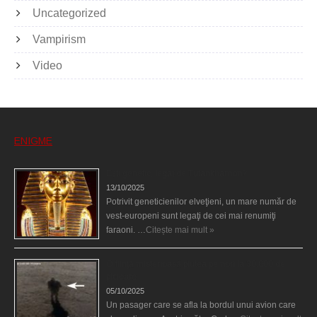
Uncategorized
Vampirism
Video
ENIGME
Eşti genetic, legat de Tutankhamon?
13/10/2025
Potrivit geneticienilor elveţieni, un mare număr de
vest-europeni sunt legaţi de cei mai renumiţi
faraoni. …
Citește mai mult »
O fiinţă misterioasă plutea pe nori la 30.000 de
picioare
05/10/2025
Un pasager care se afla la bordul unui avion care