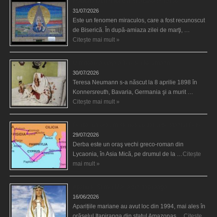
Madona lacrimilor din Siracusa (Silcilia)
31/07/2026
Este un fenomen miraculos, care a fost recunoscut
de Biserică. În după-amiaza zilei de marţi, …
Citește mai mult »
Uimitoarea viaţă a Teresei Neumann
30/07/2026
Teresa Neumann s-a născut la 8 aprilie 1898 în
Konnersreuth, Bavaria, Germania şi a murit …
Citește mai mult »
Derba, un oraş misterios vizitat şi de sfântul Petre
29/07/2026
Derba este un oraş vechi greco-roman din
Lycaonia, în Asia Mică, pe drumul de la …
Citește
mai mult »
Aparițiile Sfintei Maria din Itapiranga
16/06/2026
Aparițiile mariane au avut loc din 1994, mai ales în
orășelul Itapiranga din statul Amazonas …
Citește