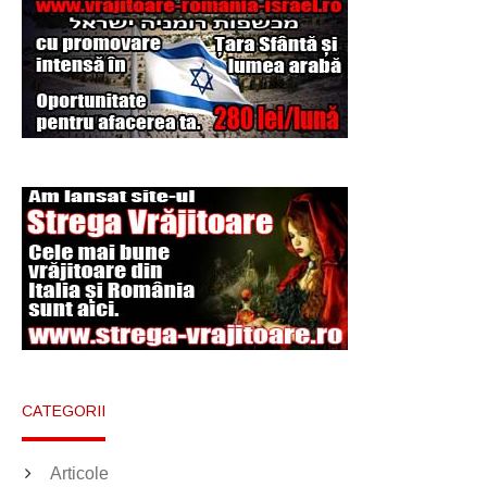
Şi-a vândut soţia
pentru un ritual de
magie neagră
CATEGORII
Articole