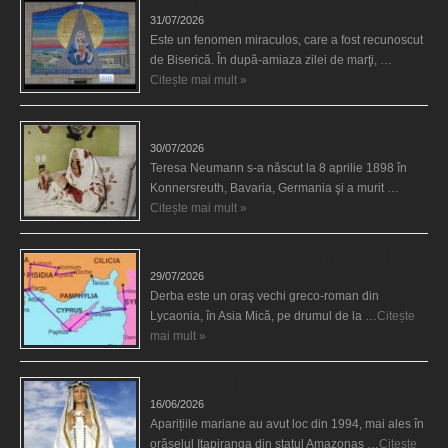
31/07/2026
Este un fenomen miraculos, care a fost recunoscut
de Biserică. În după-amiaza zilei de marţi, …
Citește mai mult »
Uimitoarea viaţă a Teresei Neumann
30/07/2026
Teresa Neumann s-a născut la 8 aprilie 1898 în
Konnersreuth, Bavaria, Germania şi a murit …
Citește mai mult »
Derba, un oraş misterios vizitat şi de sfântul Petre
29/07/2026
Derba este un oraş vechi greco-roman din
Lycaonia, în Asia Mică, pe drumul de la …
Citește
mai mult »
Aparițiile Sfintei Maria din Itapiranga
16/06/2026
Aparițiile mariane au avut loc din 1994, mai ales în
orășelul Itapiranga din statul Amazonas …
Citește