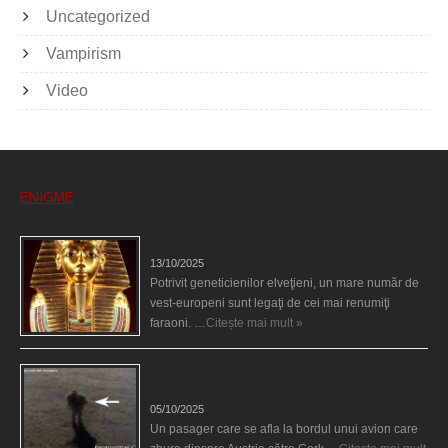
Uncategorized
Vampirism
Video
ENIGME
Eşti genetic, legat de Tutankhamon?
13/10/2025
Potrivit geneticienilor elveţieni, un mare număr de
vest-europeni sunt legaţi de cei mai renumiţi
faraoni. …
Citește mai mult »
O fiinţă misterioasă plutea pe nori la 30.000 de
picioare
05/10/2025
Un pasager care se afla la bordul unui avion care