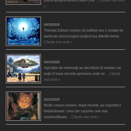
zbura dinspre Austria către Cork …
Citește mai mult
»
Călătorii în lumea de Dincolo
04/10/2025
Thomas Edison credea că sufletul era o unitate de
particule microscopice putând lua diferite forme. …
Citește mai mult »
Baze germane secrete la Polul Nord?
03/10/2025
Agenţiile de informaţii au dezvăluit că existau cel
puţin 9 baze secrete germane unde se …
Citește
mai mult »
Îngerul care doarme
02/10/2025
Multe corpuri umane, după moarte, au suportat o
îmbălsămare. Unul din cazurile cele mai
surprinzătoare …
Citește mai mult »