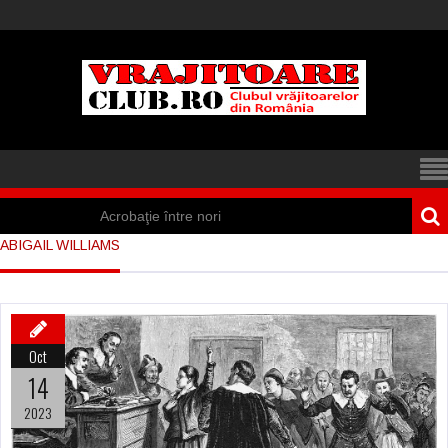
Acrobaţie între nori
ABIGAIL WILLIAMS
Iisus a apărut într-
un cort din Spania
Marea vânătoare
Oct
de vrăjitoare din
14
Suedia
2023
Vrăjitoare