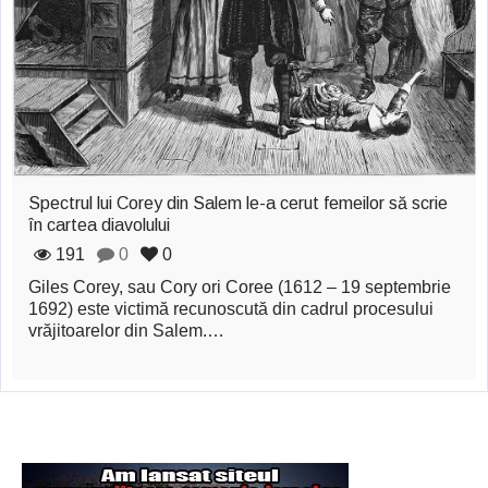
zburătoare în Mexic
Magia în Thailanda
Madona lacrimilor
din Siracusa
(Silcilia)
Spectrul lui Corey din Salem le-a cerut femeilor să scrie
Uimitoarea viaţă a
în cartea diavolului
191
0
0
Teresei Neumann
Giles Corey, sau Cory ori Coree (1612 – 19 septembrie
Derba, un oraş
1692) este victimă recunoscută din cadrul procesului
vrăjitoarelor din Salem.…
misterios vizitat şi
de sfântul Petre
Vrăjitorul Merlin şi
regele Arthur