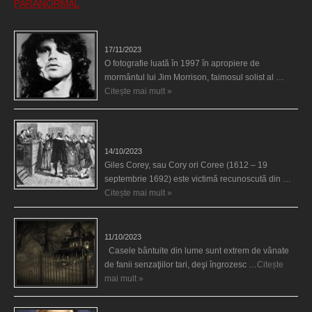
PARANORMAL
Fantoma lui Jim Morrison a apărut în cimitir
17/11/2023
O fotografie luată în 1997 în apropiere de
mormântul lui Jim Morrison, faimosul solist al …
Citește mai mult »
Spectrul lui Corey din Salem le-a cerut femeilor să
scrie în cartea diavolului
14/10/2023
Giles Corey, sau Cory ori Coree (1612 – 19
septembrie 1692) este victimă recunoscută din …
Citește mai mult »
Cele mai bântuite cinci case din lume
11/10/2023
Casele bântuite din lume sunt extrem de vânate
de fanii senzaţiilor tari, deşi îngrozesc …
Citește
mai mult »
Actriţa Michelle Williams urmărită de fantoma lui