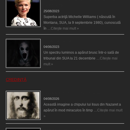
Heath Ledger
25/08/2023
Superba actriţă Michelle Williams ( născută în
Montana, SUA, la 9 septembrie 1980), cunoscută
în …
Citește mai mult »
Teroare la tribunal
04/06/2023
Un spectru luminos a apărut brusc într-o sală de
tribunal din SUA la 21 decembrie …
Citește mai
mult »
CREDINȚĂ
Iisus a apărut într-un cort din Spania
04/08/2026
Această imagine a chipului lui Iisus din Nazaret a
apărut în mod miraculos în timp …
Citește mai mult
»
Madona lacrimilor din Siracusa (Silcilia)