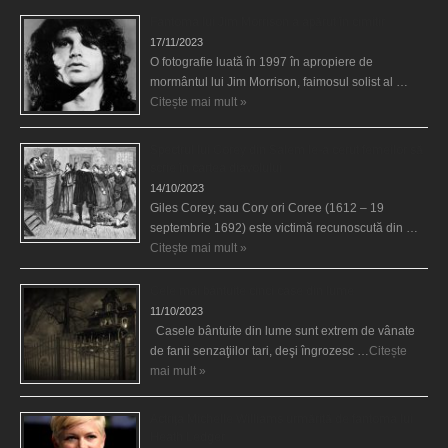
Fantoma lui Jim Morrison a apărut în cimitir
17/11/2023
O fotografie luată în 1997 în apropiere de
mormântul lui Jim Morrison, faimosul solist al …
Citește mai mult »
Spectrul lui Corey din Salem le-a cerut femeilor să
scrie în cartea diavolului
14/10/2023
Giles Corey, sau Cory ori Coree (1612 – 19
septembrie 1692) este victimă recunoscută din …
Citește mai mult »
Cele mai bântuite cinci case din lume
11/10/2023
Casele bântuite din lume sunt extrem de vânate
de fanii senzaţiilor tari, deşi îngrozesc …
Citește
mai mult »
Actriţa Michelle Williams urmărită de fantoma lui
Heath Ledger