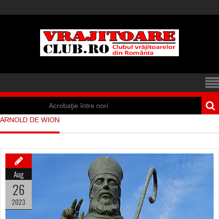
Acrobaţie între nori
ARNOLD DE WION
Iisus a apărut într-
un cort din Spania
Marea vânătoare
Aug
de vrăjitoare din
26
Suedia
2023
Vrăjitoare