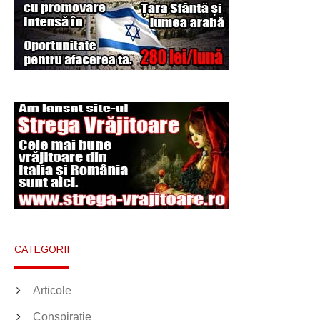
Şi-a vândut soţia
pentru un ritual de
magie neagră
CATEGORII
Articole
Conspiratie