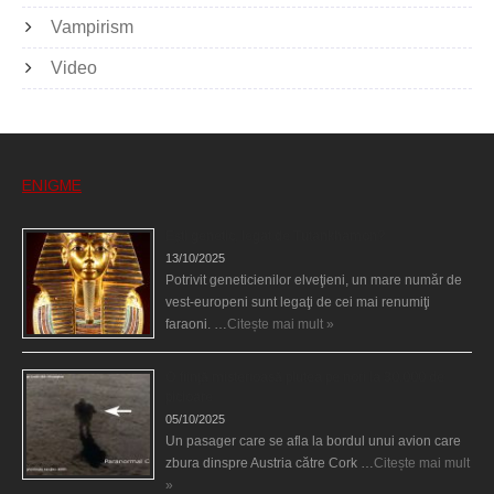
Vampirism
Video
ENIGME
Eşti genetic, legat de Tutankhamon?
13/10/2025
Potrivit geneticienilor elveţieni, un mare număr de
vest-europeni sunt legaţi de cei mai renumiţi
faraoni. …
Citește mai mult »
O fiinţă misterioasă plutea pe nori la 30.000 de
picioare
05/10/2025
Un pasager care se afla la bordul unui avion care
zbura dinspre Austria către Cork …
Citește mai mult
»