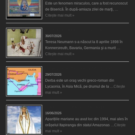
Este un fenomen miraculos, care a fost recunoscut
de Biserică. În după-amiaza zilei de marţi, …
Citește mai mult »
Uimitoarea viaţă a Teresei Neumann
30/07/2026
Teresa Neumann s-a născut la 8 aprilie 1898 în
Konnersreuth, Bavaria, Germania şi a murit …
Citește mai mult »
Derba, un oraş misterios vizitat şi de sfântul Petre
29/07/2026
Derba este un oraş vechi greco-roman din
Lycaonia, în Asia Mică, pe drumul de la …
Citește
mai mult »
Aparițiile Sfintei Maria din Itapiranga
16/06/2026
Aparițiile mariane au avut loc din 1994, mai ales în
orășelul Itapiranga din statul Amazonas …
Citește
mai mult »