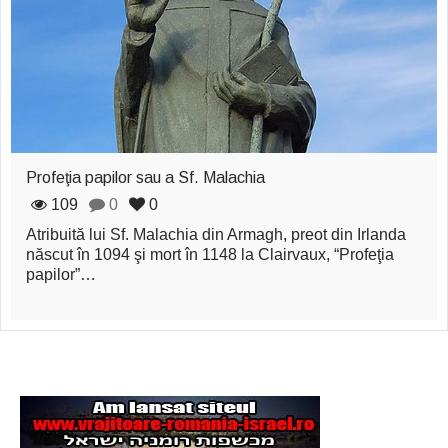
zburătoare în Mexic
Magia în Thailanda
Madona lacrimilor
din Siracusa
(Silcilia)
Profeţia papilor sau a Sf. Malachia
Uimitoarea viaţă a
109
0
0
Atribuită lui Sf. Malachia din Armagh, preot din Irlanda
Teresei Neumann
născut în 1094 şi mort în 1148 la Clairvaux, “Profeţia
Derba, un oraş
papilor”…
misterios vizitat şi
de sfântul Petre
Vrăjitorul Merlin şi
regele Arthur