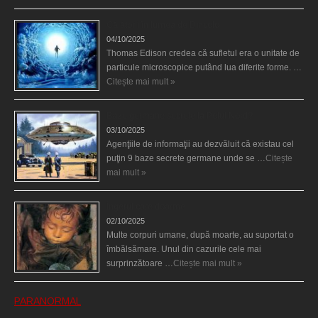
Călătorii în lumea de Dincolo
04/10/2025
Thomas Edison credea că sufletul era o unitate de
particule microscopice putând lua diferite forme. …
Citește mai mult »
Baze germane secrete la Polul Nord?
03/10/2025
Agenţiile de informaţii au dezvăluit că existau cel
puţin 9 baze secrete germane unde se …
Citește
mai mult »
Îngerul care doarme
02/10/2025
Multe corpuri umane, după moarte, au suportat o
îmbălsămare. Unul din cazurile cele mai
surprinzătoare …
Citește mai mult »
PARANORMAL