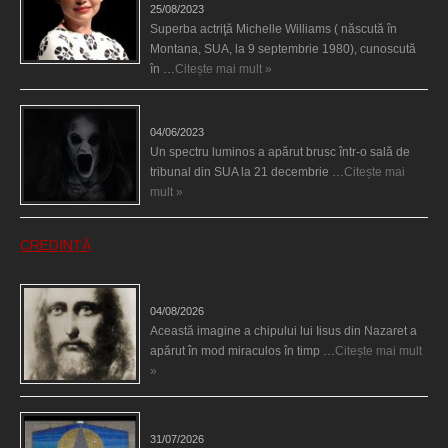
25/08/2023
Superba actriţă Michelle Williams ( născută în
Montana, SUA, la 9 septembrie 1980), cunoscută
în …
Citește mai mult »
Teroare la tribunal
04/06/2023
Un spectru luminos a apărut brusc într-o sală de
tribunal din SUA la 21 decembrie …
Citește mai
mult »
CREDINȚĂ
Iisus a apărut într-un cort din Spania
04/08/2026
Această imagine a chipului lui Iisus din Nazaret a
apărut în mod miraculos în timp …
Citește mai mult
»
Madona lacrimilor din Siracusa (Silcilia)
31/07/2026