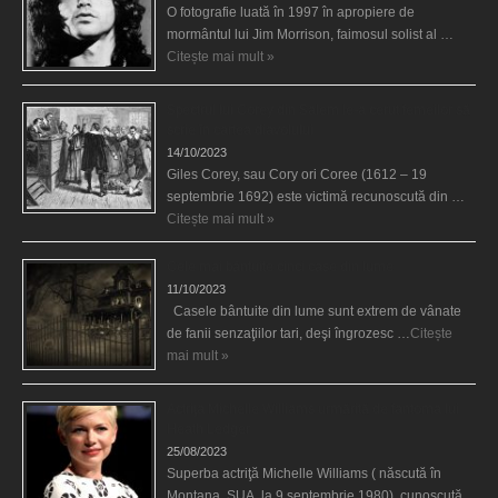
O fotografie luată în 1997 în apropiere de
mormântul lui Jim Morrison, faimosul solist al …
Citește mai mult »
Spectrul lui Corey din Salem le-a cerut femeilor să
scrie în cartea diavolului
14/10/2023
Giles Corey, sau Cory ori Coree (1612 – 19
septembrie 1692) este victimă recunoscută din …
Citește mai mult »
Cele mai bântuite cinci case din lume
11/10/2023
Casele bântuite din lume sunt extrem de vânate
de fanii senzaţiilor tari, deşi îngrozesc …
Citește
mai mult »
Actriţa Michelle Williams urmărită de fantoma lui
Heath Ledger
25/08/2023
Superba actriţă Michelle Williams ( născută în
Montana, SUA, la 9 septembrie 1980), cunoscută