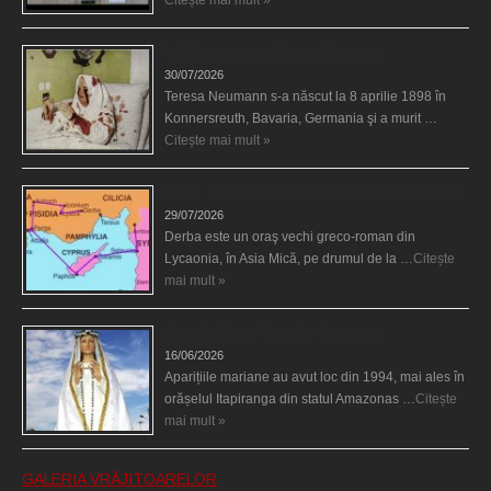
Citește mai mult »
Uimitoarea viaţă a Teresei Neumann
30/07/2026
Teresa Neumann s-a născut la 8 aprilie 1898 în
Konnersreuth, Bavaria, Germania şi a murit …
Citește mai mult »
Derba, un oraş misterios vizitat şi de sfântul Petre
29/07/2026
Derba este un oraş vechi greco-roman din
Lycaonia, în Asia Mică, pe drumul de la …
Citește
mai mult »
Aparițiile Sfintei Maria din Itapiranga
16/06/2026
Aparițiile mariane au avut loc din 1994, mai ales în
orășelul Itapiranga din statul Amazonas …
Citește
mai mult »
GALERIA VRĂJITOARELOR