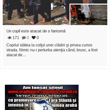
zburătoare în Mexic
Magia în Thailanda
Madona lacrimilor
Un copil este atacat de o fantomă
din Siracusa
171
0
0
(Silcilia)
Copilul stătea la colţul unei clădiri şi privea curios
Uimitoarea viaţă a
strada. Nimic nu-i perturba atenţia când, brusc, a fost
atacat de…
Teresei Neumann
Derba, un oraş
misterios vizitat şi
de sfântul Petre
Vrăjitorul Merlin şi
regele Arthur