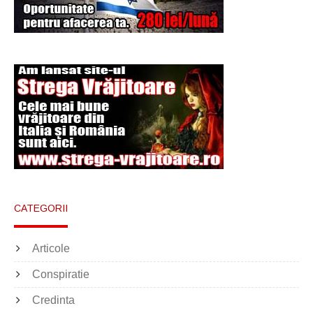
Şi-a vândut soţia
pentru un ritual de
magie neagră
CATEGORII
Articole
Conspiratie
Credinta