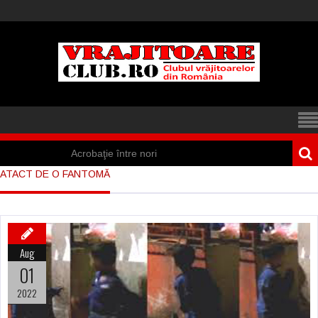
Acrobaţie între nori
ATACT DE O FANTOMĂ
Iisus a apărut într-
un cort din Spania
Marea vânătoare
Aug
de vrăjitoare din
01
Suedia
2022
Vrăjitoare