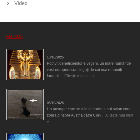
Video
ENIGME
Eşti genetic, legat de Tutankhamon?
13/10/2025
Potrivit geneticienilor elveţieni, un mare număr de
vest-europeni sunt legaţi de cei mai renumiţi
faraoni. …
Citește mai mult »
O fiinţă misterioasă plutea pe nori la 30.000 de
picioare
05/10/2025
Un pasager care se afla la bordul unui avion care
zbura dinspre Austria către Cork …
Citește mai mult
»
Călătorii în lumea de Dincolo