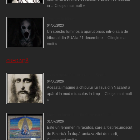
în …
Citește mai mult »
Teroare la tribunal
04/06/2023
Un spectru luminos a apărut brusc într-o sală de
tribunal din SUA la 21 decembrie …
Citește mai
mult »
CREDINȚĂ
Iisus a apărut într-un cort din Spania
04/08/2026
Această imagine a chipului lui Iisus din Nazaret a
apărut în mod miraculos în timp …
Citește mai mult
»
Madona lacrimilor din Siracusa (Silcilia)
31/07/2026
Este un fenomen miraculos, care a fost recunoscut
de Biserică. În după-amiaza zilei de marţi, …