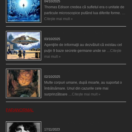
04/10/2025
Thomas Edison credea că sufletul era o unitate de
particule microscopice putând lua diferite forme. …
Citește mai mult »
Baze germane secrete la Polul Nord?
03/10/2025
Agenţiile de informaţii au dezvăluit că existau cel
puţin 9 baze secrete germane unde se …
Citește
mai mult »
Îngerul care doarme
02/10/2025
Multe corpuri umane, după moarte, au suportat o
îmbălsămare. Unul din cazurile cele mai
surprinzătoare …
Citește mai mult »
PARANORMAL
Fantoma lui Jim Morrison a apărut în cimitir
17/11/2023