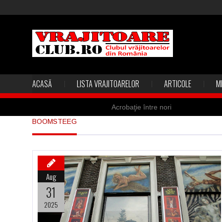
ACASĂ
LISTA VRAJITOARELOR
ARTICOLE
M
Acrobaţie între nori
BOOMSTEEG
Marea vânătoare de vrăjitoare din
Madona lacrimilor din Siracusa (Silc
Derba, un oraş misterios vizitat şi 
Aug
Şi-a vândut soţia pentru un ritual 
31
2025