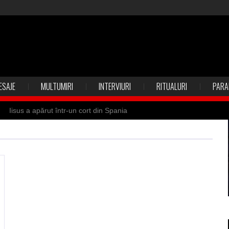
ESAJE
MULTUMIRI
INTERVIURI
RITUALURI
PARA
Iisus a apărut într-un cort din Spania
 Suedia
Vrăjitoare zburătoare în Mexic
ilia)
Uimitoarea viaţă a Teresei Neumann
de sfântul Petre
Vrăjitorul Merlin şi regele Arthur
de magie neagră