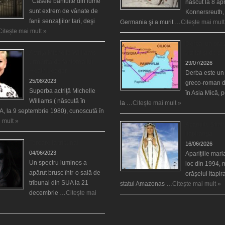
Casele bântuite din lume
născut la 8 apr
sunt extrem de vânate de
Konnersreuth,
fanii senzaţiilor tari, deşi
Germania şi a murit …
Citește mai mult
Citește mai mult »
Derba, un oraş
Actriţa Michelle Williams
vizitat şi de sf
urmărită de fantoma lui
29/07/2026
Heath Ledger
Derba este un
25/08/2023
greco-roman d
Superba actriţă Michelle
în Asia Mică, 
Williams ( născută în
la …
Citește mai mult »
, la 9 septembrie 1980), cunoscută în
 mult »
Aparițiile Sfint
Itapiranga
Teroare la tribunal
16/06/2026
04/06/2023
Aparițiile mar
Un spectru luminos a
loc din 1994, 
apărut brusc într-o sală de
orășelul Itapi
tribunal din SUA la 21
statul Amazonas …
Citește mai mult »
decembrie …
Citește mai