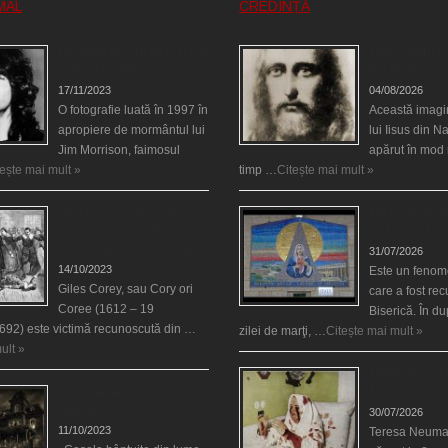
MAL
CREDINȚĂ
Fantoma lui Jim Morrison a
Iisus a apărut î
apărut în cimitir
din Spania
17/11/2023
04/08/2026
O fotografie luată în 1997 în
Această imagi
apropiere de mormântul lui
lui Iisus din N
Jim Morrison, faimosul
apărut în mod 
tește mai mult »
timp …
Citește mai mult »
Spectrul lui Corey din
Madona lacrim
Salem le-a cerut femeilor
Siracusa (Silci
să scrie în cartea diavolului
31/07/2026
14/10/2023
Este un fenom
Giles Corey, sau Cory ori
care a fost re
Coree (1612 – 19
Biserică. În d
692) este victimă recunoscută din …
zilei de marţi, …
Citește mai mult »
ult »
Uimitoarea via
Cele mai bântuite cinci
Neumann
case din lume
30/07/2026
11/10/2023
Teresa Neuma