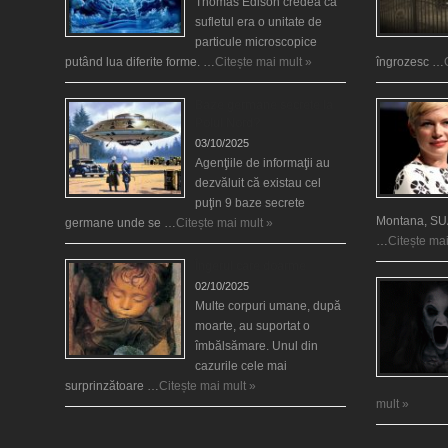
Thomas Edison credea că
sufletul era o unitate de
particule microscopice
putând lua diferite forme. …
Citește mai mult »
îngrozesc …
Baze germane secrete la
Polul Nord?
03/10/2025
Agenţiile de informaţii au
dezvăluit că existau cel
puţin 9 baze secrete
Montana, SUA
germane unde se …
Citește mai mult »
…
Citește mai
Îngerul care doarme
02/10/2025
Multe corpuri umane, după
moarte, au suportat o
îmbălsămare. Unul din
cazurile cele mai
surprinzătoare …
Citește mai mult »
mult »