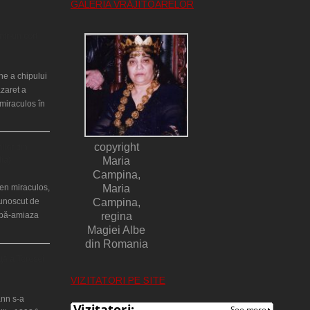
GALERIA VRĂJITOARELOR
ntr-un cort
ne a chipului
azaret a
miraculos în
copyright
ilor din
lia)
Maria
Campina,
en miraculos,
Maria
cunoscut de
Campina,
upă-amiaza
regina
Magiei Albe
din Romania
ţă a Teresei
VIZITATORI PE SITE
nn s-a