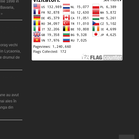
ilie 1898 în
 Bavaria,
 »
 misterios
ântul Petre
 oraş vechi
in Lycaonia,
pe drumul de
ei Maria din
iane au avut
mai ales în
ranga din