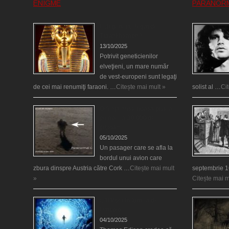
ENIGME
PARANOR
Eşti genetic, legat de
Tutankhamon?
13/10/2025
Potrivit geneticienilor
elveţieni, un mare număr
de vest-europeni sunt legaţi
de cei mai renumiţi faraoni. …
Citește mai mult »
solist al …
Ci
O fiinţă misterioasă plutea
pe nori la 30.000 de
picioare
05/10/2025
Un pasager care se afla la
bordul unui avion care
zbura dinspre Austria către Cork …
Citește mai mult
septembrie 1
»
Citește mai m
Călătorii în lumea de
Dincolo
04/10/2025