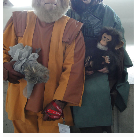
zburătoare în Mexic
Magia în Thailanda
Madona lacrimilor
din Siracusa
(Silcilia)
Uimitoarea viaţă a
Teresei Neumann
Derba, un oraş
misterios vizitat şi
de sfântul Petre
Vrăjitorul Merlin şi
regele Arthur