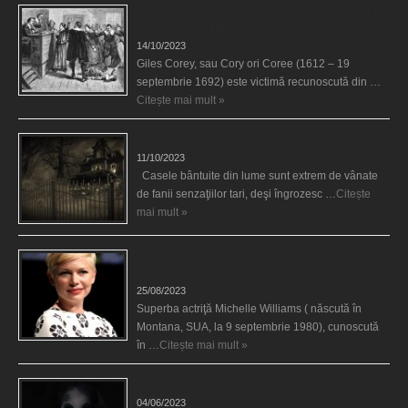
Spectrul lui Corey din Salem le-a cerut femeilor să
scrie în cartea diavolului
14/10/2023
Giles Corey, sau Cory ori Coree (1612 – 19
septembrie 1692) este victimă recunoscută din …
Citește mai mult »
Cele mai bântuite cinci case din lume
11/10/2023
Casele bântuite din lume sunt extrem de vânate
de fanii senzaţiilor tari, deşi îngrozesc …
Citește
mai mult »
Actriţa Michelle Williams urmărită de fantoma lui
Heath Ledger
25/08/2023
Superba actriţă Michelle Williams ( născută în
Montana, SUA, la 9 septembrie 1980), cunoscută
în …
Citește mai mult »
Teroare la tribunal
04/06/2023