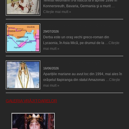
Teresa Neumann s-a născut la 8 aprilie 1898 în
Konnersreuth, Bavaria, Germania şi a murit …
Citește mai mult »
Derba, un oraş misterios vizitat şi de sfântul Petre
29/07/2026
Derba este un oraş vechi greco-roman din
Lycaonia, în Asia Mică, pe drumul de la …
Citește
mai mult »
Aparițiile Sfintei Maria din Itapiranga
16/06/2026
Aparițiile mariane au avut loc din 1994, mai ales în
orășelul Itapiranga din statul Amazonas …
Citește
mai mult »
GALERIA VRĂJITOARELOR