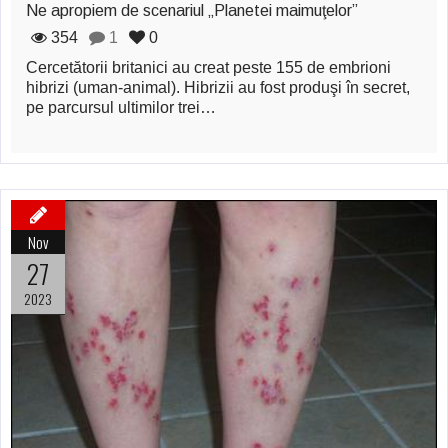
Şi-a vândut soţia
Ne apropiem de scenariul „Planetei maimuţelor”
354
1
0
pentru un ritual de
Cercetătorii britanici au creat peste 155 de embrioni
magie neagră
hibrizi (uman-animal). Hibrizii au fost produşi în secret,
pe parcursul ultimilor trei…
Nov
27
2023