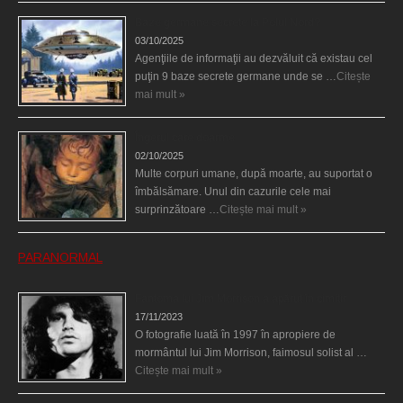
Baze germane secrete la Polul Nord?
03/10/2025
Agenţiile de informaţii au dezvăluit că existau cel
puţin 9 baze secrete germane unde se …
Citește
mai mult »
Îngerul care doarme
02/10/2025
Multe corpuri umane, după moarte, au suportat o
îmbălsămare. Unul din cazurile cele mai
surprinzătoare …
Citește mai mult »
PARANORMAL
Fantoma lui Jim Morrison a apărut în cimitir
17/11/2023
O fotografie luată în 1997 în apropiere de
mormântul lui Jim Morrison, faimosul solist al …
Citește mai mult »