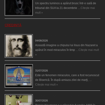
Un spectru luminos a apărut brusc într-o sală de
tribunal din SUA la 21 decembrie …
Citește mai
mult »
CREDINȚĂ
Iisus a apărut într-un cort din Spania
04/08/2026
Această imagine a chipului lui Iisus din Nazaret a
apărut în mod miraculos în timp …
Citește mai mult
»
Madona lacrimilor din Siracusa (Silcilia)
31/07/2026
Este un fenomen miraculos, care a fost recunoscut
de Biserică. În după-amiaza zilei de marţi, …
Citește mai mult »
Uimitoarea viaţă a Teresei Neumann
30/07/2026