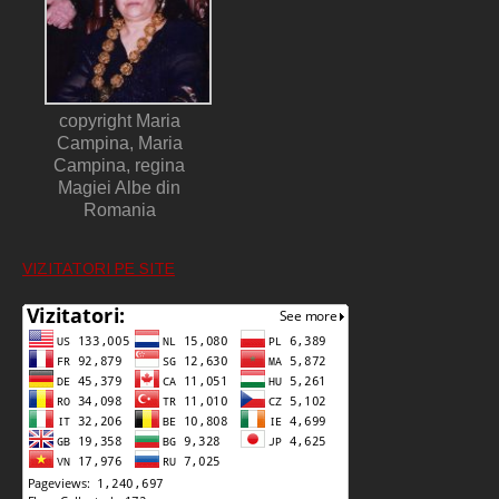
copyright Maria
Campina, Maria
Campina, regina
Magiei Albe din
Romania
VIZITATORI PE SITE