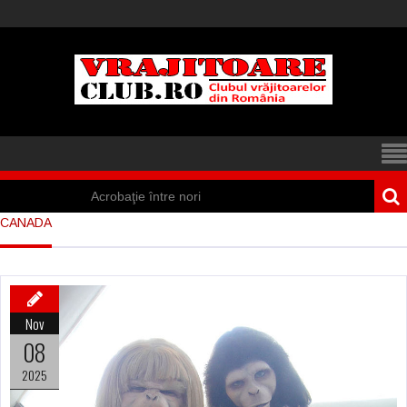
Acrobaţie între nori
CANADA
Iisus a apărut într-
un cort din Spania
Marea vânătoare
Nov
de vrăjitoare din
08
Suedia
2025
Vrăjitoare