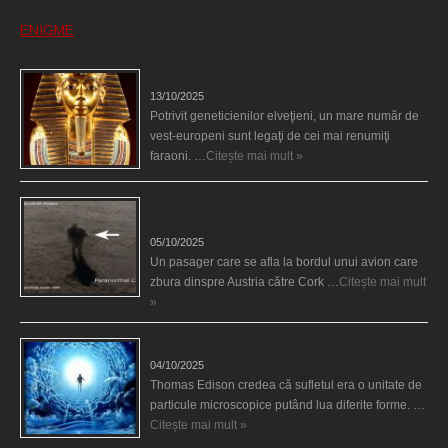
ENIGME
Eşti genetic, legat de Tutankhamon?
13/10/2025
Potrivit geneticienilor elveţieni, un mare număr de
vest-europeni sunt legaţi de cei mai renumiţi
faraoni. …
Citește mai mult »
O fiinţă misterioasă plutea pe nori la 30.000 de
picioare
05/10/2025
Un pasager care se afla la bordul unui avion care
zbura dinspre Austria către Cork …
Citește mai mult
»
Călătorii în lumea de Dincolo
04/10/2025
Thomas Edison credea că sufletul era o unitate de
particule microscopice putând lua diferite forme. …
Citește mai mult »