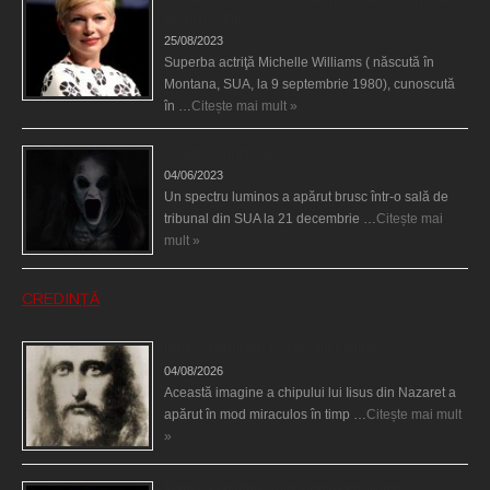
Heath Ledger
25/08/2023
Superba actriţă Michelle Williams ( născută în
Montana, SUA, la 9 septembrie 1980), cunoscută
în …
Citește mai mult »
Teroare la tribunal
04/06/2023
Un spectru luminos a apărut brusc într-o sală de
tribunal din SUA la 21 decembrie …
Citește mai
mult »
CREDINȚĂ
Iisus a apărut într-un cort din Spania
04/08/2026
Această imagine a chipului lui Iisus din Nazaret a
apărut în mod miraculos în timp …
Citește mai mult
»
Madona lacrimilor din Siracusa (Silcilia)