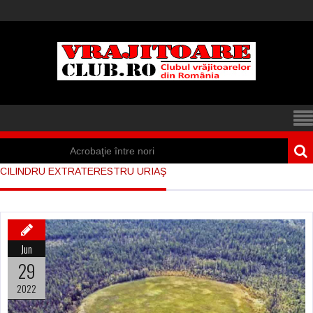
Acrobaţie între nori
CILINDRU EXTRATERESTRU URIAŞ
Iisus a apărut într-
un cort din Spania
Marea vânătoare
Jun
de vrăjitoare din
29
Suedia
2022
Vrăjitoare