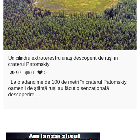
zburătoare în Mexic
Magia în Thailanda
Madona lacrimilor
din Siracusa
(Silcilia)
Un cilindru extraterestru uriaş descoperit de ruşi în
Uimitoarea viaţă a
craterul Patomskiy
97
0
0
Teresei Neumann
La o adâncime de 100 de metri în craterul Patomskiy,
Derba, un oraş
oamenii de ştiinţă ruşi au făcut o senzaţională
descoperire:…
misterios vizitat şi
de sfântul Petre
Vrăjitorul Merlin şi
regele Arthur