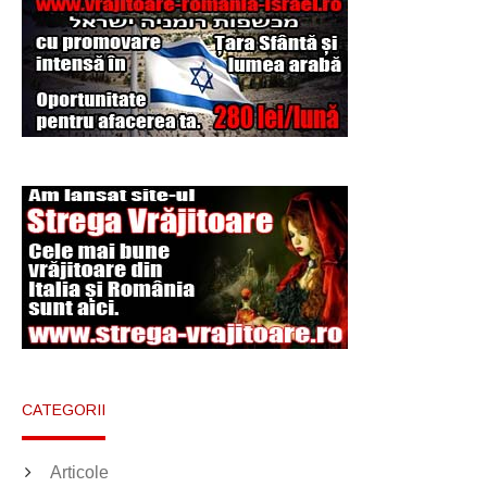
Şi-a vândut soţia
pentru un ritual de
magie neagră
CATEGORII
Articole