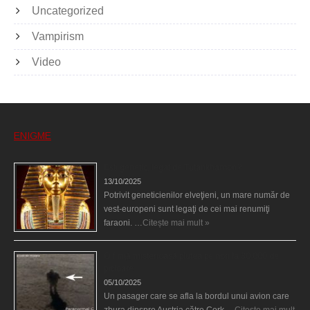
Uncategorized
Vampirism
Video
ENIGME
Eşti genetic, legat de Tutankhamon?
13/10/2025
Potrivit geneticienilor elveţieni, un mare număr de
vest-europeni sunt legaţi de cei mai renumiţi
faraoni. …
Citește mai mult »
O fiinţă misterioasă plutea pe nori la 30.000 de
picioare
05/10/2025
Un pasager care se afla la bordul unui avion care