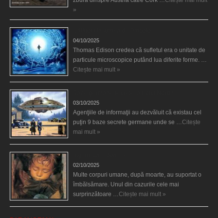
zbura dinspre Austria către Cork …
Citește mai mult
»
Călătorii în lumea de Dincolo
04/10/2025
Thomas Edison credea că sufletul era o unitate de
particule microscopice putând lua diferite forme. …
Citește mai mult »
Baze germane secrete la Polul Nord?
03/10/2025
Agenţiile de informaţii au dezvăluit că existau cel
puţin 9 baze secrete germane unde se …
Citește
mai mult »
Îngerul care doarme
02/10/2025
Multe corpuri umane, după moarte, au suportat o
îmbălsămare. Unul din cazurile cele mai
surprinzătoare …
Citește mai mult »