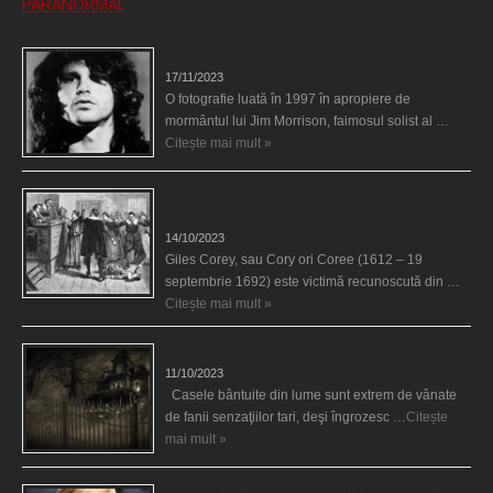
PARANORMAL
Fantoma lui Jim Morrison a apărut în cimitir
17/11/2023
O fotografie luată în 1997 în apropiere de
mormântul lui Jim Morrison, faimosul solist al …
Citește mai mult »
Spectrul lui Corey din Salem le-a cerut femeilor să
scrie în cartea diavolului
14/10/2023
Giles Corey, sau Cory ori Coree (1612 – 19
septembrie 1692) este victimă recunoscută din …
Citește mai mult »
Cele mai bântuite cinci case din lume
11/10/2023
Casele bântuite din lume sunt extrem de vânate
de fanii senzaţiilor tari, deşi îngrozesc …
Citește
mai mult »
Actriţa Michelle Williams urmărită de fantoma lui