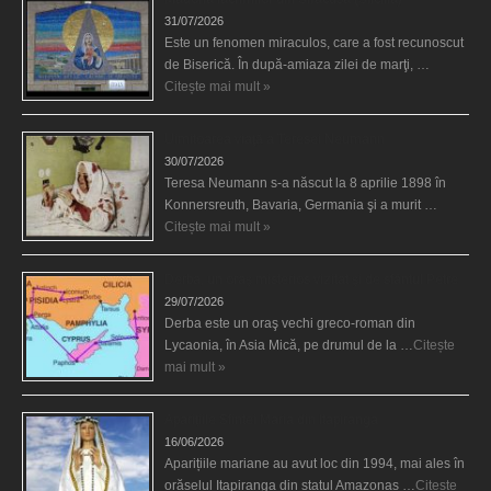
31/07/2026
Este un fenomen miraculos, care a fost recunoscut
de Biserică. În după-amiaza zilei de marţi, …
Citește mai mult »
Uimitoarea viaţă a Teresei Neumann
30/07/2026
Teresa Neumann s-a născut la 8 aprilie 1898 în
Konnersreuth, Bavaria, Germania şi a murit …
Citește mai mult »
Derba, un oraş misterios vizitat şi de sfântul Petre
29/07/2026
Derba este un oraş vechi greco-roman din
Lycaonia, în Asia Mică, pe drumul de la …
Citește
mai mult »
Aparițiile Sfintei Maria din Itapiranga
16/06/2026
Aparițiile mariane au avut loc din 1994, mai ales în
orășelul Itapiranga din statul Amazonas …
Citește