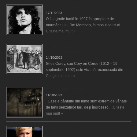
Fantoma lui Jim Morrison a apărut în cimitir
17/11/2023
O fotografie luată în 1997 în apropiere de
mormântul lui Jim Morrison, faimosul solist al …
Citește mai mult »
Spectrul lui Corey din Salem le-a cerut femeilor să
scrie în cartea diavolului
14/10/2023
Giles Corey, sau Cory ori Coree (1612 – 19
septembrie 1692) este victimă recunoscută din …
Citește mai mult »
Cele mai bântuite cinci case din lume
11/10/2023
Casele bântuite din lume sunt extrem de vânate
de fanii senzaţiilor tari, deşi îngrozesc …
Citește
mai mult »
Actriţa Michelle Williams urmărită de fantoma lui
Heath Ledger