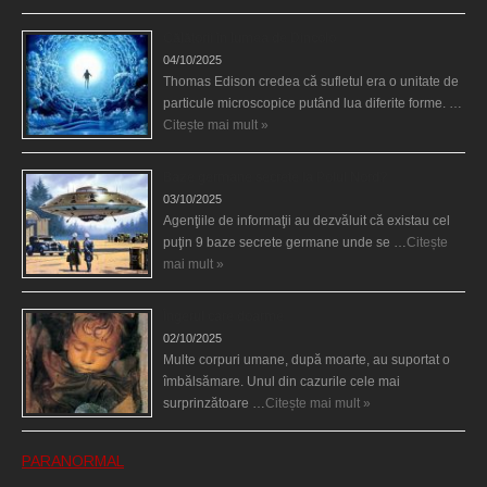
Călătorii în lumea de Dincolo
04/10/2025
Thomas Edison credea că sufletul era o unitate de
particule microscopice putând lua diferite forme. …
Citește mai mult »
Baze germane secrete la Polul Nord?
03/10/2025
Agenţiile de informaţii au dezvăluit că existau cel
puţin 9 baze secrete germane unde se …
Citește
mai mult »
Îngerul care doarme
02/10/2025
Multe corpuri umane, după moarte, au suportat o
îmbălsămare. Unul din cazurile cele mai
surprinzătoare …
Citește mai mult »
PARANORMAL