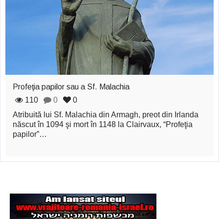
zburătoare în Mexic
Magia în Thailanda
Madona lacrimilor
din Siracusa
(Silcilia)
Profeţia papilor sau a Sf. Malachia
Uimitoarea viaţă a
110
0
0
Atribuită lui Sf. Malachia din Armagh, preot din Irlanda
Teresei Neumann
născut în 1094 şi mort în 1148 la Clairvaux, “Profeţia
Derba, un oraş
papilor”…
misterios vizitat şi
de sfântul Petre
Vrăjitorul Merlin şi
regele Arthur