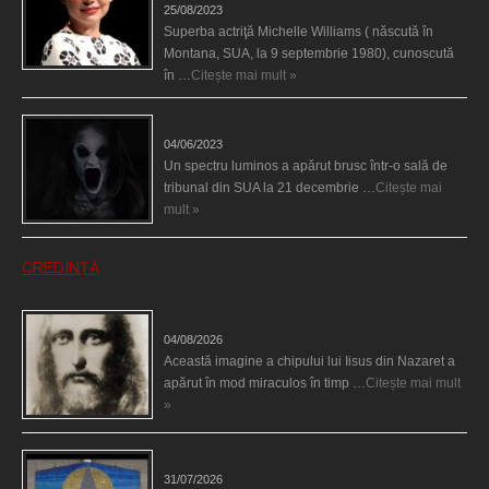
25/08/2023
Superba actriţă Michelle Williams ( născută în
Montana, SUA, la 9 septembrie 1980), cunoscută
în …
Citește mai mult »
Teroare la tribunal
04/06/2023
Un spectru luminos a apărut brusc într-o sală de
tribunal din SUA la 21 decembrie …
Citește mai
mult »
CREDINȚĂ
Iisus a apărut într-un cort din Spania
04/08/2026
Această imagine a chipului lui Iisus din Nazaret a
apărut în mod miraculos în timp …
Citește mai mult
»
Madona lacrimilor din Siracusa (Silcilia)
31/07/2026