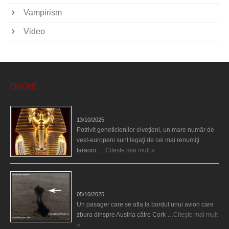
Vampirism
Video
ENIGME
Eşti genetic, legat de Tutankhamon?
13/10/2025
Potrivit geneticienilor elveţieni, un mare număr de
vest-europeni sunt legaţi de cei mai renumiţi
faraoni. …
Citește mai mult »
O fiinţă misterioasă plutea pe nori la 30.000 de
picioare
05/10/2025
Un pasager care se afla la bordul unui avion care
zbura dinspre Austria către Cork …
Citește mai mult
»