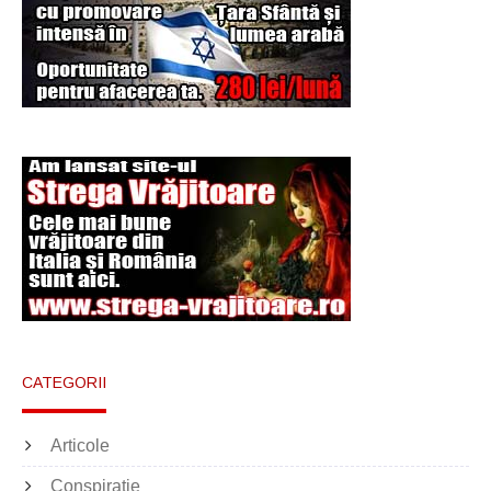
Şi-a vândut soţia
pentru un ritual de
magie neagră
CATEGORII
Articole
Conspiratie