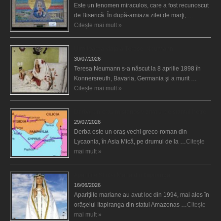
Este un fenomen miraculos, care a fost recunoscut
de Biserică. În după-amiaza zilei de marţi, …
Citește mai mult »
Uimitoarea viaţă a Teresei Neumann
30/07/2026
Teresa Neumann s-a născut la 8 aprilie 1898 în
Konnersreuth, Bavaria, Germania şi a murit …
Citește mai mult »
Derba, un oraş misterios vizitat şi de sfântul Petre
29/07/2026
Derba este un oraş vechi greco-roman din
Lycaonia, în Asia Mică, pe drumul de la …
Citește
mai mult »
Aparițiile Sfintei Maria din Itapiranga
16/06/2026
Aparițiile mariane au avut loc din 1994, mai ales în
orășelul Itapiranga din statul Amazonas …
Citește
mai mult »