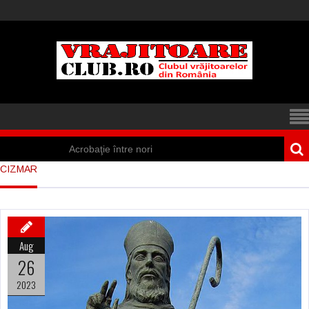
Acrobaţie între nori
CIZMAR
Iisus a apărut într-
un cort din Spania
Marea vânătoare
Aug
de vrăjitoare din
26
Suedia
2023
Vrăjitoare