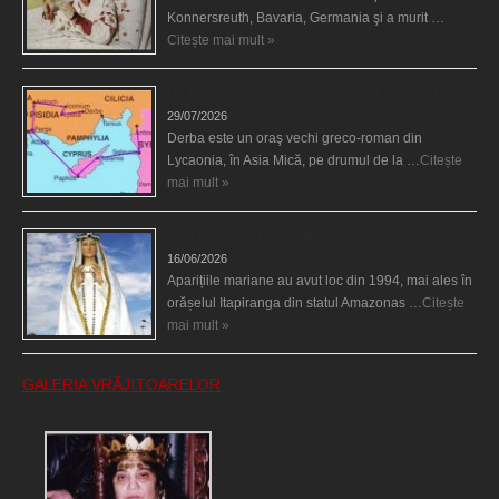
Konnersreuth, Bavaria, Germania şi a murit …
Citește mai mult »
Derba, un oraş misterios vizitat şi de sfântul Petre
29/07/2026
Derba este un oraş vechi greco-roman din
Lycaonia, în Asia Mică, pe drumul de la …
Citește
mai mult »
Aparițiile Sfintei Maria din Itapiranga
16/06/2026
Aparițiile mariane au avut loc din 1994, mai ales în
orășelul Itapiranga din statul Amazonas …
Citește
mai mult »
GALERIA VRĂJITOARELOR