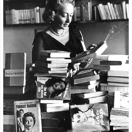
zburătoare în Mexic
Magia în Thailanda
Madona lacrimilor
din Siracusa
(Silcilia)
Uimitoarea viaţă a
Teresei Neumann
Derba, un oraş
misterios vizitat şi
de sfântul Petre
Vrăjitorul Merlin şi
regele Arthur