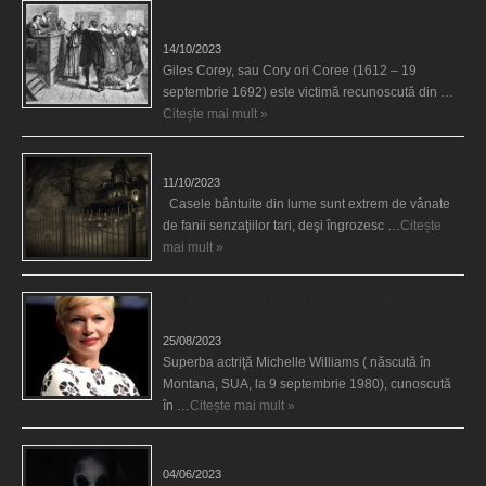
Spectrul lui Corey din Salem le-a cerut femeilor să
scrie în cartea diavolului
14/10/2023
Giles Corey, sau Cory ori Coree (1612 – 19
septembrie 1692) este victimă recunoscută din …
Citește mai mult »
Cele mai bântuite cinci case din lume
11/10/2023
Casele bântuite din lume sunt extrem de vânate
de fanii senzaţiilor tari, deşi îngrozesc …
Citește
mai mult »
Actriţa Michelle Williams urmărită de fantoma lui
Heath Ledger
25/08/2023
Superba actriţă Michelle Williams ( născută în
Montana, SUA, la 9 septembrie 1980), cunoscută
în …
Citește mai mult »
Teroare la tribunal
04/06/2023