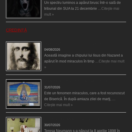
Un spectru luminos a apărut brusc într-o sală de
tribunal din SUA la 21 decembrie …
Citește mai
mult »
CREDINȚĂ
Iisus a apărut într-un cort din Spania
04/08/2026
Această imagine a chipului lui Iisus din Nazaret a
apărut în mod miraculos în timp …
Citește mai mult
»
Madona lacrimilor din Siracusa (Silcilia)
31/07/2026
Este un fenomen miraculos, care a fost recunoscut
de Biserică. În după-amiaza zilei de marţi, …
Citește mai mult »
Uimitoarea viaţă a Teresei Neumann
30/07/2026
Teresa Neumann s-a născut la 8 aprilie 1898 în