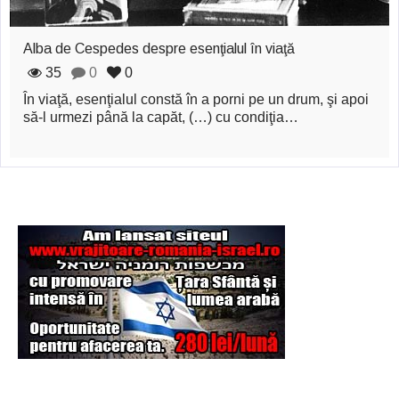
Şi-a vândut soţia
pentru un ritual de
Alba de Cespedes despre esenţialul în viaţă
magie neagră
35
0
0
În viaţă, esenţialul constă în a porni pe un drum, şi apoi
să-l urmezi până la capăt, (…) cu condiţia…