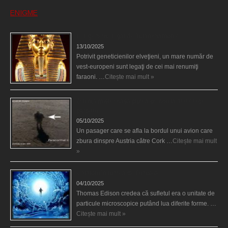
ENIGME
Eşti genetic, legat de Tutankhamon?
13/10/2025
Potrivit geneticienilor elveţieni, un mare număr de
vest-europeni sunt legaţi de cei mai renumiţi
faraoni. …
Citește mai mult »
O fiinţă misterioasă plutea pe nori la 30.000 de
picioare
05/10/2025
Un pasager care se afla la bordul unui avion care
zbura dinspre Austria către Cork …
Citește mai mult
»
Călătorii în lumea de Dincolo
04/10/2025
Thomas Edison credea că sufletul era o unitate de
particule microscopice putând lua diferite forme. …
Citește mai mult »