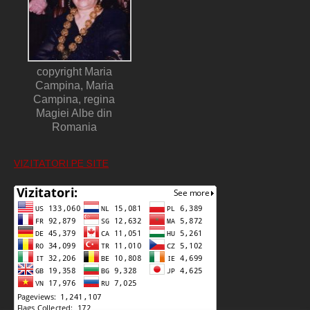
copyright Maria
Campina, Maria
Campina, regina
Magiei Albe din
Romania
VIZITATORI PE SITE