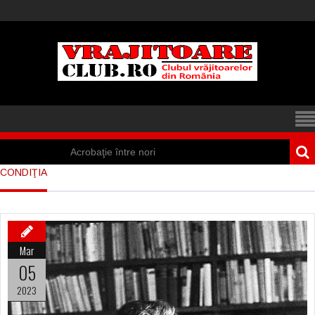
Acrobaţie între nori
CONDIŢIA
Iisus a apărut într-
un cort din Spania
Marea vânătoare
Mar
de vrăjitoare din
05
Suedia
2023
Vrăjitoare