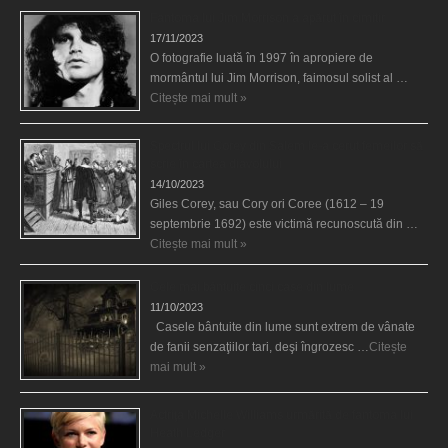
Fantoma lui Jim Morrison a apărut în cimitir
17/11/2023
O fotografie luată în 1997 în apropiere de
mormântul lui Jim Morrison, faimosul solist al …
Citește mai mult »
Spectrul lui Corey din Salem le-a cerut femeilor să
scrie în cartea diavolului
14/10/2023
Giles Corey, sau Cory ori Coree (1612 – 19
septembrie 1692) este victimă recunoscută din …
Citește mai mult »
Cele mai bântuite cinci case din lume
11/10/2023
Casele bântuite din lume sunt extrem de vânate
de fanii senzaţiilor tari, deşi îngrozesc …
Citește
mai mult »
Actriţa Michelle Williams urmărită de fantoma lui
Heath Ledger