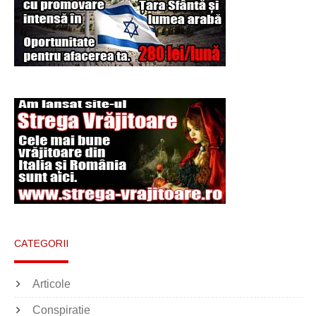
Şi-a vândut soţia
pentru un ritual de
magie neagră
CATEGORII
Articole
Conspiratie