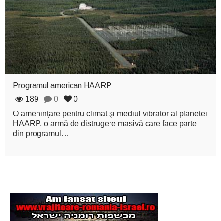
zburătoare în Mexic
Magia în Thailanda
Madona lacrimilor
din Siracusa
(Silcilia)
Programul american HAARP
Uimitoarea viaţă a
189
0
0
O ameninţare pentru climat şi mediul vibrator al planetei
Teresei Neumann
HAARP, o armă de distrugere masivă care face parte
din programul…
Derba, un oraş
misterios vizitat şi
de sfântul Petre
Vrăjitorul Merlin şi
regele Arthur