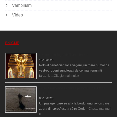
Vampirism
Video
ENIGME
Eşti genetic, legat de Tutankhamon?
13/10/2025
Potrivit geneticienilor elveţieni, un mare număr de
vest-europeni sunt legaţi de cei mai renumiţi
faraoni. …
Citește mai mult »
O fiinţă misterioasă plutea pe nori la 30.000 de
picioare
05/10/2025
Un pasager care se afla la bordul unui avion care
zbura dinspre Austria către Cork …
Citește mai mult
»