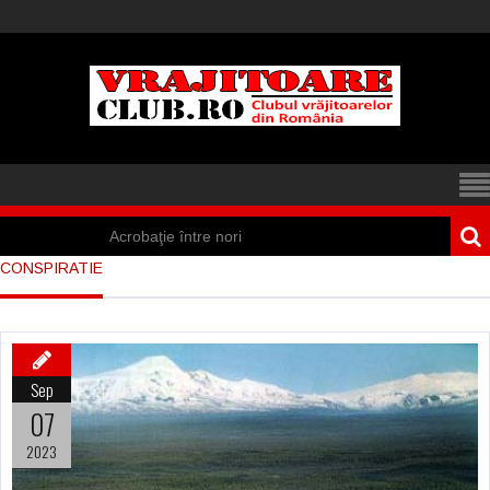
Acrobaţie între nori
CONSPIRATIE
Iisus a apărut într-
un cort din Spania
Marea vânătoare
Sep
de vrăjitoare din
07
Suedia
2023
Vrăjitoare