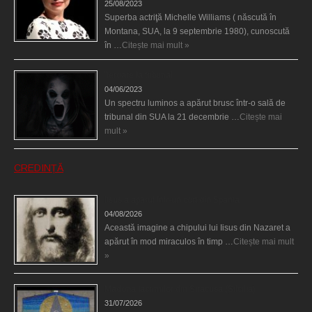
25/08/2023
Superba actriţă Michelle Williams ( născută în
Montana, SUA, la 9 septembrie 1980), cunoscută
în …
Citește mai mult »
Teroare la tribunal
04/06/2023
Un spectru luminos a apărut brusc într-o sală de
tribunal din SUA la 21 decembrie …
Citește mai
mult »
CREDINȚĂ
Iisus a apărut într-un cort din Spania
04/08/2026
Această imagine a chipului lui Iisus din Nazaret a
apărut în mod miraculos în timp …
Citește mai mult
»
Madona lacrimilor din Siracusa (Silcilia)
31/07/2026