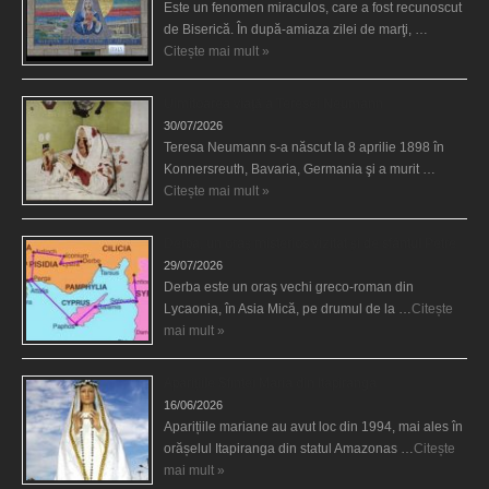
Este un fenomen miraculos, care a fost recunoscut
de Biserică. În după-amiaza zilei de marţi, …
Citește mai mult »
Uimitoarea viaţă a Teresei Neumann
30/07/2026
Teresa Neumann s-a născut la 8 aprilie 1898 în
Konnersreuth, Bavaria, Germania şi a murit …
Citește mai mult »
Derba, un oraş misterios vizitat şi de sfântul Petre
29/07/2026
Derba este un oraş vechi greco-roman din
Lycaonia, în Asia Mică, pe drumul de la …
Citește
mai mult »
Aparițiile Sfintei Maria din Itapiranga
16/06/2026
Aparițiile mariane au avut loc din 1994, mai ales în
orășelul Itapiranga din statul Amazonas …
Citește
mai mult »