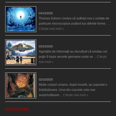
Călătorii în lumea de Dincolo
04/10/2025
Thomas Edison credea că sufletul era o unitate de
particule microscopice putând lua diferite forme. …
Citește mai mult »
Baze germane secrete la Polul Nord?
03/10/2025
Agenţiile de informaţii au dezvăluit că existau cel
puţin 9 baze secrete germane unde se …
Citește
mai mult »
Îngerul care doarme
02/10/2025
Multe corpuri umane, după moarte, au suportat o
îmbălsămare. Unul din cazurile cele mai
surprinzătoare …
Citește mai mult »
PARANORMAL