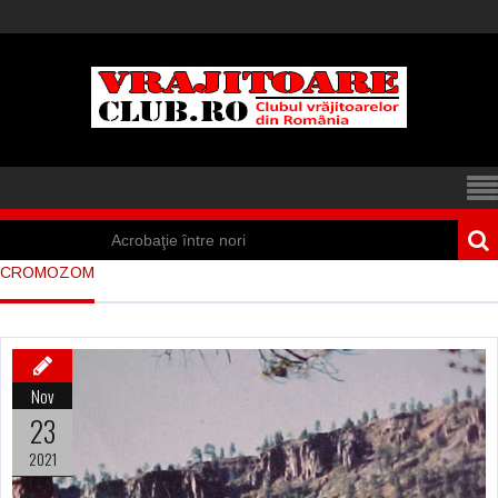
Acrobaţie între nori
CROMOZOM
Iisus a apărut într-
un cort din Spania
Marea vânătoare
Nov
de vrăjitoare din
23
Suedia
2021
Vrăjitoare