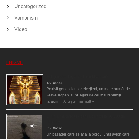
Uncategorized
Vampirism
Video
ENIGME
Eşti genetic, legat de Tutankhamon?
13/10/2025
Potrivit geneticienilor elveţieni, un mare număr de
vest-europeni sunt legaţi de cei mai renumiţi
faraoni. …
Citește mai mult »
O fiinţă misterioasă plutea pe nori la 30.000 de
picioare
05/10/2025
Un pasager care se afla la bordul unui avion care