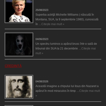
Actriţa Michelle Williams urmărită de fantoma lui
Heath Ledger
25/08/2023
Superba actriţă Michelle Williams ( născută în
Montana, SUA, la 9 septembrie 1980), cunoscută
în …
Citește mai mult »
Teroare la tribunal
04/06/2023
Un spectru luminos a apărut brusc într-o sală de
tribunal din SUA la 21 decembrie …
Citește mai
mult »
CREDINȚĂ
Iisus a apărut într-un cort din Spania
04/08/2026
Această imagine a chipului lui Iisus din Nazaret a
apărut în mod miraculos în timp …
Citește mai mult
»