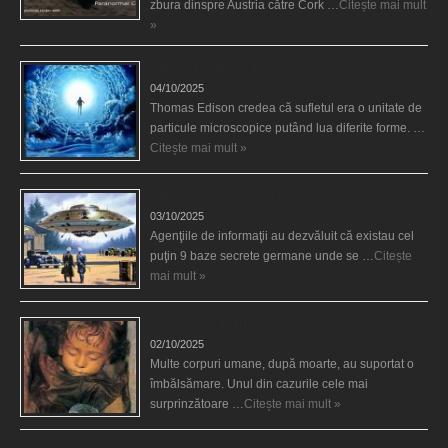
zbura dinspre Austria către Cork …
Citește mai mult
»
Călătorii în lumea de Dincolo
04/10/2025
Thomas Edison credea că sufletul era o unitate de
particule microscopice putând lua diferite forme. …
Citește mai mult »
Baze germane secrete la Polul Nord?
03/10/2025
Agenţiile de informaţii au dezvăluit că existau cel
puţin 9 baze secrete germane unde se …
Citește
mai mult »
Îngerul care doarme
02/10/2025
Multe corpuri umane, după moarte, au suportat o
îmbălsămare. Unul din cazurile cele mai
surprinzătoare …
Citește mai mult »