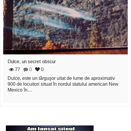
zburătoare în Mexic
Magia în Thailanda
Madona lacrimilor
din Siracusa
(Silcilia)
Uimitoarea viaţă a
Dulce, un secret obscur
Teresei Neumann
77
0
0
Dulce, este un târguşor uitat de lume de aproximativ
Derba, un oraş
900 de locuitori situat în nordul statului american New
Mexico în…
misterios vizitat şi
de sfântul Petre
Vrăjitorul Merlin şi
regele Arthur