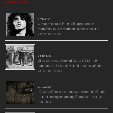
PARANORMAL
Fantoma lui Jim Morrison a apărut în cimitir
17/11/2023
O fotografie luată în 1997 în apropiere de
mormântul lui Jim Morrison, faimosul solist al …
Citește mai mult »
Spectrul lui Corey din Salem le-a cerut femeilor să
scrie în cartea diavolului
14/10/2023
Giles Corey, sau Cory ori Coree (1612 – 19
septembrie 1692) este victimă recunoscută din …
Citește mai mult »
Cele mai bântuite cinci case din lume
11/10/2023
Casele bântuite din lume sunt extrem de vânate
de fanii senzaţiilor tari, deşi îngrozesc …
Citește
mai mult »