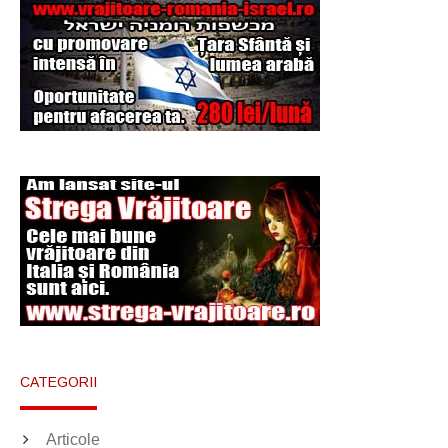
Şi-a vândut soţia
pentru un ritual de
magie neagră
CATEGORII
Articole