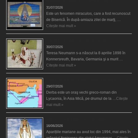
Madona lacrimilor din Siracusa (Silcilia)
31/07/2026
Este un fenomen miraculos, care a fost recunoscut
de Biserică. În după-amiaza zilei de marţi, …
Citește mai mult »
Uimitoarea viaţă a Teresei Neumann
30/07/2026
Teresa Neumann s-a născut la 8 aprilie 1898 în
Konnersreuth, Bavaria, Germania şi a murit …
Citește mai mult »
Derba, un oraş misterios vizitat şi de sfântul Petre
29/07/2026
Derba este un oraş vechi greco-roman din
Lycaonia, în Asia Mică, pe drumul de la …
Citește
mai mult »
Aparițiile Sfintei Maria din Itapiranga
16/06/2026
Aparițiile mariane au avut loc din 1994, mai ales în
orășelul Itapiranga din statul Amazonas …
Citește