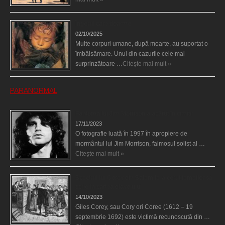
Îngerul care doarme
02/10/2025
Multe corpuri umane, după moarte, au suportat o
îmbălsămare. Unul din cazurile cele mai
surprinzătoare …
Citește mai mult »
PARANORMAL
Fantoma lui Jim Morrison a apărut în cimitir
17/11/2023
O fotografie luată în 1997 în apropiere de
mormântul lui Jim Morrison, faimosul solist al …
Citește mai mult »
Spectrul lui Corey din Salem le-a cerut femeilor să
scrie în cartea diavolului
14/10/2023
Giles Corey, sau Cory ori Coree (1612 – 19
septembrie 1692) este victimă recunoscută din …