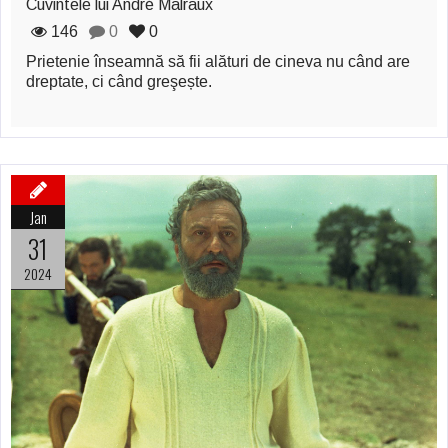
Cuvintele lui André Malraux
146
0
0
Prietenie înseamnă să fii alături de cineva nu când are
dreptate, ci când greşește.
Jan
31
2024