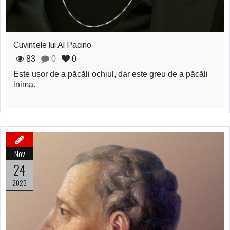
Cuvintele lui Al Pacino
83
0
0
Este ușor de a păcăli ochiul, dar este greu de a păcăli
inima.
Nov
24
2023