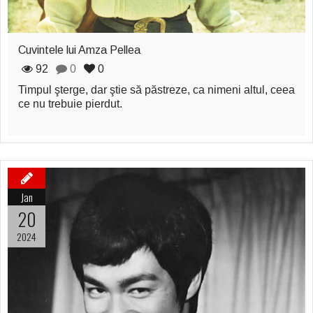
Cuvintele lui Amza Pellea
92
0
0
Timpul şterge, dar ştie să păstreze, ca nimeni altul, ceea
ce nu trebuie pierdut.
Jan
20
2024