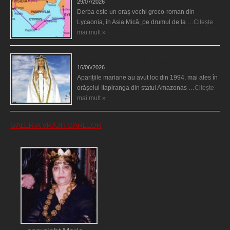
29/07/2026
Derba este un oraş vechi greco-roman din
Lycaonia, în Asia Mică, pe drumul de la …
Citește
mai mult »
Aparițiile Sfintei Maria din Itapiranga
16/06/2026
Aparițiile mariane au avut loc din 1994, mai ales în
orășelul Itapiranga din statul Amazonas …
Citește
mai mult »
GALERIA VRĂJITOARELOR