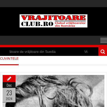
ăjitoare din Suedia
Vrăjitoare zburătoare în Mexic
CUVINTELE
Dec
23
2024