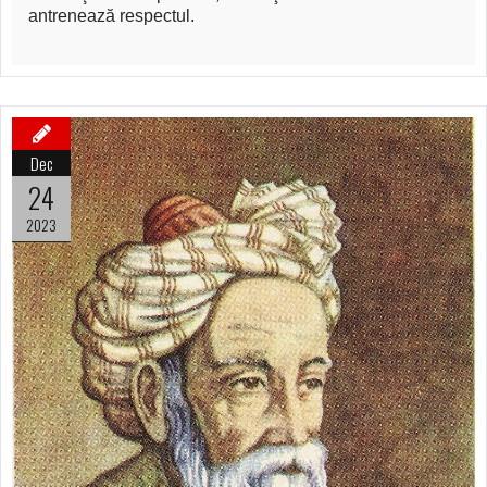
antrenează respectul.
Dec
24
2023