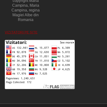
copyright Maria
Campina, Maria
Campina, regina
Magiei Albe din
Romania
VIZITATORI PE SITE