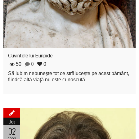
Cuvintele lui Euripide
50
0
0
Să iubim nebuneşte tot ce străluceşte pe acest pământ,
fiindcă altă viaţă nu este cunoscută.
Dec
02
2023