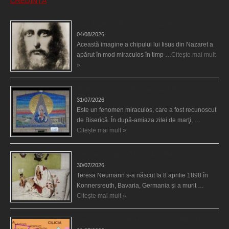
CREDINȚĂ
Iisus a apărut într-un cort din Spania
04/08/2026
Această imagine a chipului lui Iisus din Nazaret a
apărut în mod miraculos în timp …
Citește mai mult
»
Madona lacrimilor din Siracusa (Silcilia)
31/07/2026
Este un fenomen miraculos, care a fost recunoscut
de Biserică. În după-amiaza zilei de marţi, …
Citește mai mult »
Uimitoarea viaţă a Teresei Neumann
30/07/2026
Teresa Neumann s-a născut la 8 aprilie 1898 în
Konnersreuth, Bavaria, Germania şi a murit …
Citește mai mult »
Derba, un oraş misterios vizitat şi de sfântul Petre