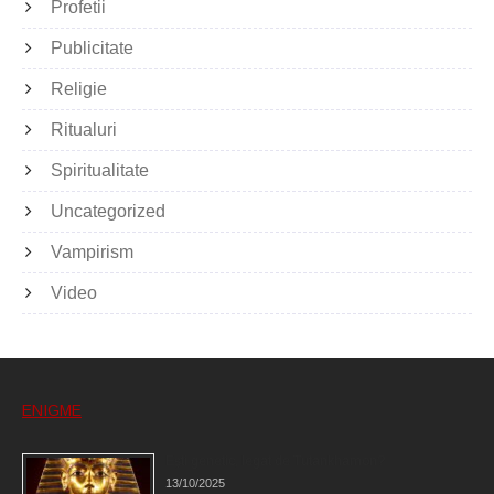
Profetii
Publicitate
Religie
Ritualuri
Spiritualitate
Uncategorized
Vampirism
Video
ENIGME
Eşti genetic, legat de Tutankhamon?
13/10/2025