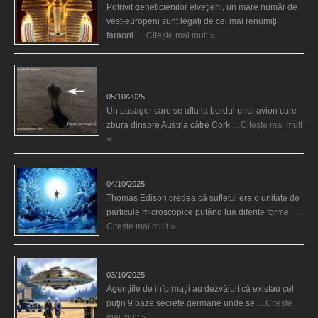
Potrivit geneticienilor elveţieni, un mare număr de
vest-europeni sunt legaţi de cei mai renumiţi
faraoni. …
Citește mai mult »
O fiinţă misterioasă plutea pe nori la 30.000 de
picioare
05/10/2025
Un pasager care se afla la bordul unui avion care
zbura dinspre Austria către Cork …
Citește mai mult
»
Călătorii în lumea de Dincolo
04/10/2025
Thomas Edison credea că sufletul era o unitate de
particule microscopice putând lua diferite forme. …
Citește mai mult »
Baze germane secrete la Polul Nord?
03/10/2025
Agenţiile de informaţii au dezvăluit că existau cel
puţin 9 baze secrete germane unde se …
Citește
mai mult »