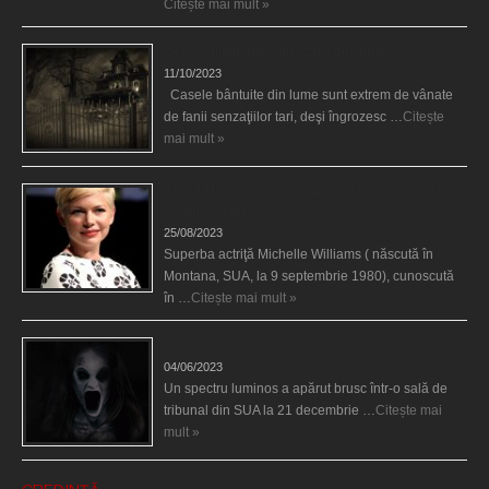
Citește mai mult »
Cele mai bântuite cinci case din lume
11/10/2023
Casele bântuite din lume sunt extrem de vânate
de fanii senzaţiilor tari, deşi îngrozesc …
Citește
mai mult »
Actriţa Michelle Williams urmărită de fantoma lui
Heath Ledger
25/08/2023
Superba actriţă Michelle Williams ( născută în
Montana, SUA, la 9 septembrie 1980), cunoscută
în …
Citește mai mult »
Teroare la tribunal
04/06/2023
Un spectru luminos a apărut brusc într-o sală de
tribunal din SUA la 21 decembrie …
Citește mai
mult »