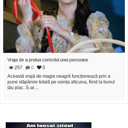
zburătoare în Mexic
Magia în Thailanda
Madona lacrimilor
din Siracusa
(Silcilia)
Uimitoarea viaţă a
Vraja de a prelua controlul unei persoane
Teresei Neumann
257
0
0
Această vrajă de magie neagră funcționează prin a
Derba, un oraş
pune stăpânire totală pe voința altcuiva, fiind la bunul
tău plac. S-ar…
misterios vizitat şi
de sfântul Petre
Vrăjitorul Merlin şi
regele Arthur