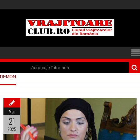
Acrobaţie între nori
DEMON
Iisus a apărut într-
un cort din Spania
Marea vânătoare
Mar
de vrăjitoare din
21
Suedia
2025
Vrăjitoare