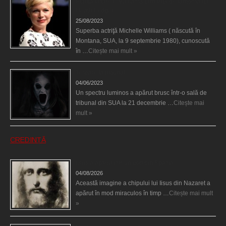
Actriţa Michelle Williams urmărită de fantoma lui
Heath Ledger
25/08/2023
Superba actriţă Michelle Williams ( născută în
Montana, SUA, la 9 septembrie 1980), cunoscută
în …
Citește mai mult »
Teroare la tribunal
04/06/2023
Un spectru luminos a apărut brusc într-o sală de
tribunal din SUA la 21 decembrie …
Citește mai
mult »
CREDINȚĂ
Iisus a apărut într-un cort din Spania
04/08/2026
Această imagine a chipului lui Iisus din Nazaret a
apărut în mod miraculos în timp …
Citește mai mult
»