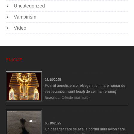
Uncategorized
Vampirism
Video
ENIGME
Eşti genetic, legat de Tutankhamon?
13/10/2025
Potrivit geneticienilor elveţieni, un mare număr de
vest-europeni sunt legaţi de cei mai renumiţi
faraoni. …
Citește mai mult »
O fiinţă misterioasă plutea pe nori la 30.000 de
picioare
05/10/2025
Un pasager care se afla la bordul unui avion care