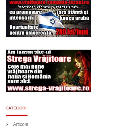
Şi-a vândut soţia
pentru un ritual de
magie neagră
CATEGORII
Articole