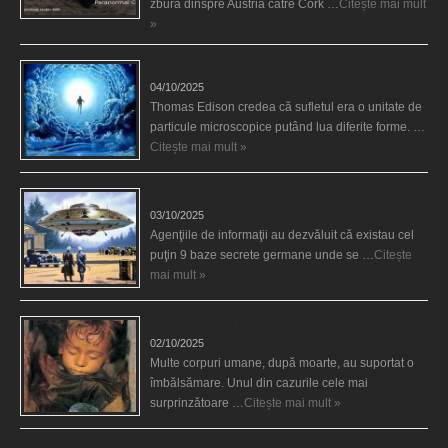
zbura dinspre Austria către Cork …
Citește mai mult
»
Călătorii în lumea de Dincolo
04/10/2025
Thomas Edison credea că sufletul era o unitate de
particule microscopice putând lua diferite forme. …
Citește mai mult »
Baze germane secrete la Polul Nord?
03/10/2025
Agenţiile de informaţii au dezvăluit că existau cel
puţin 9 baze secrete germane unde se …
Citește
mai mult »
Îngerul care doarme
02/10/2025
Multe corpuri umane, după moarte, au suportat o
îmbălsămare. Unul din cazurile cele mai
surprinzătoare …
Citește mai mult »