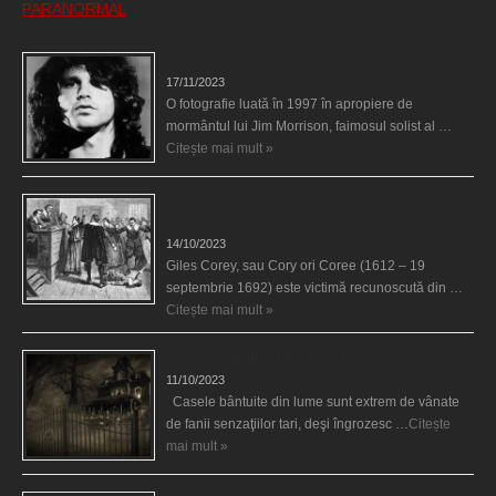
PARANORMAL
Fantoma lui Jim Morrison a apărut în cimitir
17/11/2023
O fotografie luată în 1997 în apropiere de
mormântul lui Jim Morrison, faimosul solist al …
Citește mai mult »
Spectrul lui Corey din Salem le-a cerut femeilor să
scrie în cartea diavolului
14/10/2023
Giles Corey, sau Cory ori Coree (1612 – 19
septembrie 1692) este victimă recunoscută din …
Citește mai mult »
Cele mai bântuite cinci case din lume
11/10/2023
Casele bântuite din lume sunt extrem de vânate
de fanii senzaţiilor tari, deşi îngrozesc …
Citește
mai mult »