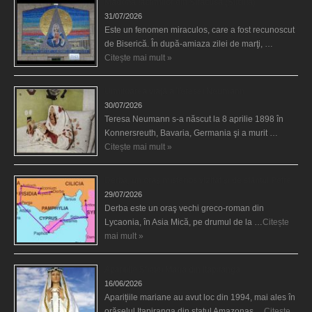
Madona lacrimilor din Siracusa (Silcilia)
31/07/2026
Este un fenomen miraculos, care a fost recunoscut
de Biserică. În după-amiaza zilei de marţi, …
Citește mai mult »
Uimitoarea viaţă a Teresei Neumann
30/07/2026
Teresa Neumann s-a născut la 8 aprilie 1898 în
Konnersreuth, Bavaria, Germania şi a murit …
Citește mai mult »
Derba, un oraş misterios vizitat şi de sfântul Petre
29/07/2026
Derba este un oraş vechi greco-roman din
Lycaonia, în Asia Mică, pe drumul de la …
Citește
mai mult »
Aparițiile Sfintei Maria din Itapiranga
16/06/2026
Aparițiile mariane au avut loc din 1994, mai ales în
orășelul Itapiranga din statul Amazonas …
Citește