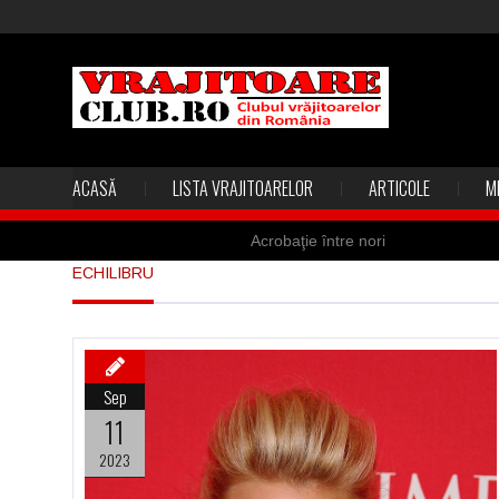
ACASĂ
LISTA VRAJITOARELOR
ARTICOLE
M
Acrobaţie între nori
ECHILIBRU
Marea vânătoare de vrăjitoare din
Madona lacrimilor din Siracusa (Silc
Derba, un oraş misterios vizitat şi 
Sep
Şi-a vândut soţia pentru un ritual 
11
2023