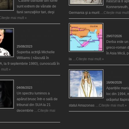
Casele bântuite din lume
născut la 8 apr
sunt extrem de vânate de
Konnersreuth,
fanii senzaţiilor tari, deşi
Germania şi a murit …
Citește mai mult
Citește mai mult »
Derba, un oraş
Actriţa Michelle Williams
vizitat şi de sf
urmărită de fantoma lui
29/07/2026
Heath Ledger
Derba este un
25/08/2023
greco-roman d
Superba actriţă Michelle
în Asia Mică, 
Williams ( născută în
la …
Citește mai mult »
, la 9 septembrie 1980), cunoscută în
 mult »
Aparițiile Sfint
Itapiranga
Teroare la tribunal
16/06/2026
04/06/2023
Aparițiile mar
Un spectru luminos a
loc din 1994, 
apărut brusc într-o sală de
orășelul Itapi
tribunal din SUA la 21
statul Amazonas …
Citește mai mult »
decembrie …
Citește mai