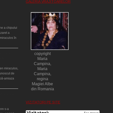
GALERIA VRĂJITOARELOR
ntr-un cort
ne a chipului
azaret a
miraculos în
copyright
ilor din
lia)
Maria
Campina,
en miraculos,
Maria
cunoscut de
Campina,
upă-amiaza
regina
Magiei Albe
din Romania
ţă a Teresei
VIZITATORI PE SITE
nn s-a