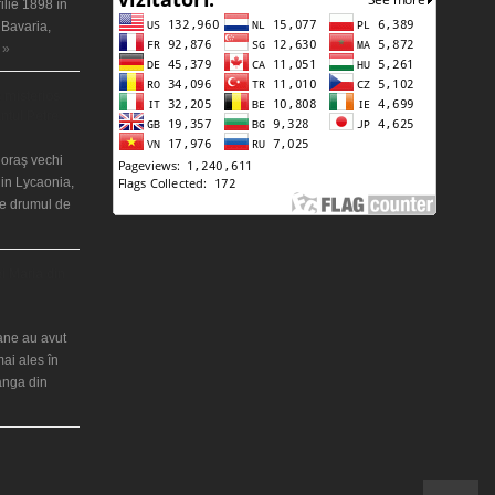
ilie 1898 în
 Bavaria,
 »
 misterios
ântul Petre
 oraş vechi
in Lycaonia,
pe drumul de
ei Maria din
iane au avut
mai ales în
ranga din