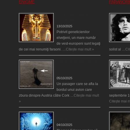
ENIGME
PARANOR
Eşti genetic, legat de
Tutankhamon?
13/10/2025
Potrivit geneticienilor
elveţieni, un mare număr
de vest-europeni sunt legaţi
de cei mai renumiţi faraoni. …
Citește mai mult »
solist al …
Ci
O fiinţă misterioasă plutea
pe nori la 30.000 de
picioare
05/10/2025
Un pasager care se afla la
bordul unui avion care
zbura dinspre Austria către Cork …
Citește mai mult
septembrie 1
»
Citește mai m
Călătorii în lumea de
Dincolo
04/10/2025