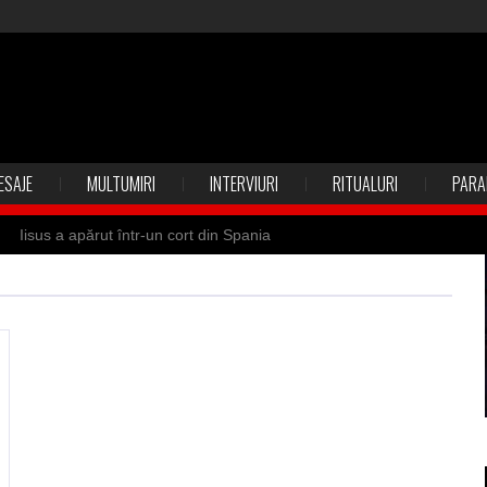
ESAJE
MULTUMIRI
INTERVIURI
RITUALURI
PARA
Iisus a apărut într-un cort din Spania
 Suedia
Vrăjitoare zburătoare în Mexic
ilia)
Uimitoarea viaţă a Teresei Neumann
de sfântul Petre
Vrăjitorul Merlin şi regele Arthur
de magie neagră