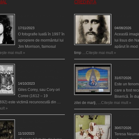
MAL
CREDINȚĂ
Fantoma lui Jim Morrison a
Iisus a apărut î
apărut în cimitir
din Spania
17/11/2023
04/08/2026
O fotografie luată în 1997 în
Această imagi
apropiere de mormântul lui
lui Iisus din N
Jim Morrison, faimosul
apărut în mod 
tește mai mult »
timp …
Citește mai mult »
Spectrul lui Corey din
Madona lacrim
Salem le-a cerut femeilor
Siracusa (Silci
să scrie în cartea diavolului
31/07/2026
14/10/2023
Este un fenom
Giles Corey, sau Cory ori
care a fost re
Coree (1612 – 19
Biserică. În d
692) este victimă recunoscută din …
zilei de marţi, …
Citește mai mult »
ult »
Uimitoarea via
Cele mai bântuite cinci
Neumann
case din lume
30/07/2026
11/10/2023
Teresa Neuma