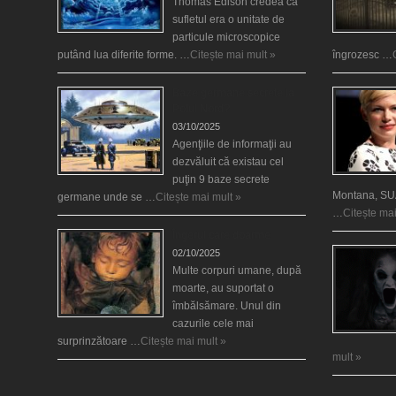
Thomas Edison credea că
sufletul era o unitate de
particule microscopice
putând lua diferite forme. …
Citește mai mult »
îngrozesc …
Baze germane secrete la
Polul Nord?
03/10/2025
Agenţiile de informaţii au
dezvăluit că existau cel
puţin 9 baze secrete
Montana, SUA
germane unde se …
Citește mai mult »
…
Citește mai
Îngerul care doarme
02/10/2025
Multe corpuri umane, după
moarte, au suportat o
îmbălsămare. Unul din
cazurile cele mai
surprinzătoare …
Citește mai mult »
mult »