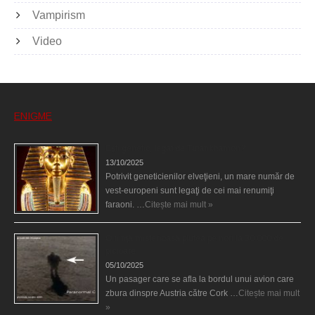
Vampirism
Video
ENIGME
Eşti genetic, legat de Tutankhamon?
13/10/2025
Potrivit geneticienilor elveţieni, un mare număr de
vest-europeni sunt legaţi de cei mai renumiţi
faraoni. …
Citește mai mult »
O fiinţă misterioasă plutea pe nori la 30.000 de
picioare
05/10/2025
Un pasager care se afla la bordul unui avion care
zbura dinspre Austria către Cork …
Citește mai mult
»