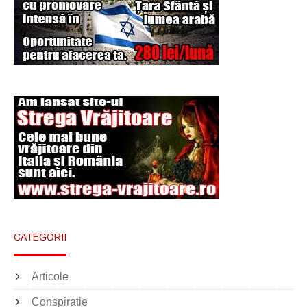
Şi-a vândut soţia
pentru un ritual de
magie neagră
CATEGORII
Articole
Conspiratie