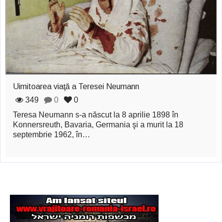
zburătoare în Mexic
Magia în Thailanda
Madona lacrimilor
din Siracusa
(Silcilia)
Uimitoarea viaţă a Teresei Neumann
Uimitoarea viaţă a
349
0
0
Teresa Neumann s-a născut la 8 aprilie 1898 în
Teresei Neumann
Konnersreuth, Bavaria, Germania şi a murit la 18
septembrie 1962, în…
Derba, un oraş
misterios vizitat şi
de sfântul Petre
Vrăjitorul Merlin şi
regele Arthur