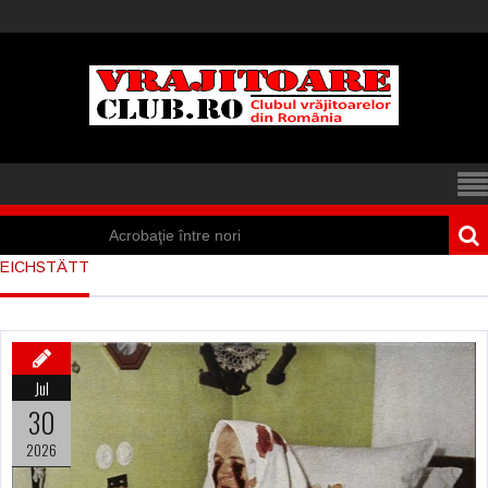
Acrobaţie între nori
EICHSTÄTT
Iisus a apărut într-
un cort din Spania
Marea vânătoare
Jul
de vrăjitoare din
30
Suedia
2026
Vrăjitoare