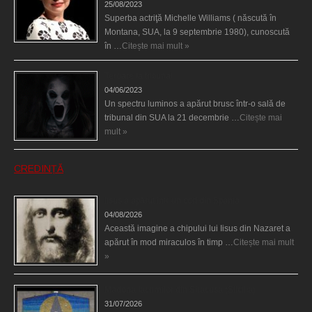
25/08/2023
Superba actriţă Michelle Williams ( născută în
Montana, SUA, la 9 septembrie 1980), cunoscută
în …
Citește mai mult »
Teroare la tribunal
04/06/2023
Un spectru luminos a apărut brusc într-o sală de
tribunal din SUA la 21 decembrie …
Citește mai
mult »
CREDINȚĂ
Iisus a apărut într-un cort din Spania
04/08/2026
Această imagine a chipului lui Iisus din Nazaret a
apărut în mod miraculos în timp …
Citește mai mult
»
Madona lacrimilor din Siracusa (Silcilia)
31/07/2026