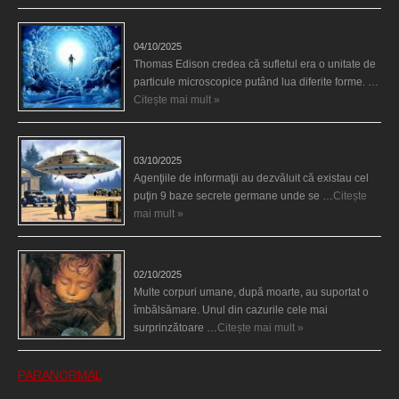
Călătorii în lumea de Dincolo
04/10/2025
Thomas Edison credea că sufletul era o unitate de
particule microscopice putând lua diferite forme. …
Citește mai mult »
Baze germane secrete la Polul Nord?
03/10/2025
Agenţiile de informaţii au dezvăluit că existau cel
puţin 9 baze secrete germane unde se …
Citește
mai mult »
Îngerul care doarme
02/10/2025
Multe corpuri umane, după moarte, au suportat o
îmbălsămare. Unul din cazurile cele mai
surprinzătoare …
Citește mai mult »
PARANORMAL