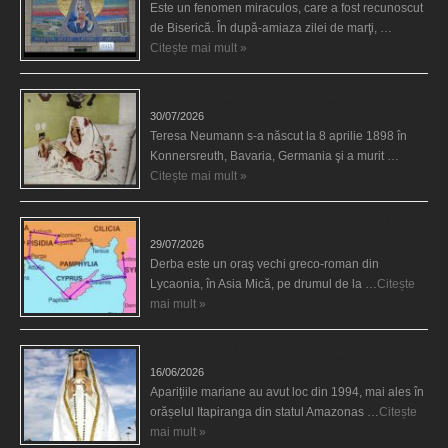
Este un fenomen miraculos, care a fost recunoscut
de Biserică. În după-amiaza zilei de marţi, …
Citește mai mult »
Uimitoarea viaţă a Teresei Neumann
30/07/2026
Teresa Neumann s-a născut la 8 aprilie 1898 în
Konnersreuth, Bavaria, Germania şi a murit …
Citește mai mult »
Derba, un oraş misterios vizitat şi de sfântul Petre
29/07/2026
Derba este un oraş vechi greco-roman din
Lycaonia, în Asia Mică, pe drumul de la …
Citește
mai mult »
Aparițiile Sfintei Maria din Itapiranga
16/06/2026
Aparițiile mariane au avut loc din 1994, mai ales în
orășelul Itapiranga din statul Amazonas …
Citește
mai mult »