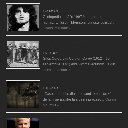
Fantoma lui Jim Morrison a apărut în cimitir
17/11/2023
O fotografie luată în 1997 în apropiere de
mormântul lui Jim Morrison, faimosul solist al …
Citește mai mult »
Spectrul lui Corey din Salem le-a cerut femeilor să
scrie în cartea diavolului
14/10/2023
Giles Corey, sau Cory ori Coree (1612 – 19
septembrie 1692) este victimă recunoscută din …
Citește mai mult »
Cele mai bântuite cinci case din lume
11/10/2023
Casele bântuite din lume sunt extrem de vânate
de fanii senzaţiilor tari, deşi îngrozesc …
Citește
mai mult »
Actriţa Michelle Williams urmărită de fantoma lui
Heath Ledger