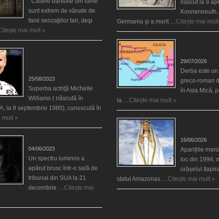
Casele bântuite din lume
născut la 8 apr
sunt extrem de vânate de
Konnersreuth,
fanii senzaţiilor tari, deşi
Germania şi a murit …
Citește mai mult
Citește mai mult »
Derba, un oraş
Actriţa Michelle Williams
vizitat şi de sf
urmărită de fantoma lui
29/07/2026
Heath Ledger
Derba este un
25/08/2023
greco-roman d
Superba actriţă Michelle
în Asia Mică, 
Williams ( născută în
la …
Citește mai mult »
, la 9 septembrie 1980), cunoscută în
 mult »
Aparițiile Sfint
Itapiranga
Teroare la tribunal
16/06/2026
04/06/2023
Aparițiile mar
Un spectru luminos a
loc din 1994, 
apărut brusc într-o sală de
orășelul Itapi
tribunal din SUA la 21
statul Amazonas …
Citește mai mult »
decembrie …
Citește mai