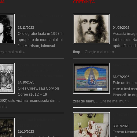
MAL
CREDINȚĂ
Fantoma lui Jim Morrison a
Iisus a apărut î
apărut în cimitir
din Spania
17/11/2023
04/08/2026
O fotografie luată în 1997 în
Această imagi
apropiere de mormântul lui
lui Iisus din N
Jim Morrison, faimosul
apărut în mod 
tește mai mult »
timp …
Citește mai mult »
Spectrul lui Corey din
Madona lacrim
Salem le-a cerut femeilor
Siracusa (Silci
să scrie în cartea diavolului
31/07/2026
14/10/2023
Este un fenom
Giles Corey, sau Cory ori
care a fost re
Coree (1612 – 19
Biserică. În d
692) este victimă recunoscută din …
zilei de marţi, …
Citește mai mult »
ult »
Uimitoarea via
Cele mai bântuite cinci
Neumann
case din lume
30/07/2026
11/10/2023
Teresa Neuma