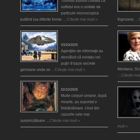
Thomas Edison credea că
sufletul era o unitate de
particule microscopice
putând lua diferite forme. …
Citește mai mult »
îngrozesc …
Baze germane secrete la
Polul Nord?
03/10/2025
Agenţiile de informaţii au
dezvăluit că existau cel
puţin 9 baze secrete
Montana, SUA
germane unde se …
Citește mai mult »
…
Citește mai
Îngerul care doarme
02/10/2025
Multe corpuri umane, după
moarte, au suportat o
îmbălsămare. Unul din
cazurile cele mai
surprinzătoare …
Citește mai mult »
mult »