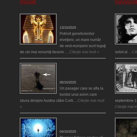
ENIGME
PARANOR
Eşti genetic, legat de
Tutankhamon?
13/10/2025
Potrivit geneticienilor
elveţieni, un mare număr
de vest-europeni sunt legaţi
de cei mai renumiţi faraoni. …
Citește mai mult »
solist al …
Ci
O fiinţă misterioasă plutea
pe nori la 30.000 de
picioare
05/10/2025
Un pasager care se afla la
bordul unui avion care
zbura dinspre Austria către Cork …
Citește mai mult
septembrie 1
»
Citește mai m
Călătorii în lumea de
Dincolo
04/10/2025