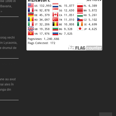
ilie 1898 în
 Bavaria,
 »
 misterios
ântul Petre
 oraş vechi
in Lycaonia,
pe drumul de
ei Maria din
iane au avut
mai ales în
ranga din