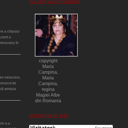
GALERIA VRĂJITOARELOR
ntr-un cort
ne a chipului
azaret a
miraculos în
copyright
ilor din
lia)
Maria
Campina,
en miraculos,
Maria
cunoscut de
Campina,
upă-amiaza
regina
Magiei Albe
din Romania
ţă a Teresei
VIZITATORI PE SITE
nn s-a