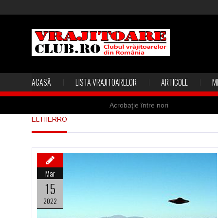
ACASĂ
LISTA VRAJITOARELOR
ARTICOLE
M
Acrobaţie între nori
EL HIERRO
Marea vânătoare de vrăjitoare din
Madona lacrimilor din Siracusa (Silc
Derba, un oraş misterios vizitat şi 
Mar
Şi-a vândut soţia pentru un ritual 
15
2022