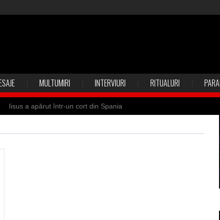
ESAJE
MULTUMIRI
INTERVIURI
RITUALURI
PARA
Iisus a apărut într-un cort din Spania
 Suedia
Vrăjitoare zburătoare în Mexic
ilia)
Uimitoarea viaţă a Teresei Neumann
de sfântul Petre
Vrăjitorul Merlin şi regele Arthur
de magie neagră