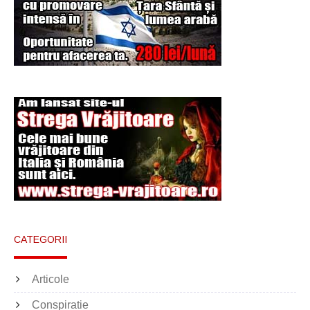
Şi-a vândut soţia
pentru un ritual de
magie neagră
CATEGORII
Articole
Conspiratie