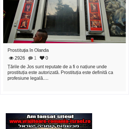
zburătoare în Mexic
Magia în Thailanda
Madona lacrimilor
din Siracusa
(Silcilia)
Prostituția în Olanda
Uimitoarea viaţă a
2926
1
0
Țările de Jos sunt reputate de a fi o națiune unde
Teresei Neumann
prostituția este autorizată. Prostituția este definită ca
profesiune legală.…
Derba, un oraş
misterios vizitat şi
de sfântul Petre
Vrăjitorul Merlin şi
regele Arthur