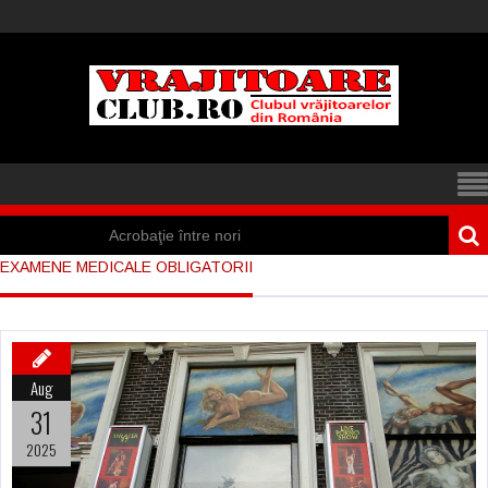
Acrobaţie între nori
EXAMENE MEDICALE OBLIGATORII
Iisus a apărut într-
un cort din Spania
Marea vânătoare
Aug
de vrăjitoare din
31
Suedia
2025
Vrăjitoare