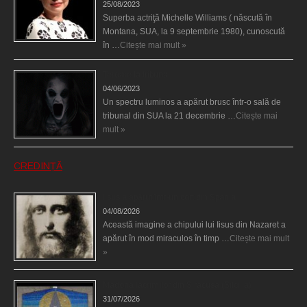
25/08/2023
Superba actriţă Michelle Williams ( născută în
Montana, SUA, la 9 septembrie 1980), cunoscută
în …
Citește mai mult »
Teroare la tribunal
04/06/2023
Un spectru luminos a apărut brusc într-o sală de
tribunal din SUA la 21 decembrie …
Citește mai
mult »
CREDINȚĂ
Iisus a apărut într-un cort din Spania
04/08/2026
Această imagine a chipului lui Iisus din Nazaret a
apărut în mod miraculos în timp …
Citește mai mult
»
Madona lacrimilor din Siracusa (Silcilia)
31/07/2026