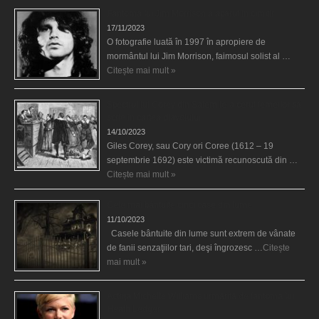
Fantoma lui Jim Morrison a apărut în cimitir
17/11/2023
O fotografie luată în 1997 în apropiere de
mormântul lui Jim Morrison, faimosul solist al …
Citește mai mult »
Spectrul lui Corey din Salem le-a cerut femeilor să
scrie în cartea diavolului
14/10/2023
Giles Corey, sau Cory ori Coree (1612 – 19
septembrie 1692) este victimă recunoscută din …
Citește mai mult »
Cele mai bântuite cinci case din lume
11/10/2023
Casele bântuite din lume sunt extrem de vânate
de fanii senzaţiilor tari, deşi îngrozesc …
Citește
mai mult »
Actriţa Michelle Williams urmărită de fantoma lui
Heath Ledger