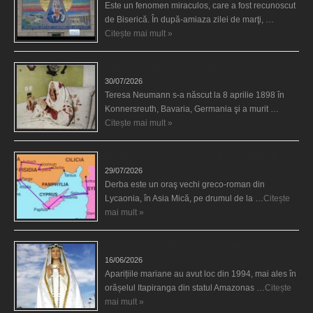
Este un fenomen miraculos, care a fost recunoscut
de Biserică. În după-amiaza zilei de marţi, …
Citește mai mult »
Uimitoarea viaţă a Teresei Neumann
30/07/2026
Teresa Neumann s-a născut la 8 aprilie 1898 în
Konnersreuth, Bavaria, Germania şi a murit …
Citește mai mult »
Derba, un oraş misterios vizitat şi de sfântul Petre
29/07/2026
Derba este un oraş vechi greco-roman din
Lycaonia, în Asia Mică, pe drumul de la …
Citește
mai mult »
Aparițiile Sfintei Maria din Itapiranga
16/06/2026
Aparițiile mariane au avut loc din 1994, mai ales în
orășelul Itapiranga din statul Amazonas …
Citește
mai mult »