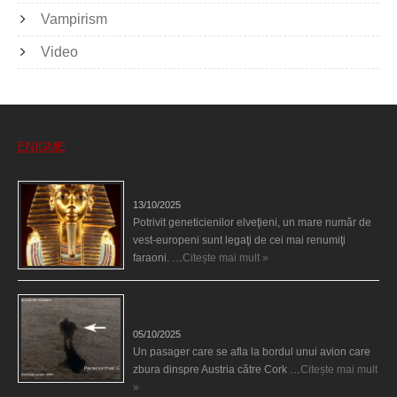
Vampirism
Video
ENIGME
Eşti genetic, legat de Tutankhamon?
13/10/2025
Potrivit geneticienilor elveţieni, un mare număr de
vest-europeni sunt legaţi de cei mai renumiţi
faraoni. …
Citește mai mult »
O fiinţă misterioasă plutea pe nori la 30.000 de
picioare
05/10/2025
Un pasager care se afla la bordul unui avion care
zbura dinspre Austria către Cork …
Citește mai mult
»