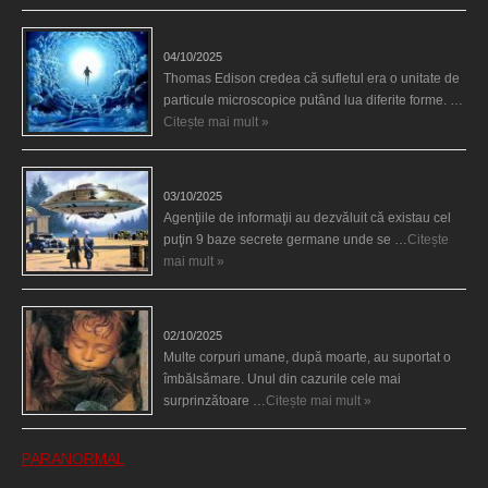
Călătorii în lumea de Dincolo
04/10/2025
Thomas Edison credea că sufletul era o unitate de
particule microscopice putând lua diferite forme. …
Citește mai mult »
Baze germane secrete la Polul Nord?
03/10/2025
Agenţiile de informaţii au dezvăluit că existau cel
puţin 9 baze secrete germane unde se …
Citește
mai mult »
Îngerul care doarme
02/10/2025
Multe corpuri umane, după moarte, au suportat o
îmbălsămare. Unul din cazurile cele mai
surprinzătoare …
Citește mai mult »
PARANORMAL