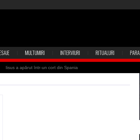
ESAJE
MULTUMIRI
INTERVIURI
RITUALURI
PARA
Iisus a apărut într-un cort din Spania
 Suedia
Vrăjitoare zburătoare în Mexic
ilia)
Uimitoarea viaţă a Teresei Neumann
de sfântul Petre
Vrăjitorul Merlin şi regele Arthur
de magie neagră