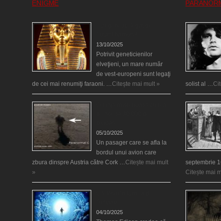
ENIGME
PARANOR
Eşti genetic, legat de
Tutankhamon?
13/10/2025
Potrivit geneticienilor
elveţieni, un mare număr
de vest-europeni sunt legaţi
de cei mai renumiţi faraoni. …
Citește mai mult »
solist al …
Ci
O fiinţă misterioasă plutea
pe nori la 30.000 de
picioare
05/10/2025
Un pasager care se afla la
bordul unui avion care
zbura dinspre Austria către Cork …
Citește mai mult
septembrie 1
»
Citește mai m
Călătorii în lumea de
Dincolo
04/10/2025