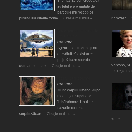
Thomas Edison credea că
sufletul era o unitate de
particule microscopice
putând lua diferite forme. …
Citește mai mult »
îngrozesc …
Baze germane secrete la
Polul Nord?
03/10/2025
Agenţiile de informaţii au
dezvăluit că existau cel
puţin 9 baze secrete
Montana, SUA
germane unde se …
Citește mai mult »
…
Citește mai
Îngerul care doarme
02/10/2025
Multe corpuri umane, după
moarte, au suportat o
îmbălsămare. Unul din
cazurile cele mai
surprinzătoare …
Citește mai mult »
mult »