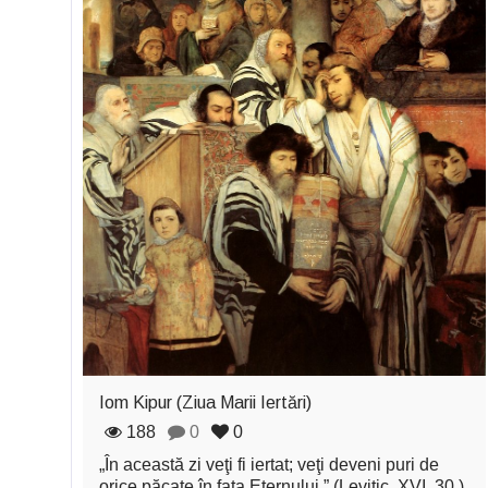
Iom Kipur (Ziua Marii Iertări)
188
0
0
„În această zi veţi fi iertat; veţi deveni puri de
orice păcate în faţa Eternului.” (Levitic, XVI, 30.)