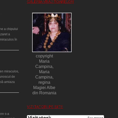
GALERIA VRĂJITOARELOR
ntr-un cort
ne a chipului
azaret a
miraculos în
copyright
ilor din
lia)
Maria
Campina,
en miraculos,
Maria
cunoscut de
Campina,
upă-amiaza
regina
Magiei Albe
din Romania
ţă a Teresei
VIZITATORI PE SITE
nn s-a