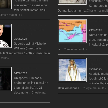
Casele bântuite din lume
născut la 8 apr
sunt extrem de vânate de
Konnersreuth,
fanii senzaţiilor tari, deşi
Germania şi a murit …
Citește mai mult
Citește mai mult »
Derba, un oraş
Actriţa Michelle Williams
vizitat şi de sf
urmărită de fantoma lui
29/07/2026
Heath Ledger
Derba este un
25/08/2023
greco-roman d
Superba actriţă Michelle
în Asia Mică, 
Williams ( născută în
la …
Citește mai mult »
, la 9 septembrie 1980), cunoscută în
 mult »
Aparițiile Sfint
Itapiranga
Teroare la tribunal
16/06/2026
04/06/2023
Aparițiile mar
Un spectru luminos a
loc din 1994, 
apărut brusc într-o sală de
orășelul Itapi
tribunal din SUA la 21
statul Amazonas …
Citește mai mult »
decembrie …
Citește mai