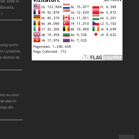
ilie 1898 în
 Bavaria,
 »
 misterios
ântul Petre
 oraş vechi
in Lycaonia,
pe drumul de
ei Maria din
iane au avut
mai ales în
ranga din