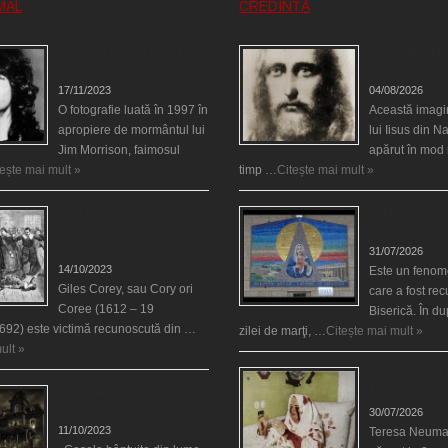
MAL
CREDINȚĂ
Fantoma lui Jim Morrison a
Iisus a apărut î
apărut în cimitir
din Spania
17/11/2023
04/08/2026
O fotografie luată în 1997 în
Această imagi
apropiere de mormântul lui
lui Iisus din N
Jim Morrison, faimosul
apărut în mod 
tește mai mult »
timp …
Citește mai mult »
Spectrul lui Corey din
Madona lacrim
Salem le-a cerut femeilor
Siracusa (Silci
să scrie în cartea diavolului
31/07/2026
14/10/2023
Este un fenom
Giles Corey, sau Cory ori
care a fost re
Coree (1612 – 19
Biserică. În d
692) este victimă recunoscută din …
zilei de marţi, …
Citește mai mult »
ult »
Uimitoarea via
Cele mai bântuite cinci
Neumann
case din lume
30/07/2026
11/10/2023
Teresa Neuma