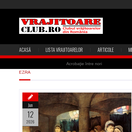
ACASĂ
LISTA VRAJITOARELOR
ARTICOLE
M
Acrobaţie între nori
EZRA
Marea vânătoare de vrăjitoare din
Madona lacrimilor din Siracusa (Silc
Derba, un oraş misterios vizitat şi 
Jun
Şi-a vândut soţia pentru un ritual 
12
2026