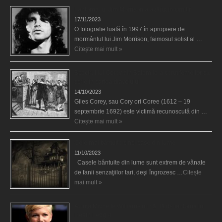
Fantoma lui Jim Morrison a apărut în cimitir
17/11/2023
O fotografie luată în 1997 în apropiere de
mormântul lui Jim Morrison, faimosul solist al …
Citește mai mult »
Spectrul lui Corey din Salem le-a cerut femeilor să
scrie în cartea diavolului
14/10/2023
Giles Corey, sau Cory ori Coree (1612 – 19
septembrie 1692) este victimă recunoscută din …
Citește mai mult »
Cele mai bântuite cinci case din lume
11/10/2023
Casele bântuite din lume sunt extrem de vânate
de fanii senzaţiilor tari, deşi îngrozesc …
Citește
mai mult »
Actriţa Michelle Williams urmărită de fantoma lui
Heath Ledger