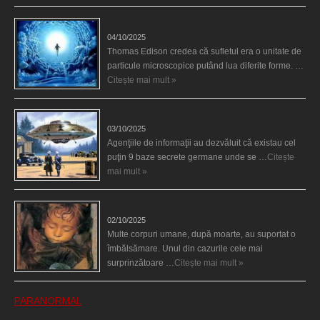
Călătorii în lumea de Dincolo
04/10/2025
Thomas Edison credea că sufletul era o unitate de
particule microscopice putând lua diferite forme. …
Citește mai mult »
Baze germane secrete la Polul Nord?
03/10/2025
Agenţiile de informaţii au dezvăluit că existau cel
puţin 9 baze secrete germane unde se …
Citește
mai mult »
Îngerul care doarme
02/10/2025
Multe corpuri umane, după moarte, au suportat o
îmbălsămare. Unul din cazurile cele mai
surprinzătoare …
Citește mai mult »
PARANORMAL