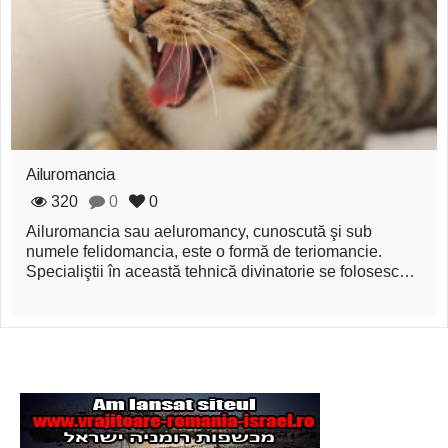
zburătoare în Mexic
Magia în Thailanda
Madona lacrimilor
din Siracusa
(Silcilia)
Ailuromancia
Uimitoarea viaţă a
320
0
0
Ailuromancia sau aeluromancy, cunoscută şi sub
Teresei Neumann
numele felidomancia, este o formă de teriomancie.
Specialiştii în această tehnică divinatorie se folosesc…
Derba, un oraş
misterios vizitat şi
de sfântul Petre
Vrăjitorul Merlin şi
regele Arthur