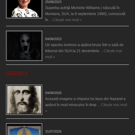
25/08/2023
Superba actriţă Michelle Williams ( născută în
Montana, SUA, la 9 septembrie 1980), cunoscută
în …
Citește mai mult »
Teroare la tribunal
04/06/2023
Un spectru luminos a apărut brusc într-o sală de
tribunal din SUA la 21 decembrie …
Citește mai
mult »
CREDINȚĂ
Iisus a apărut într-un cort din Spania
04/08/2026
Această imagine a chipului lui Iisus din Nazaret a
apărut în mod miraculos în timp …
Citește mai mult
»
Madona lacrimilor din Siracusa (Silcilia)
31/07/2026