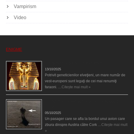
Vampirism
Video
ENIGME
Eşti genetic, legat de Tutankhamon?
13/10/2025
Potrivit geneticienilor elveţieni, un mare număr de
vest-europeni sunt legaţi de cei mai renumiţi
faraoni. …
Citește mai mult »
O fiinţă misterioasă plutea pe nori la 30.000 de
picioare
05/10/2025
Un pasager care se afla la bordul unui avion care
zbura dinspre Austria către Cork …
Citește mai mult
»