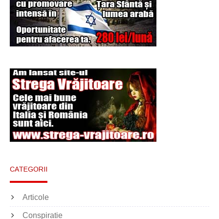
Şi-a vândut soţia
pentru un ritual de
magie neagră
CATEGORII
Articole
Conspiratie