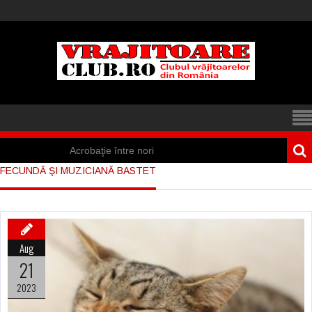
Acrobaţie între nori
FECUNDĂ ŞI MUZICIANĂ BASTET
Iisus a apărut într-
un cort din Spania
Marea vânătoare
Aug
de vrăjitoare din
21
Suedia
2023
Vrăjitoare