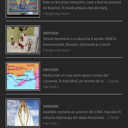
Este un fenomen miraculos, care a fost recunoscut
de Biserică. În după-amiaza zilei de marţi, …
Citește mai mult »
Uimitoarea viaţă a Teresei Neumann
30/07/2026
Teresa Neumann s-a născut la 8 aprilie 1898 în
Konnersreuth, Bavaria, Germania şi a murit …
Citește mai mult »
Derba, un oraş misterios vizitat şi de sfântul Petre
29/07/2026
Derba este un oraş vechi greco-roman din
Lycaonia, în Asia Mică, pe drumul de la …
Citește
mai mult »
Aparițiile Sfintei Maria din Itapiranga
16/06/2026
Aparițiile mariane au avut loc din 1994, mai ales în
orășelul Itapiranga din statul Amazonas …
Citește
mai mult »