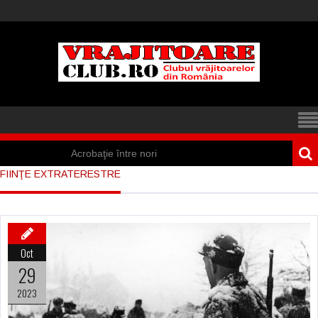
Acrobaţie între nori
FIINŢE EXTRATERESTRE
Iisus a apărut într-
un cort din Spania
Marea vânătoare
Oct
de vrăjitoare din
29
Suedia
2023
Vrăjitoare