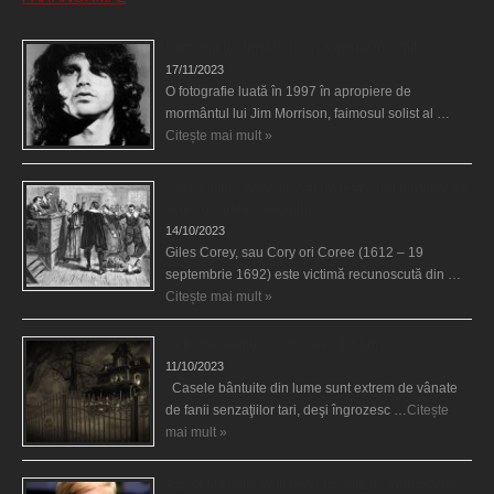
Fantoma lui Jim Morrison a apărut în cimitir
17/11/2023
O fotografie luată în 1997 în apropiere de
mormântul lui Jim Morrison, faimosul solist al …
Citește mai mult »
Spectrul lui Corey din Salem le-a cerut femeilor să
scrie în cartea diavolului
14/10/2023
Giles Corey, sau Cory ori Coree (1612 – 19
septembrie 1692) este victimă recunoscută din …
Citește mai mult »
Cele mai bântuite cinci case din lume
11/10/2023
Casele bântuite din lume sunt extrem de vânate
de fanii senzaţiilor tari, deşi îngrozesc …
Citește
mai mult »
Actriţa Michelle Williams urmărită de fantoma lui