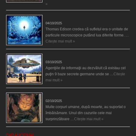
»
Călătorii în lumea de Dincolo
04/10/2025
Thomas Edison credea că sufletul era o unitate de
particule microscopice putând lua diferite forme. …
Citește mai mult »
Baze germane secrete la Polul Nord?
03/10/2025
Agenţiile de informaţii au dezvăluit că existau cel
puţin 9 baze secrete germane unde se …
Citește
mai mult »
Îngerul care doarme
02/10/2025
Multe corpuri umane, după moarte, au suportat o
îmbălsămare. Unul din cazurile cele mai
surprinzătoare …
Citește mai mult »
PARANORMAL