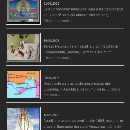
31/07/2026
Este un fenomen miraculos, care a fost recunoscut
de Biserică. În după-amiaza zilei de marţi, …
Citește mai mult »
Uimitoarea viaţă a Teresei Neumann
30/07/2026
Teresa Neumann s-a născut la 8 aprilie 1898 în
Konnersreuth, Bavaria, Germania şi a murit …
Citește mai mult »
Derba, un oraş misterios vizitat şi de sfântul Petre
29/07/2026
Derba este un oraş vechi greco-roman din
Lycaonia, în Asia Mică, pe drumul de la …
Citește
mai mult »
Aparițiile Sfintei Maria din Itapiranga
16/06/2026
Aparițiile mariane au avut loc din 1994, mai ales în
orășelul Itapiranga din statul Amazonas …
Citește