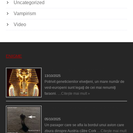
Uncategorized
Vampirism
Video
ENIGME
Eşti genetic, legat de Tutankhamon?
13/10/2025
Potrivit geneticienilor elveţieni, un mare număr de
vest-europeni sunt legaţi de cei mai renumiţi
faraoni. …
Citește mai mult »
O fiinţă misterioasă plutea pe nori la 30.000 de
picioare
05/10/2025
Un pasager care se afla la bordul unui avion care
zbura dinspre Austria către Cork …
Citește mai mult