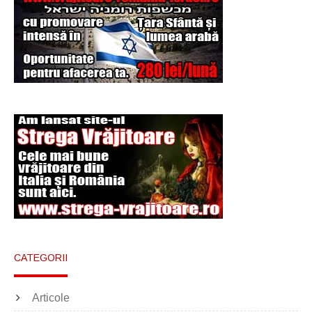
Şi-a vândut soţia
pentru un ritual de
magie neagră
CATEGORII
Articole