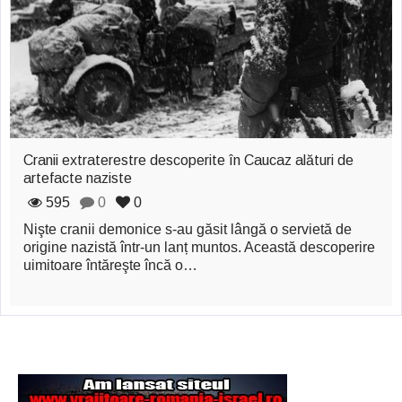
zburătoare în Mexic
Magia în Thailanda
Madona lacrimilor
din Siracusa
(Silcilia)
Cranii extraterestre descoperite în Caucaz alături de
artefacte naziste
Uimitoarea viaţă a
595
0
0
Teresei Neumann
Nişte cranii demonice s-au găsit lângă o servietă de
Derba, un oraş
origine nazistă într-un lanț muntos. Această descoperire
uimitoare întăreşte încă o…
misterios vizitat şi
de sfântul Petre
Vrăjitorul Merlin şi
regele Arthur