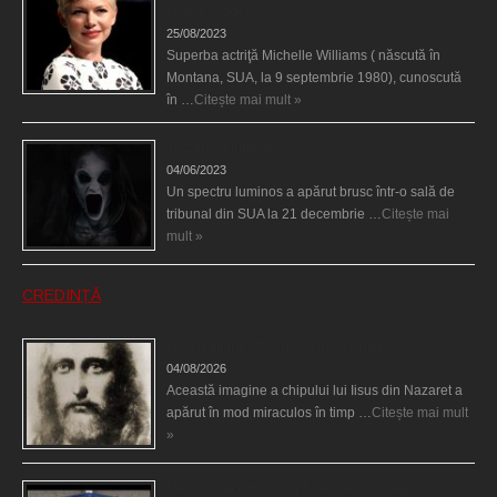
Heath Ledger
25/08/2023
Superba actriţă Michelle Williams ( născută în
Montana, SUA, la 9 septembrie 1980), cunoscută
în …
Citește mai mult »
Teroare la tribunal
04/06/2023
Un spectru luminos a apărut brusc într-o sală de
tribunal din SUA la 21 decembrie …
Citește mai
mult »
CREDINȚĂ
Iisus a apărut într-un cort din Spania
04/08/2026
Această imagine a chipului lui Iisus din Nazaret a
apărut în mod miraculos în timp …
Citește mai mult
»
Madona lacrimilor din Siracusa (Silcilia)