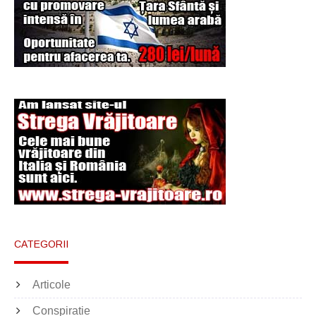
Şi-a vândut soţia
pentru un ritual de
magie neagră
CATEGORII
Articole
Conspiratie