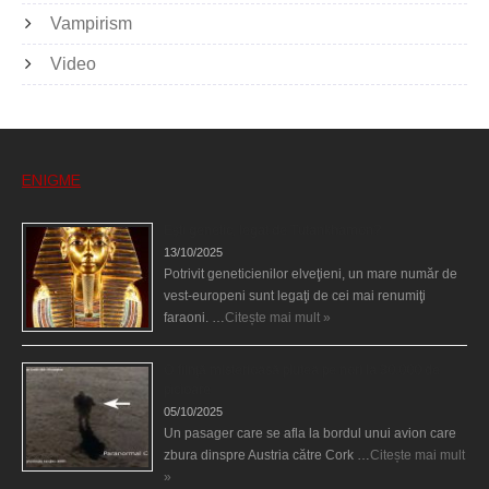
Vampirism
Video
ENIGME
Eşti genetic, legat de Tutankhamon?
13/10/2025
Potrivit geneticienilor elveţieni, un mare număr de
vest-europeni sunt legaţi de cei mai renumiţi
faraoni. …
Citește mai mult »
O fiinţă misterioasă plutea pe nori la 30.000 de
picioare
05/10/2025
Un pasager care se afla la bordul unui avion care
zbura dinspre Austria către Cork …
Citește mai mult
»