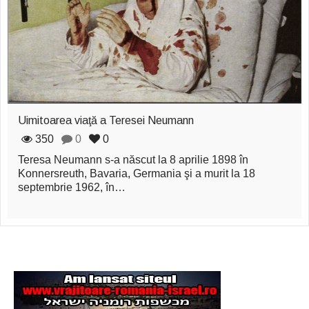
zburătoare în Mexic
Magia în Thailanda
Madona lacrimilor
din Siracusa
(Silcilia)
Uimitoarea viaţă a Teresei Neumann
Uimitoarea viaţă a
350
0
0
Teresa Neumann s-a născut la 8 aprilie 1898 în
Teresei Neumann
Konnersreuth, Bavaria, Germania şi a murit la 18
septembrie 1962, în…
Derba, un oraş
misterios vizitat şi
de sfântul Petre
Vrăjitorul Merlin şi
regele Arthur