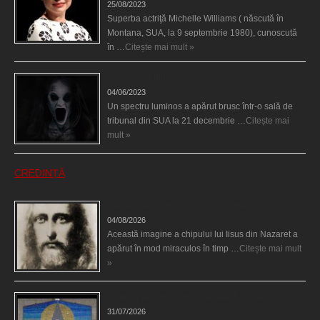
25/08/2023
Superba actriţă Michelle Williams ( născută în
Montana, SUA, la 9 septembrie 1980), cunoscută
în …
Citește mai mult »
Teroare la tribunal
04/06/2023
Un spectru luminos a apărut brusc într-o sală de
tribunal din SUA la 21 decembrie …
Citește mai
mult »
CREDINȚĂ
Iisus a apărut într-un cort din Spania
04/08/2026
Această imagine a chipului lui Iisus din Nazaret a
apărut în mod miraculos în timp …
Citește mai mult
»
Madona lacrimilor din Siracusa (Silcilia)
31/07/2026