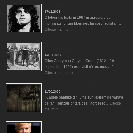
Fantoma lui Jim Morrison a apărut în cimitir
17/11/2023
O fotografie luată în 1997 în apropiere de
mormântul lui Jim Morrison, faimosul solist al …
Citește mai mult »
Spectrul lui Corey din Salem le-a cerut femeilor să
scrie în cartea diavolului
14/10/2023
Giles Corey, sau Cory ori Coree (1612 – 19
septembrie 1692) este victimă recunoscută din …
Citește mai mult »
Cele mai bântuite cinci case din lume
11/10/2023
Casele bântuite din lume sunt extrem de vânate
de fanii senzaţiilor tari, deşi îngrozesc …
Citește
mai mult »
Actriţa Michelle Williams urmărită de fantoma lui
Heath Ledger