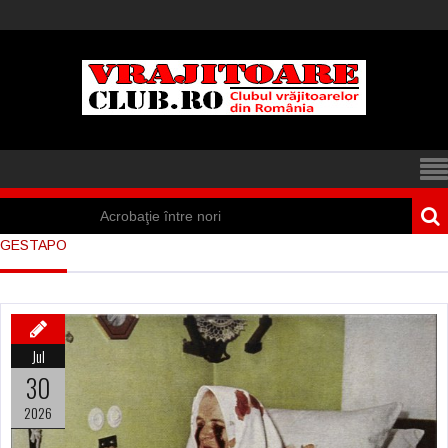
Acrobaţie între nori
GESTAPO
Iisus a apărut într-
un cort din Spania
Marea vânătoare
Jul
de vrăjitoare din
30
Suedia
2026
Vrăjitoare