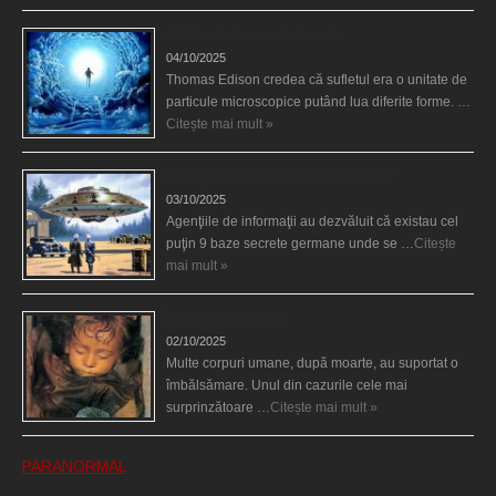
Călătorii în lumea de Dincolo
04/10/2025
Thomas Edison credea că sufletul era o unitate de
particule microscopice putând lua diferite forme. …
Citește mai mult »
Baze germane secrete la Polul Nord?
03/10/2025
Agenţiile de informaţii au dezvăluit că existau cel
puţin 9 baze secrete germane unde se …
Citește
mai mult »
Îngerul care doarme
02/10/2025
Multe corpuri umane, după moarte, au suportat o
îmbălsămare. Unul din cazurile cele mai
surprinzătoare …
Citește mai mult »
PARANORMAL