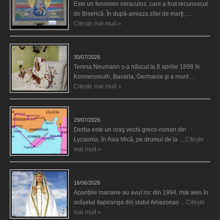
Este un fenomen miraculos, care a fost recunoscut
de Biserică. În după-amiaza zilei de marţi, …
Citește mai mult »
Uimitoarea viaţă a Teresei Neumann
30/07/2026
Teresa Neumann s-a născut la 8 aprilie 1898 în
Konnersreuth, Bavaria, Germania şi a murit …
Citește mai mult »
Derba, un oraş misterios vizitat şi de sfântul Petre
29/07/2026
Derba este un oraş vechi greco-roman din
Lycaonia, în Asia Mică, pe drumul de la …
Citește
mai mult »
Aparițiile Sfintei Maria din Itapiranga
16/06/2026
Aparițiile mariane au avut loc din 1994, mai ales în
orășelul Itapiranga din statul Amazonas …
Citește
mai mult »