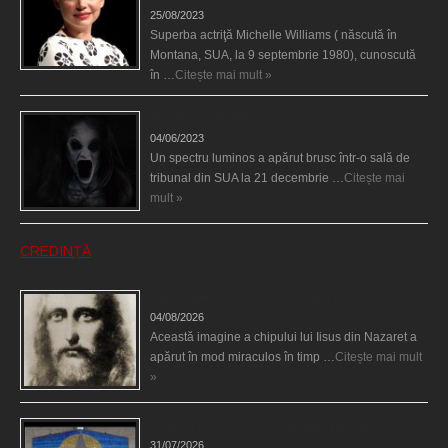
25/08/2023
Superba actriţă Michelle Williams ( născută în
Montana, SUA, la 9 septembrie 1980), cunoscută
în …
Citește mai mult »
Teroare la tribunal
04/06/2023
Un spectru luminos a apărut brusc într-o sală de
tribunal din SUA la 21 decembrie …
Citește mai
mult »
CREDINȚĂ
Iisus a apărut într-un cort din Spania
04/08/2026
Această imagine a chipului lui Iisus din Nazaret a
apărut în mod miraculos în timp …
Citește mai mult
»
Madona lacrimilor din Siracusa (Silcilia)
31/07/2026