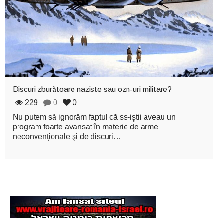
zburătoare în Mexic
Magia în Thailanda
Madona lacrimilor
din Siracusa
(Silcilia)
Discuri zburătoare naziste sau ozn-uri militare?
Uimitoarea viaţă a
229
0
0
Teresei Neumann
Nu putem să ignorăm faptul că ss-iştii aveau un
program foarte avansat în materie de arme
Derba, un oraş
neconvenţionale şi de discuri…
misterios vizitat şi
de sfântul Petre
Vrăjitorul Merlin şi
regele Arthur