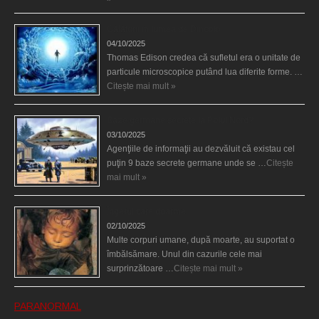
Călătorii în lumea de Dincolo
04/10/2025
Thomas Edison credea că sufletul era o unitate de
particule microscopice putând lua diferite forme. …
Citește mai mult »
Baze germane secrete la Polul Nord?
03/10/2025
Agenţiile de informaţii au dezvăluit că existau cel
puţin 9 baze secrete germane unde se …
Citește
mai mult »
Îngerul care doarme
02/10/2025
Multe corpuri umane, după moarte, au suportat o
îmbălsămare. Unul din cazurile cele mai
surprinzătoare …
Citește mai mult »
PARANORMAL