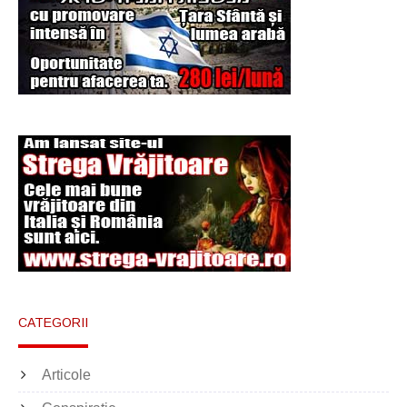
Şi-a vândut soţia
pentru un ritual de
magie neagră
CATEGORII
Articole