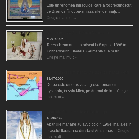
Este un fenomen miraculos, care a fost recunoscut
de Biserică. În după-amiaza zilei de marţi, …
Citește mai mult »
Uimitoarea viaţă a Teresei Neumann
30/07/2026
Teresa Neumann s-a născut la 8 aprilie 1898 în
Konnersreuth, Bavaria, Germania şi a murit …
Citește mai mult »
Derba, un oraş misterios vizitat şi de sfântul Petre
29/07/2026
Derba este un oraş vechi greco-roman din
Lycaonia, în Asia Mică, pe drumul de la …
Citește
mai mult »
Aparițiile Sfintei Maria din Itapiranga
16/06/2026
Aparițiile mariane au avut loc din 1994, mai ales în
orășelul Itapiranga din statul Amazonas …
Citește
mai mult »