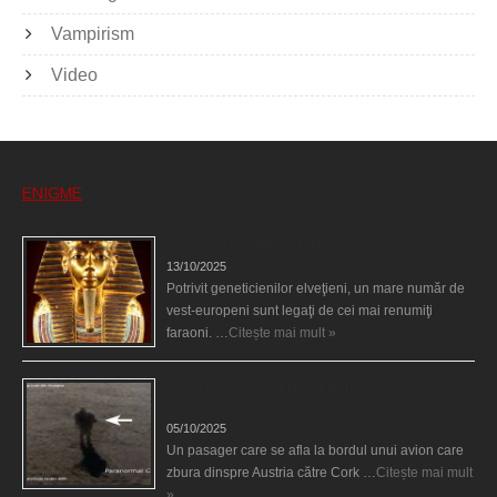
Vampirism
Video
ENIGME
Eşti genetic, legat de Tutankhamon?
13/10/2025
Potrivit geneticienilor elveţieni, un mare număr de
vest-europeni sunt legaţi de cei mai renumiţi
faraoni. …
Citește mai mult »
O fiinţă misterioasă plutea pe nori la 30.000 de
picioare
05/10/2025
Un pasager care se afla la bordul unui avion care
zbura dinspre Austria către Cork …
Citește mai mult
»