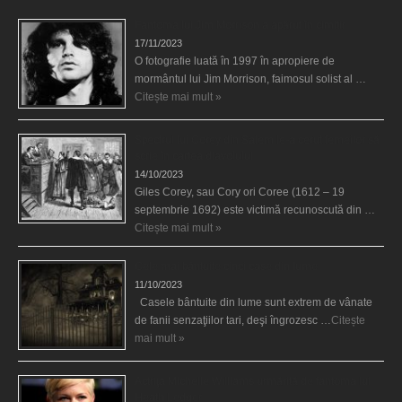
Fantoma lui Jim Morrison a apărut în cimitir
17/11/2023
O fotografie luată în 1997 în apropiere de
mormântul lui Jim Morrison, faimosul solist al …
Citește mai mult »
Spectrul lui Corey din Salem le-a cerut femeilor să
scrie în cartea diavolului
14/10/2023
Giles Corey, sau Cory ori Coree (1612 – 19
septembrie 1692) este victimă recunoscută din …
Citește mai mult »
Cele mai bântuite cinci case din lume
11/10/2023
Casele bântuite din lume sunt extrem de vânate
de fanii senzaţiilor tari, deşi îngrozesc …
Citește
mai mult »
Actriţa Michelle Williams urmărită de fantoma lui
Heath Ledger