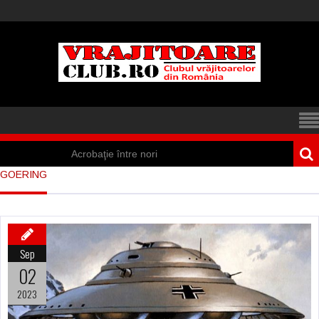
Acrobaţie între nori
GOERING
Iisus a apărut într-
un cort din Spania
Marea vânătoare
Sep
de vrăjitoare din
02
Suedia
2023
Vrăjitoare