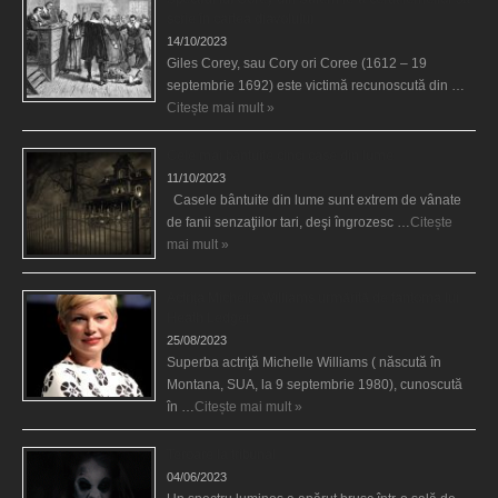
scrie în cartea diavolului
14/10/2023
Giles Corey, sau Cory ori Coree (1612 – 19
septembrie 1692) este victimă recunoscută din …
Citește mai mult »
Cele mai bântuite cinci case din lume
11/10/2023
Casele bântuite din lume sunt extrem de vânate
de fanii senzaţiilor tari, deşi îngrozesc …
Citește
mai mult »
Actriţa Michelle Williams urmărită de fantoma lui
Heath Ledger
25/08/2023
Superba actriţă Michelle Williams ( născută în
Montana, SUA, la 9 septembrie 1980), cunoscută
în …
Citește mai mult »
Teroare la tribunal
04/06/2023