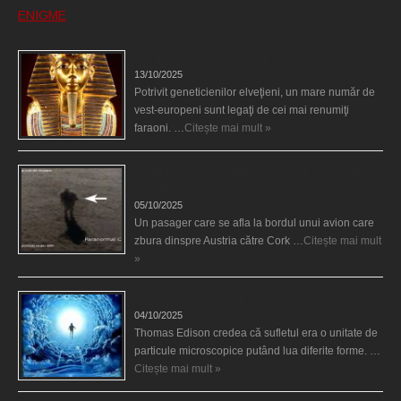
ENIGME
Eşti genetic, legat de Tutankhamon?
13/10/2025
Potrivit geneticienilor elveţieni, un mare număr de
vest-europeni sunt legaţi de cei mai renumiţi
faraoni. …
Citește mai mult »
O fiinţă misterioasă plutea pe nori la 30.000 de
picioare
05/10/2025
Un pasager care se afla la bordul unui avion care
zbura dinspre Austria către Cork …
Citește mai mult
»
Călătorii în lumea de Dincolo
04/10/2025
Thomas Edison credea că sufletul era o unitate de
particule microscopice putând lua diferite forme. …
Citește mai mult »