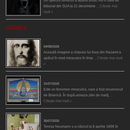
Un spectru luminos a apărut brusc într-o sală de
tribunal din SUA la 21 decembrie …
Citește mai
mult »
CREDINȚĂ
Iisus a apărut într-un cort din Spania
04/08/2026
Această imagine a chipului lui Iisus din Nazaret a
apărut în mod miraculos în timp …
Citește mai mult
»
Madona lacrimilor din Siracusa (Silcilia)
31/07/2026
Este un fenomen miraculos, care a fost recunoscut
de Biserică. În după-amiaza zilei de marţi, …
Citește mai mult »
Uimitoarea viaţă a Teresei Neumann
30/07/2026
Teresa Neumann s-a născut la 8 aprilie 1898 în