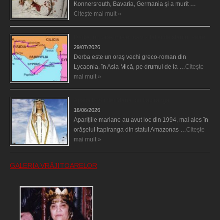
Konnersreuth, Bavaria, Germania şi a murit …
Citește mai mult »
Derba, un oraş misterios vizitat şi de sfântul Petre
29/07/2026
Derba este un oraş vechi greco-roman din
Lycaonia, în Asia Mică, pe drumul de la …
Citește
mai mult »
Aparițiile Sfintei Maria din Itapiranga
16/06/2026
Aparițiile mariane au avut loc din 1994, mai ales în
orășelul Itapiranga din statul Amazonas …
Citește
mai mult »
GALERIA VRĂJITOARELOR