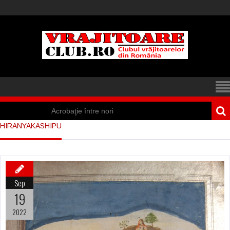
Acrobaţie între nori
HIRANYAKASHIPU
Iisus a apărut într-
un cort din Spania
Marea vânătoare
Sep
de vrăjitoare din
19
Suedia
2022
Vrăjitoare