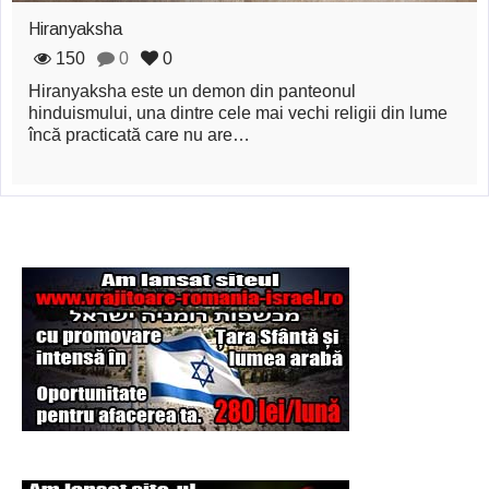
Şi-a vândut soţia
Hiranyaksha
pentru un ritual de
150
0
0
magie neagră
Hiranyaksha este un demon din panteonul
hinduismului, una dintre cele mai vechi religii din lume
încă practicată care nu are…