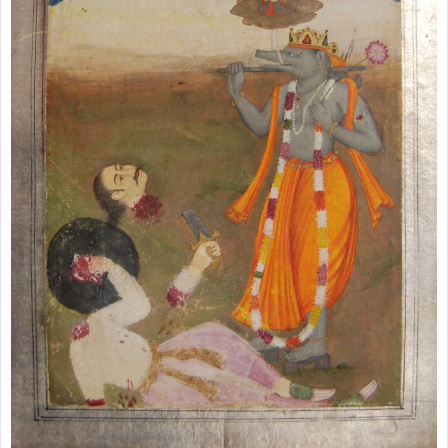
zburătoare în Mexic
Magia în Thailanda
Madona lacrimilor
din Siracusa
(Silcilia)
Uimitoarea viaţă a
Teresei Neumann
Derba, un oraş
misterios vizitat şi
de sfântul Petre
Vrăjitorul Merlin şi
regele Arthur