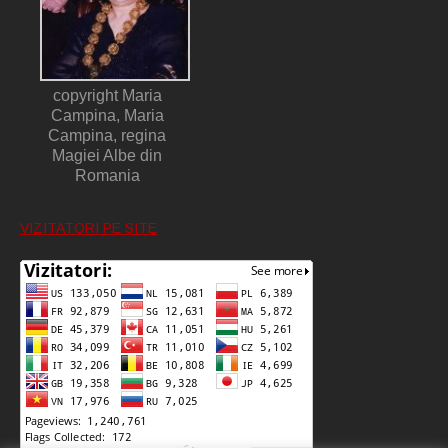
copyright Maria
Campina, Maria
Campina, regina
Magiei Albe din
Romania
VIZITATORI PE SITE