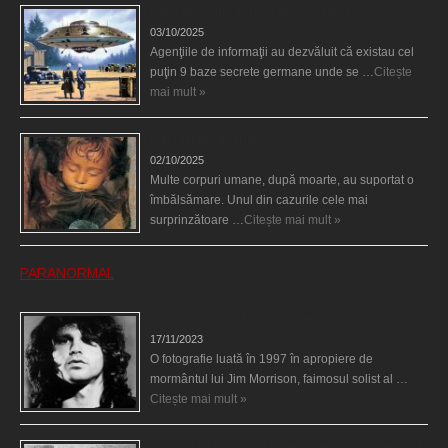
Baze germane secrete la Polul Nord?
03/10/2025
Agenţiile de informaţii au dezvăluit că existau cel
puţin 9 baze secrete germane unde se …
Citește
mai mult »
Îngerul care doarme
02/10/2025
Multe corpuri umane, după moarte, au suportat o
îmbălsămare. Unul din cazurile cele mai
surprinzătoare …
Citește mai mult »
PARANORMAL
Fantoma lui Jim Morrison a apărut în cimitir
17/11/2023
O fotografie luată în 1997 în apropiere de
mormântul lui Jim Morrison, faimosul solist al …
Citește mai mult »
Spectrul lui Corey din Salem le-a cerut femeilor să