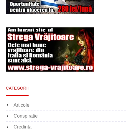
Şi-a vândut soţia
pentru un ritual de
magie neagră
CATEGORII
Articole
Conspiratie
Credinta