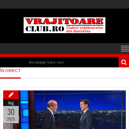
Acrobaţie între nori
ÎN DIRECT
Iisus a apărut într-
un cort din Spania
Marea vânătoare
Aug
de vrăjitoare din
30
Suedia
2025
Vrăjitoare