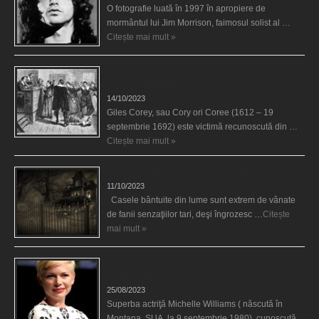
O fotografie luată în 1997 în apropiere de
mormântul lui Jim Morrison, faimosul solist al …
Citește mai mult »
Spectrul lui Corey din Salem le-a cerut femeilor să
scrie în cartea diavolului
14/10/2023
Giles Corey, sau Cory ori Coree (1612 – 19
septembrie 1692) este victimă recunoscută din …
Citește mai mult »
Cele mai bântuite cinci case din lume
11/10/2023
Casele bântuite din lume sunt extrem de vânate
de fanii senzaţiilor tari, deşi îngrozesc …
Citește
mai mult »
Actriţa Michelle Williams urmărită de fantoma lui
Heath Ledger
25/08/2023
Superba actriţă Michelle Williams ( născută în
Montana, SUA, la 9 septembrie 1980), cunoscută