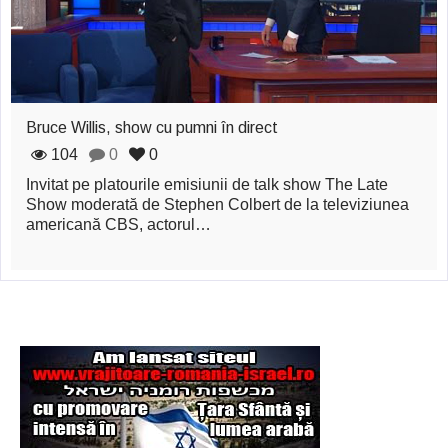
zburătoare în Mexic
Magia în Thailanda
Madona lacrimilor
Bruce Willis, show cu pumni în direct
din Siracusa
104
0
0
(Silcilia)
Invitat pe platourile emisiunii de talk show The Late
Uimitoarea viaţă a
Show moderată de Stephen Colbert de la televiziunea
americană CBS, actorul…
Teresei Neumann
Derba, un oraş
misterios vizitat şi
de sfântul Petre
Vrăjitorul Merlin şi
regele Arthur