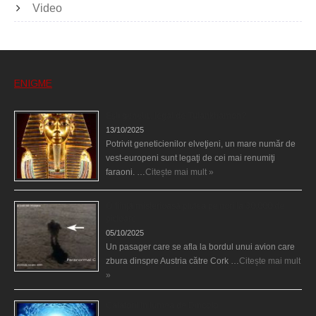
Video
ENIGME
Eşti genetic, legat de Tutankhamon?
13/10/2025
Potrivit geneticienilor elveţieni, un mare număr de
vest-europeni sunt legaţi de cei mai renumiţi
faraoni. …
Citește mai mult »
O fiinţă misterioasă plutea pe nori la 30.000 de
picioare
05/10/2025
Un pasager care se afla la bordul unui avion care
zbura dinspre Austria către Cork …
Citește mai mult
»
Călătorii în lumea de Dincolo