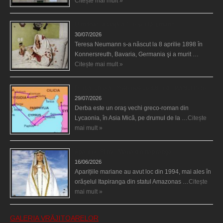
Citește mai mult »
Uimitoarea viaţă a Teresei Neumann
30/07/2026
Teresa Neumann s-a născut la 8 aprilie 1898 în
Konnersreuth, Bavaria, Germania şi a murit …
Citește mai mult »
Derba, un oraş misterios vizitat şi de sfântul Petre
29/07/2026
Derba este un oraş vechi greco-roman din
Lycaonia, în Asia Mică, pe drumul de la …
Citește
mai mult »
Aparițiile Sfintei Maria din Itapiranga
16/06/2026
Aparițiile mariane au avut loc din 1994, mai ales în
orășelul Itapiranga din statul Amazonas …
Citește
mai mult »
GALERIA VRĂJITOARELOR