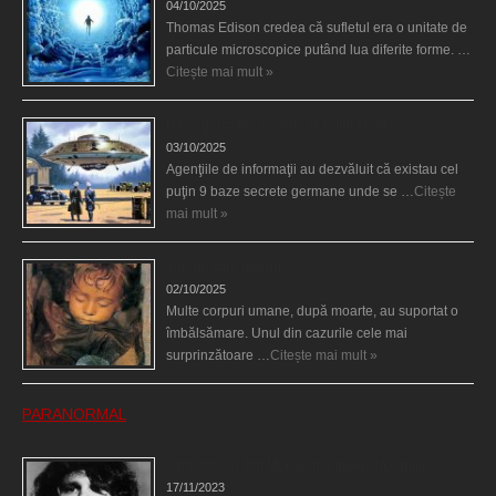
04/10/2025
Thomas Edison credea că sufletul era o unitate de
particule microscopice putând lua diferite forme. …
Citește mai mult »
Baze germane secrete la Polul Nord?
03/10/2025
Agenţiile de informaţii au dezvăluit că existau cel
puţin 9 baze secrete germane unde se …
Citește
mai mult »
Îngerul care doarme
02/10/2025
Multe corpuri umane, după moarte, au suportat o
îmbălsămare. Unul din cazurile cele mai
surprinzătoare …
Citește mai mult »
PARANORMAL
Fantoma lui Jim Morrison a apărut în cimitir
17/11/2023