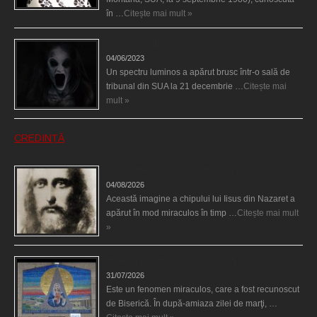
în …
Citește mai mult »
Teroare la tribunal
04/06/2023
Un spectru luminos a apărut brusc într-o sală de
tribunal din SUA la 21 decembrie …
Citește mai
mult »
CREDINȚĂ
Iisus a apărut într-un cort din Spania
04/08/2026
Această imagine a chipului lui Iisus din Nazaret a
apărut în mod miraculos în timp …
Citește mai mult
»
Madona lacrimilor din Siracusa (Silcilia)
31/07/2026
Este un fenomen miraculos, care a fost recunoscut
de Biserică. În după-amiaza zilei de marţi, …