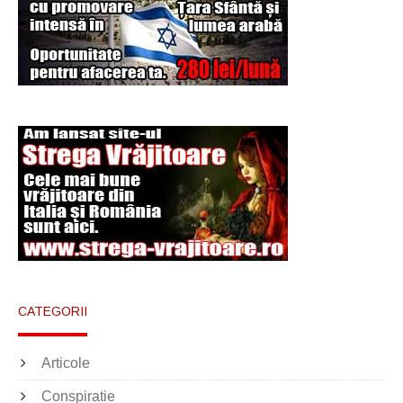
Şi-a vândut soţia
pentru un ritual de
magie neagră
CATEGORII
Articole
Conspiratie