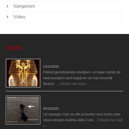
Vampirism
Video
ENIGME
Eşti genetic, legat de Tutankhamon?
13/10/2025
Potrivit geneticienilor elveţieni, un mare număr de
vest-europeni sunt legaţi de cei mai renumiţi
faraoni. …
Citește mai mult »
O fiinţă misterioasă plutea pe nori la 30.000 de
picioare
05/10/2025
Un pasager care se afla la bordul unui avion care
zbura dinspre Austria către Cork …
Citește mai mult
»