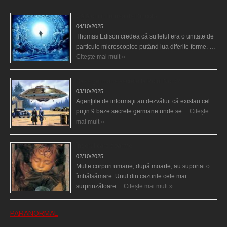
Călătorii în lumea de Dincolo
04/10/2025
Thomas Edison credea că sufletul era o unitate de
particule microscopice putând lua diferite forme. …
Citește mai mult »
Baze germane secrete la Polul Nord?
03/10/2025
Agenţiile de informaţii au dezvăluit că existau cel
puţin 9 baze secrete germane unde se …
Citește
mai mult »
Îngerul care doarme
02/10/2025
Multe corpuri umane, după moarte, au suportat o
îmbălsămare. Unul din cazurile cele mai
surprinzătoare …
Citește mai mult »
PARANORMAL