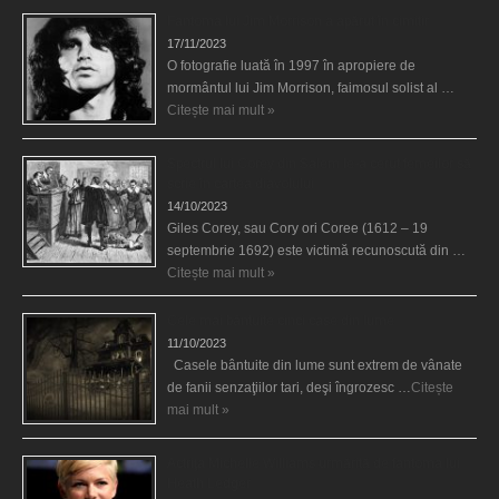
Fantoma lui Jim Morrison a apărut în cimitir
17/11/2023
O fotografie luată în 1997 în apropiere de
mormântul lui Jim Morrison, faimosul solist al …
Citește mai mult »
Spectrul lui Corey din Salem le-a cerut femeilor să
scrie în cartea diavolului
14/10/2023
Giles Corey, sau Cory ori Coree (1612 – 19
septembrie 1692) este victimă recunoscută din …
Citește mai mult »
Cele mai bântuite cinci case din lume
11/10/2023
Casele bântuite din lume sunt extrem de vânate
de fanii senzaţiilor tari, deşi îngrozesc …
Citește
mai mult »
Actriţa Michelle Williams urmărită de fantoma lui
Heath Ledger