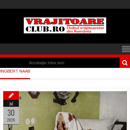
Acrobaţie între nori
INGBERT NAAB
Iisus a apărut într-
un cort din Spania
Marea vânătoare
Jul
de vrăjitoare din
30
Suedia
2026
Vrăjitoare