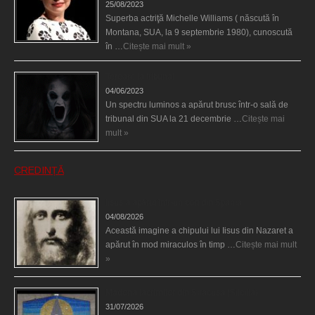
25/08/2023
Superba actriţă Michelle Williams ( născută în
Montana, SUA, la 9 septembrie 1980), cunoscută
în …
Citește mai mult »
Teroare la tribunal
04/06/2023
Un spectru luminos a apărut brusc într-o sală de
tribunal din SUA la 21 decembrie …
Citește mai
mult »
CREDINȚĂ
Iisus a apărut într-un cort din Spania
04/08/2026
Această imagine a chipului lui Iisus din Nazaret a
apărut în mod miraculos în timp …
Citește mai mult
»
Madona lacrimilor din Siracusa (Silcilia)
31/07/2026