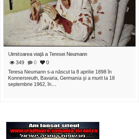
zburătoare în Mexic
Magia în Thailanda
Madona lacrimilor
din Siracusa
(Silcilia)
Uimitoarea viaţă a Teresei Neumann
Uimitoarea viaţă a
349
0
0
Teresa Neumann s-a născut la 8 aprilie 1898 în
Teresei Neumann
Konnersreuth, Bavaria, Germania şi a murit la 18
septembrie 1962, în…
Derba, un oraş
misterios vizitat şi
de sfântul Petre
Vrăjitorul Merlin şi
regele Arthur