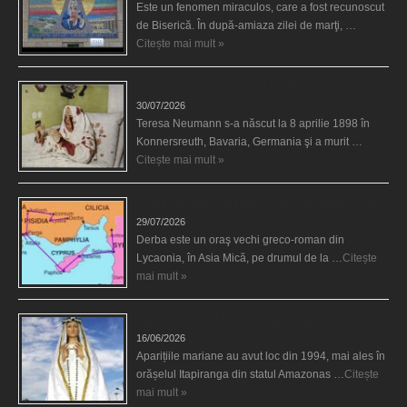
Este un fenomen miraculos, care a fost recunoscut
de Biserică. În după-amiaza zilei de marţi, …
Citește mai mult »
Uimitoarea viaţă a Teresei Neumann
30/07/2026
Teresa Neumann s-a născut la 8 aprilie 1898 în
Konnersreuth, Bavaria, Germania şi a murit …
Citește mai mult »
Derba, un oraş misterios vizitat şi de sfântul Petre
29/07/2026
Derba este un oraş vechi greco-roman din
Lycaonia, în Asia Mică, pe drumul de la …
Citește
mai mult »
Aparițiile Sfintei Maria din Itapiranga
16/06/2026
Aparițiile mariane au avut loc din 1994, mai ales în
orășelul Itapiranga din statul Amazonas …
Citește
mai mult »