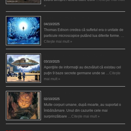
»
Călătorii în lumea de Dincolo
04/10/2025
Thomas Edison credea că sufletul era o unitate de
particule microscopice putând lua diferite forme. …
Citește mai mult »
Baze germane secrete la Polul Nord?
03/10/2025
Agenţiile de informaţii au dezvăluit că existau cel
puţin 9 baze secrete germane unde se …
Citește
mai mult »
Îngerul care doarme
02/10/2025
Multe corpuri umane, după moarte, au suportat o
îmbălsămare. Unul din cazurile cele mai
surprinzătoare …
Citește mai mult »