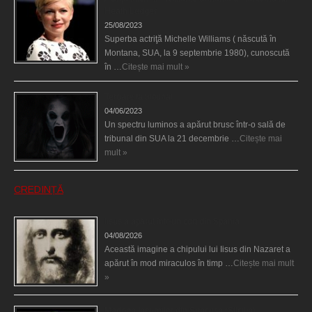
Heath Ledger
25/08/2023
Superba actriţă Michelle Williams ( născută în
Montana, SUA, la 9 septembrie 1980), cunoscută
în …
Citește mai mult »
Teroare la tribunal
04/06/2023
Un spectru luminos a apărut brusc într-o sală de
tribunal din SUA la 21 decembrie …
Citește mai
mult »
CREDINȚĂ
Iisus a apărut într-un cort din Spania
04/08/2026
Această imagine a chipului lui Iisus din Nazaret a
apărut în mod miraculos în timp …
Citește mai mult
»
Madona lacrimilor din Siracusa (Silcilia)