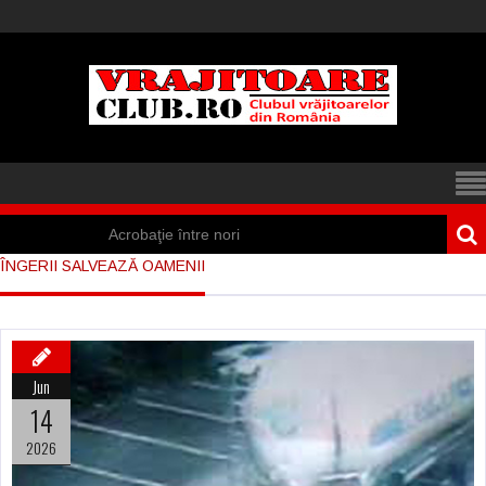
Acrobaţie între nori
ÎNGERII SALVEAZĂ OAMENII
Iisus a apărut într-
un cort din Spania
Marea vânătoare
Jun
de vrăjitoare din
14
Suedia
2026
Vrăjitoare