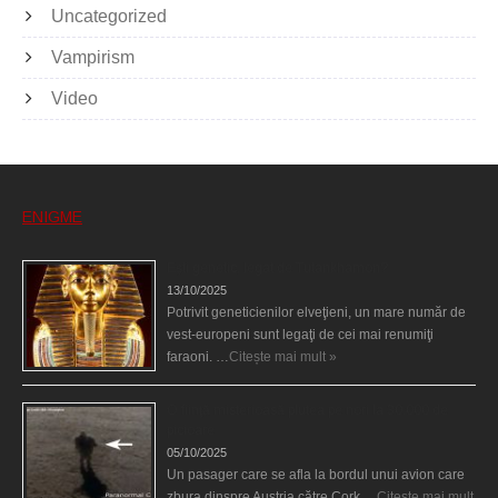
Uncategorized
Vampirism
Video
ENIGME
Eşti genetic, legat de Tutankhamon?
13/10/2025
Potrivit geneticienilor elveţieni, un mare număr de
vest-europeni sunt legaţi de cei mai renumiţi
faraoni. …
Citește mai mult »
O fiinţă misterioasă plutea pe nori la 30.000 de
picioare
05/10/2025
Un pasager care se afla la bordul unui avion care
zbura dinspre Austria către Cork …
Citește mai mult