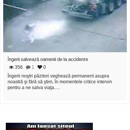
zburătoare în Mexic
Magia în Thailanda
Madona lacrimilor
din Siracusa
(Silcilia)
Uimitoarea viaţă a
Îngerii salvează oamenii de la accidente
356
1
0
Teresei Neumann
Îngerii noştri păzitori veghează permanent asupra
Derba, un oraş
noastră şi fără să ştim, în momentele critice intervin
pentru a ne salva viaţa.…
misterios vizitat şi
de sfântul Petre
Vrăjitorul Merlin şi
regele Arthur