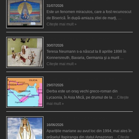
31/07/2026
Este un fenomen miraculos, care a fost recunoscut
de Biserică. În după-amiaza zilei de marţi, …
Citește mai mult »
Uimitoarea viaţă a Teresei Neumann
30/07/2026
Teresa Neumann s-a născut la 8 aprilie 1898 în
Konnersreuth, Bavaria, Germania şi a murit …
Citește mai mult »
Derba, un oraş misterios vizitat şi de sfântul Petre
29/07/2026
Derba este un oraş vechi greco-roman din
Lycaonia, în Asia Mică, pe drumul de la …
Citește
mai mult »
Aparițiile Sfintei Maria din Itapiranga
16/06/2026
Aparițiile mariane au avut loc din 1994, mai ales în
orășelul Itapiranga din statul Amazonas …
Citește