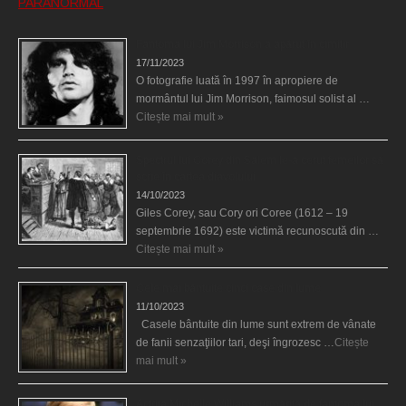
PARANORMAL
Fantoma lui Jim Morrison a apărut în cimitir
17/11/2023
O fotografie luată în 1997 în apropiere de
mormântul lui Jim Morrison, faimosul solist al …
Citește mai mult »
Spectrul lui Corey din Salem le-a cerut femeilor să
scrie în cartea diavolului
14/10/2023
Giles Corey, sau Cory ori Coree (1612 – 19
septembrie 1692) este victimă recunoscută din …
Citește mai mult »
Cele mai bântuite cinci case din lume
11/10/2023
Casele bântuite din lume sunt extrem de vânate
de fanii senzaţiilor tari, deşi îngrozesc …
Citește
mai mult »
Actriţa Michelle Williams urmărită de fantoma lui