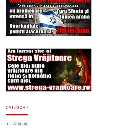
Şi-a vândut soţia
pentru un ritual de
magie neagră
CATEGORII
Articole