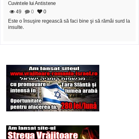
Şi-a vândut soţia
Cuvintele lui Antistene
49
0
0
pentru un ritual de
Este o însuşire regească să faci bine şi să rămâi surd la
magie neagră
insulte.