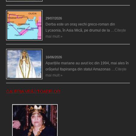
Derba, un oraş misterios vizitat şi de sfântul Petre
29/07/2026
Derba este un oraş vechi greco-roman din
Lycaonia, în Asia Mică, pe drumul de la …
Citește
mai mult »
Aparițiile Sfintei Maria din Itapiranga
16/06/2026
Aparițiile mariane au avut loc din 1994, mai ales în
orășelul Itapiranga din statul Amazonas …
Citește
mai mult »
GALERIA VRĂJITOARELOR