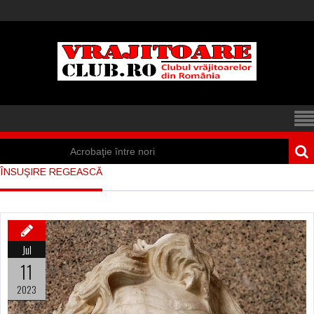
Acrobaţie între nori
ÎNSUŞIRE REGEASCĂ
Iisus a apărut într-
un cort din Spania
Marea vânătoare
Jul
de vrăjitoare din
11
Suedia
2023
Vrăjitoare