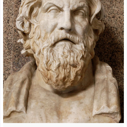
zburătoare în Mexic
Magia în Thailanda
Madona lacrimilor
din Siracusa
(Silcilia)
Uimitoarea viaţă a
Teresei Neumann
Derba, un oraş
misterios vizitat şi
de sfântul Petre
Vrăjitorul Merlin şi
regele Arthur