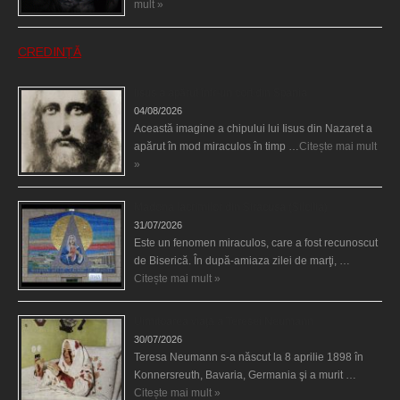
mult »
CREDINȚĂ
Iisus a apărut într-un cort din Spania
04/08/2026
Această imagine a chipului lui Iisus din Nazaret a
apărut în mod miraculos în timp …
Citește mai mult
»
Madona lacrimilor din Siracusa (Silcilia)
31/07/2026
Este un fenomen miraculos, care a fost recunoscut
de Biserică. În după-amiaza zilei de marţi, …
Citește mai mult »
Uimitoarea viaţă a Teresei Neumann
30/07/2026
Teresa Neumann s-a născut la 8 aprilie 1898 în
Konnersreuth, Bavaria, Germania şi a murit …
Citește mai mult »