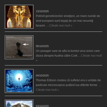
Eşti genetic, legat de Tutankhamon?
13/10/2025
Potrivit geneticienilor elveţieni, un mare număr de
vest-europeni sunt legaţi de cei mai renumiţi
faraoni. …
Citește mai mult »
O fiinţă misterioasă plutea pe nori la 30.000 de
picioare
05/10/2025
Un pasager care se afla la bordul unui avion care
zbura dinspre Austria către Cork …
Citește mai mult
»
Călătorii în lumea de Dincolo
04/10/2025
Thomas Edison credea că sufletul era o unitate de
particule microscopice putând lua diferite forme. …
Citește mai mult »
Baze germane secrete la Polul Nord?
03/10/2025