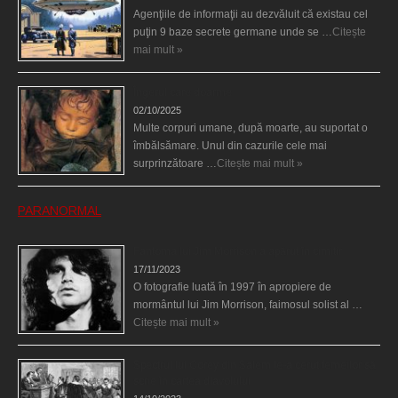
Agenţiile de informaţii au dezvăluit că existau cel
puţin 9 baze secrete germane unde se …
Citește
mai mult »
Îngerul care doarme
02/10/2025
Multe corpuri umane, după moarte, au suportat o
îmbălsămare. Unul din cazurile cele mai
surprinzătoare …
Citește mai mult »
PARANORMAL
Fantoma lui Jim Morrison a apărut în cimitir
17/11/2023
O fotografie luată în 1997 în apropiere de
mormântul lui Jim Morrison, faimosul solist al …
Citește mai mult »
Spectrul lui Corey din Salem le-a cerut femeilor să
scrie în cartea diavolului