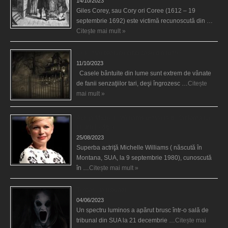
14/10/2023
Giles Corey, sau Cory ori Coree (1612 – 19
septembrie 1692) este victimă recunoscută din …
Citește mai mult »
Cele mai bântuite cinci case din lume
11/10/2023
Casele bântuite din lume sunt extrem de vânate
de fanii senzaţiilor tari, deşi îngrozesc …
Citește
mai mult »
Actriţa Michelle Williams urmărită de fantoma lui
Heath Ledger
25/08/2023
Superba actriţă Michelle Williams ( născută în
Montana, SUA, la 9 septembrie 1980), cunoscută
în …
Citește mai mult »
Teroare la tribunal
04/06/2023
Un spectru luminos a apărut brusc într-o sală de
tribunal din SUA la 21 decembrie …
Citește mai