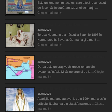
Este un fenomen miraculos, care a fost recunoscut
de Biserică. În după-amiaza zilei de marţi, …
Citește mai mult »
Uimitoarea viaţă a Teresei Neumann
30/07/2026
Teresa Neumann s-a născut la 8 aprilie 1898 în
Konnersreuth, Bavaria, Germania şi a murit …
Citește mai mult »
Derba, un oraş misterios vizitat şi de sfântul Petre
29/07/2026
Derba este un oraş vechi greco-roman din
Lycaonia, în Asia Mică, pe drumul de la …
Citește
mai mult »
Aparițiile Sfintei Maria din Itapiranga
16/06/2026
Aparițiile mariane au avut loc din 1994, mai ales în
orășelul Itapiranga din statul Amazonas …
Citește
mai mult »