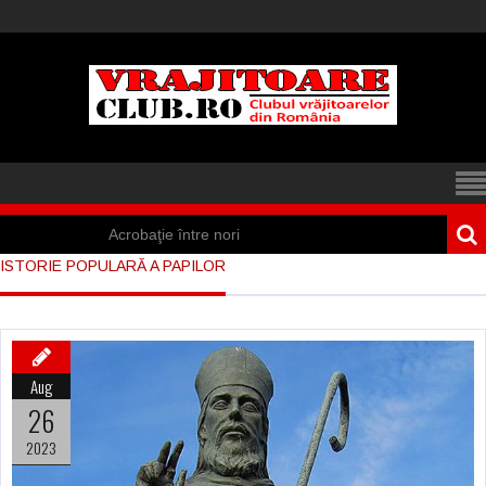
Acrobaţie între nori
ISTORIE POPULARĂ A PAPILOR
Iisus a apărut într-
un cort din Spania
Marea vânătoare
Aug
de vrăjitoare din
26
Suedia
2023
Vrăjitoare