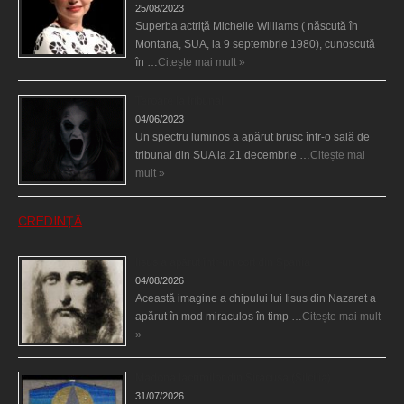
25/08/2023
Superba actriţă Michelle Williams ( născută în
Montana, SUA, la 9 septembrie 1980), cunoscută
în …
Citește mai mult »
Teroare la tribunal
04/06/2023
Un spectru luminos a apărut brusc într-o sală de
tribunal din SUA la 21 decembrie …
Citește mai
mult »
CREDINȚĂ
Iisus a apărut într-un cort din Spania
04/08/2026
Această imagine a chipului lui Iisus din Nazaret a
apărut în mod miraculos în timp …
Citește mai mult
»
Madona lacrimilor din Siracusa (Silcilia)
31/07/2026