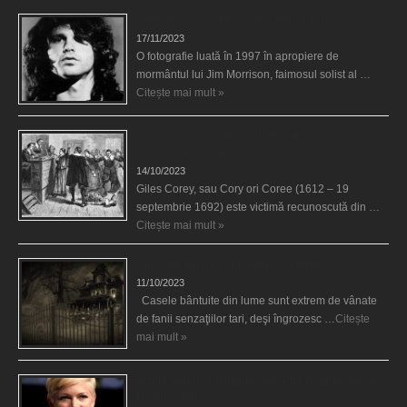
Fantoma lui Jim Morrison a apărut în cimitir
17/11/2023
O fotografie luată în 1997 în apropiere de
mormântul lui Jim Morrison, faimosul solist al …
Citește mai mult »
Spectrul lui Corey din Salem le-a cerut femeilor să
scrie în cartea diavolului
14/10/2023
Giles Corey, sau Cory ori Coree (1612 – 19
septembrie 1692) este victimă recunoscută din …
Citește mai mult »
Cele mai bântuite cinci case din lume
11/10/2023
Casele bântuite din lume sunt extrem de vânate
de fanii senzaţiilor tari, deşi îngrozesc …
Citește
mai mult »
Actriţa Michelle Williams urmărită de fantoma lui
Heath Ledger