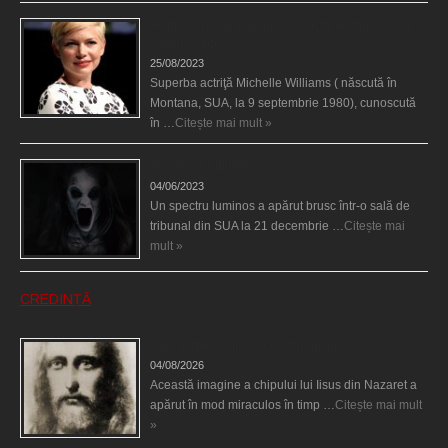
Actriţa Michelle Williams urmărită de fantoma lui
Heath Ledger
25/08/2023
Superba actriţă Michelle Williams ( născută în
Montana, SUA, la 9 septembrie 1980), cunoscută
în …
Citește mai mult »
Teroare la tribunal
04/06/2023
Un spectru luminos a apărut brusc într-o sală de
tribunal din SUA la 21 decembrie …
Citește mai
mult »
CREDINȚĂ
Iisus a apărut într-un cort din Spania
04/08/2026
Această imagine a chipului lui Iisus din Nazaret a
apărut în mod miraculos în timp …
Citește mai mult
»