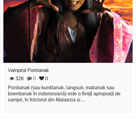
zburătoare în Mexic
Magia în Thailanda
Madona lacrimilor
din Siracusa
(Silcilia)
Uimitoarea viaţă a
Vampirul Pontianak
Teresei Neumann
326
0
0
Derba, un oraş
Pontianak (sau kuntilanak, langsuir, matianak sau
boentianak în indonesiană) este o fiinţă apropiată de
misterios vizitat şi
vampir, în folclorul din Malaezia și…
de sfântul Petre
Vrăjitorul Merlin şi
regele Arthur