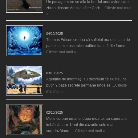
Un pasager care se afla la bordul unui avion care
zbura dinspre Austria către Cork …
Citește mai mult
»
Călătorii în lumea de Dincolo
04/10/2025
Thomas Edison credea că sufletul era o unitate de
particule microscopice putând lua diferite forme. …
Citește mai mult »
Baze germane secrete la Polul Nord?
03/10/2025
Agenţiile de informaţii au dezvăluit că existau cel
puţin 9 baze secrete germane unde se …
Citește
mai mult »
Îngerul care doarme
02/10/2025
Multe corpuri umane, după moarte, au suportat o
îmbălsămare. Unul din cazurile cele mai
surprinzătoare …
Citește mai mult »