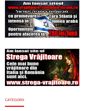
Şi-a vândut soţia
pentru un ritual de
magie neagră
CATEGORII