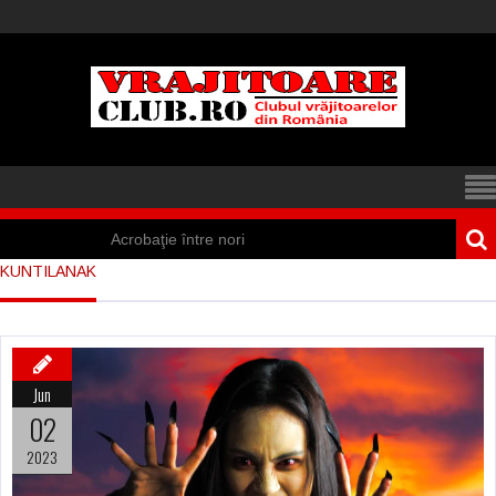
Acrobaţie între nori
KUNTILANAK
Iisus a apărut într-
un cort din Spania
Marea vânătoare
Jun
de vrăjitoare din
02
Suedia
2023
Vrăjitoare