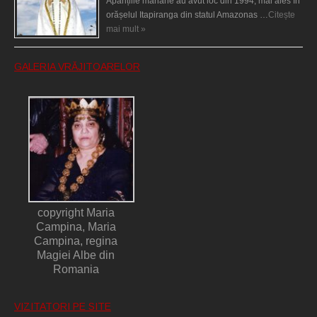
Aparițiile mariane au avut loc din 1994, mai ales în
orășelul Itapiranga din statul Amazonas …
Citește
mai mult »
GALERIA VRĂJITOARELOR
copyright Maria
Campina, Maria
Campina, regina
Magiei Albe din
Romania
VIZITATORI PE SITE