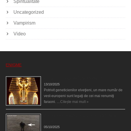
Spiritualitate
Uncategorized
Vampirism
Video
ENIGME
Eşti genetic, legat de Tutankhamon?
13/10/2025
Potrivit geneticienilor elveţieni, un mare număr de
vest-europeni sunt legaţi de cei mai renumiţi
faraoni. …
Citește mai mult »
O fiinţă misterioasă plutea pe nori la 30.000 de
picioare
05/10/2025