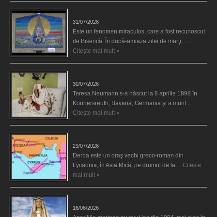
Madona lacrimilor din Siracusa (Silcilia)
31/07/2026
Este un fenomen miraculos, care a fost recunoscut
de Biserică. În după-amiaza zilei de marţi, …
Citește mai mult »
Uimitoarea viaţă a Teresei Neumann
30/07/2026
Teresa Neumann s-a născut la 8 aprilie 1898 în
Konnersreuth, Bavaria, Germania şi a murit …
Citește mai mult »
Derba, un oraş misterios vizitat şi de sfântul Petre
29/07/2026
Derba este un oraş vechi greco-roman din
Lycaonia, în Asia Mică, pe drumul de la …
Citește
mai mult »
Aparițiile Sfintei Maria din Itapiranga
16/06/2026