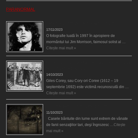
PARANORMAL
Fantoma lui Jim Morrison a apărut în cimitir
17/11/2023
O fotografie luată în 1997 în apropiere de
mormântul lui Jim Morrison, faimosul solist al …
Citește mai mult »
Spectrul lui Corey din Salem le-a cerut femeilor să
scrie în cartea diavolului
14/10/2023
Giles Corey, sau Cory ori Coree (1612 – 19
septembrie 1692) este victimă recunoscută din …
Citește mai mult »
Cele mai bântuite cinci case din lume
11/10/2023
Casele bântuite din lume sunt extrem de vânate
de fanii senzaţiilor tari, deşi îngrozesc …
Citește
mai mult »