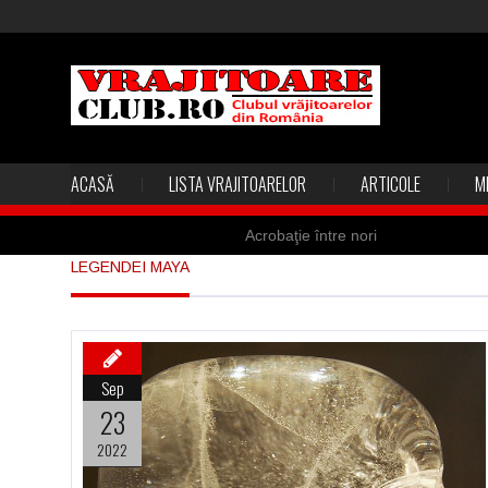
ACASĂ
LISTA VRAJITOARELOR
ARTICOLE
M
Acrobaţie între nori
LEGENDEI MAYA
Marea vânătoare de vrăjitoare din
Madona lacrimilor din Siracusa (Silc
Derba, un oraş misterios vizitat şi 
Sep
Şi-a vândut soţia pentru un ritual 
23
2022