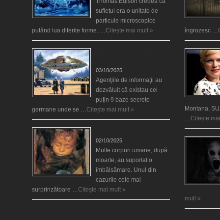
Thomas Edison credea că
sufletul era o unitate de
particule microscopice
putând lua diferite forme. …
Citește mai mult »
îngrozesc …
Baze germane secrete la
Polul Nord?
03/10/2025
Agenţiile de informaţii au
dezvăluit că existau cel
puţin 9 baze secrete
Montana, SUA
germane unde se …
Citește mai mult »
…
Citește mai
Îngerul care doarme
02/10/2025
Multe corpuri umane, după
moarte, au suportat o
îmbălsămare. Unul din
cazurile cele mai
surprinzătoare …
Citește mai mult »
mult »