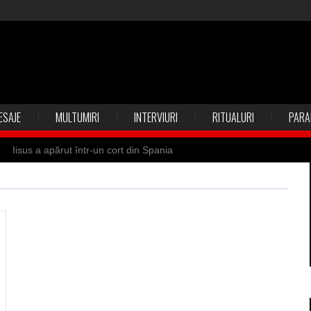
ESAJE
MULTUMIRI
INTERVIURI
RITUALURI
PARA
Iisus a apărut într-un cort din Spania
 Suedia
Vrăjitoare zburătoare în Mexic
ilia)
Uimitoarea viaţă a Teresei Neumann
de sfântul Petre
Vrăjitorul Merlin şi regele Arthur
de magie neagră