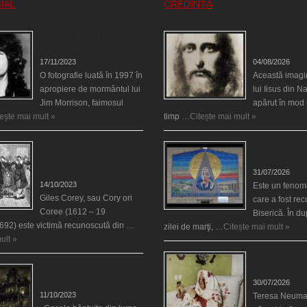
MAL
CREDINȚĂ
Fantoma lui Jim Morrison a
Iisus a apărut î
apărut în cimitir
din Spania
17/11/2023
04/08/2026
O fotografie luată în 1997 în
Această imagi
apropiere de mormântul lui
lui Iisus din N
Jim Morrison, faimosul
apărut în mod 
tește mai mult »
timp …
Citește mai mult »
Spectrul lui Corey din
Madona lacrim
Salem le-a cerut femeilor
Siracusa (Silci
să scrie în cartea diavolului
31/07/2026
14/10/2023
Este un fenom
Giles Corey, sau Cory ori
care a fost re
Coree (1612 – 19
Biserică. În d
692) este victimă recunoscută din …
zilei de marţi, …
Citește mai mult »
ult »
Uimitoarea via
Cele mai bântuite cinci
Neumann
case din lume
30/07/2026
11/10/2023
Teresa Neuma