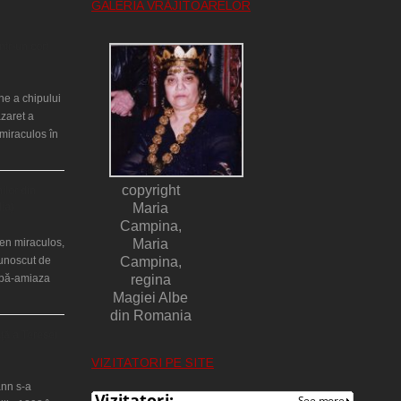
GALERIA VRĂJITOARELOR
ntr-un cort
ne a chipului
azaret a
miraculos în
copyright
ilor din
lia)
Maria
Campina,
en miraculos,
Maria
cunoscut de
Campina,
upă-amiaza
regina
Magiei Albe
din Romania
ţă a Teresei
VIZITATORI PE SITE
nn s-a