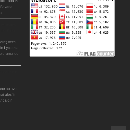
ilie 1898 în
 Bavaria,
 »
 misterios
ântul Petre
 oraş vechi
in Lycaonia,
pe drumul de
ei Maria din
iane au avut
mai ales în
ranga din