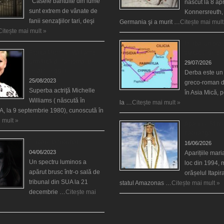
Casele bântuite din lume
născut la 8 apr
sunt extrem de vânate de
Konnersreuth,
fanii senzaţiilor tari, deşi
Germania şi a murit …
Citește mai mult
Citește mai mult »
Derba, un oraş
Actriţa Michelle Williams
vizitat şi de sf
urmărită de fantoma lui
29/07/2026
Heath Ledger
Derba este un
25/08/2023
greco-roman d
Superba actriţă Michelle
în Asia Mică, 
Williams ( născută în
la …
Citește mai mult »
, la 9 septembrie 1980), cunoscută în
 mult »
Aparițiile Sfint
Itapiranga
Teroare la tribunal
16/06/2026
04/06/2023
Aparițiile mar
Un spectru luminos a
loc din 1994, 
apărut brusc într-o sală de
orășelul Itapi
tribunal din SUA la 21
statul Amazonas …
Citește mai mult »
decembrie …
Citește mai