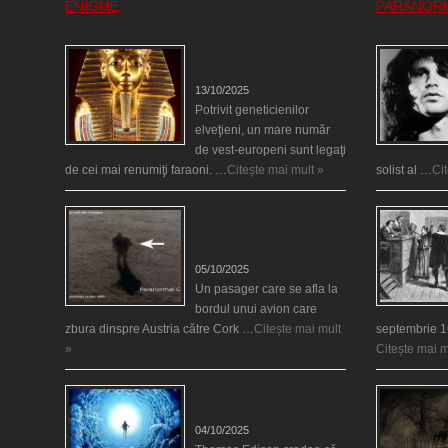
ENIGME
PARANOR
Eşti genetic, legat de
Tutankhamon?
13/10/2025
Potrivit geneticienilor
elveţieni, un mare număr
de vest-europeni sunt legaţi
de cei mai renumiţi faraoni. …
Citește mai mult »
solist al …
Ci
O fiinţă misterioasă plutea
pe nori la 30.000 de
picioare
05/10/2025
Un pasager care se afla la
bordul unui avion care
zbura dinspre Austria către Cork …
Citește mai mult
septembrie 1
»
Citește mai m
Călătorii în lumea de
Dincolo
04/10/2025