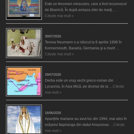
Este un fenomen miraculos, care a fost recunoscut
de Biserică. În după-amiaza zilei de marţi, …
Citește mai mult »
Uimitoarea viaţă a Teresei Neumann
30/07/2026
Teresa Neumann s-a născut la 8 aprilie 1898 în
Konnersreuth, Bavaria, Germania şi a murit …
Citește mai mult »
Derba, un oraş misterios vizitat şi de sfântul Petre
29/07/2026
Derba este un oraş vechi greco-roman din
Lycaonia, în Asia Mică, pe drumul de la …
Citește
mai mult »
Aparițiile Sfintei Maria din Itapiranga
16/06/2026
Aparițiile mariane au avut loc din 1994, mai ales în
orășelul Itapiranga din statul Amazonas …
Citește
mai mult »