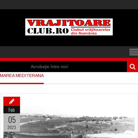
Acrobaţie între nori
MAREA MEDITERANA
Iisus a apărut într-
un cort din Spania
Marea vânătoare
Feb
de vrăjitoare din
05
Suedia
2023
Vrăjitoare