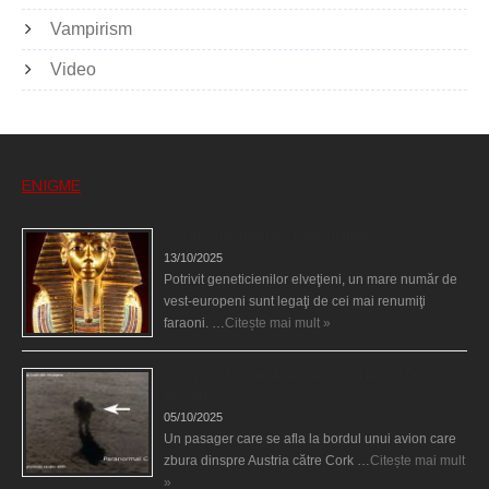
Vampirism
Video
ENIGME
Eşti genetic, legat de Tutankhamon?
13/10/2025
Potrivit geneticienilor elveţieni, un mare număr de
vest-europeni sunt legaţi de cei mai renumiţi
faraoni. …
Citește mai mult »
O fiinţă misterioasă plutea pe nori la 30.000 de
picioare
05/10/2025
Un pasager care se afla la bordul unui avion care
zbura dinspre Austria către Cork …
Citește mai mult
»