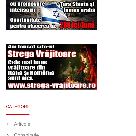
Şi-a vândut soţia
pentru un ritual de
magie neagră
CATEGORII
Articole
Conspiratie