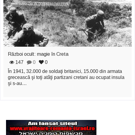
zburătoare în Mexic
Magia în Thailanda
Madona lacrimilor
din Siracusa
(Silcilia)
Război ocult: magie în Creta
Uimitoarea viaţă a
147
0
0
În 1941, 32.000 de soldaţi britanici, 15.000 din armata
Teresei Neumann
grecească şi toţi atâţi partizani cretani au ocupat insula
Derba, un oraş
şi s-au…
misterios vizitat şi
de sfântul Petre
Vrăjitorul Merlin şi
regele Arthur