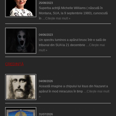
25/08/2023
Superba actriţă Michelle Williams ( născută în
Montana, SUA, la 9 septembrie 1980), cunoscută
în …
Citește mai mult »
Teroare la tribunal
04/06/2023
Un spectru luminos a apărut brusc într-o sală de
tribunal din SUA la 21 decembrie …
Citește mai
mult »
CREDINȚĂ
Iisus a apărut într-un cort din Spania
04/08/2026
Această imagine a chipului lui Iisus din Nazaret a
apărut în mod miraculos în timp …
Citește mai mult
»
Madona lacrimilor din Siracusa (Silcilia)
31/07/2026