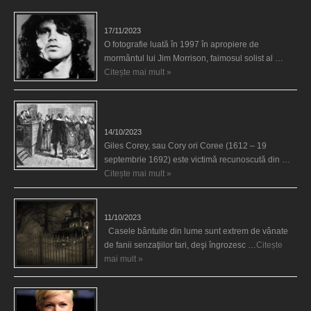
Fantoma lui Jim Morrison a apărut în cimitir
17/11/2023
O fotografie luată în 1997 în apropiere de
mormântul lui Jim Morrison, faimosul solist al …
Citește mai mult »
Spectrul lui Corey din Salem le-a cerut femeilor să
scrie în cartea diavolului
14/10/2023
Giles Corey, sau Cory ori Coree (1612 – 19
septembrie 1692) este victimă recunoscută din …
Citește mai mult »
Cele mai bântuite cinci case din lume
11/10/2023
Casele bântuite din lume sunt extrem de vânate
de fanii senzaţiilor tari, deşi îngrozesc …
Citește
mai mult »
Actriţa Michelle Williams urmărită de fantoma lui
Heath Ledger