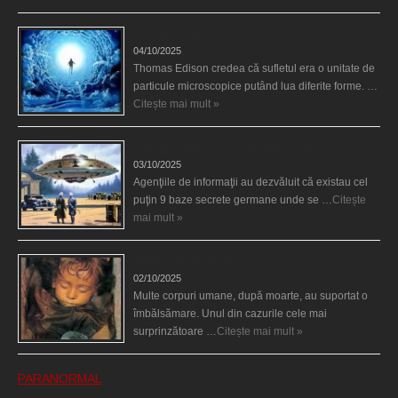
Călătorii în lumea de Dincolo
04/10/2025
Thomas Edison credea că sufletul era o unitate de
particule microscopice putând lua diferite forme. …
Citește mai mult »
Baze germane secrete la Polul Nord?
03/10/2025
Agenţiile de informaţii au dezvăluit că existau cel
puţin 9 baze secrete germane unde se …
Citește
mai mult »
Îngerul care doarme
02/10/2025
Multe corpuri umane, după moarte, au suportat o
îmbălsămare. Unul din cazurile cele mai
surprinzătoare …
Citește mai mult »
PARANORMAL