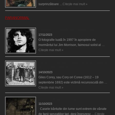
surprinzătoare …
Citește mai mult »
PARANORMAL
Fantoma lui Jim Morrison a apărut în cimitir
17/11/2023
O fotografie luată în 1997 în apropiere de
mormântul lui Jim Morrison, faimosul solist al …
Citește mai mult »
Spectrul lui Corey din Salem le-a cerut femeilor să
scrie în cartea diavolului
14/10/2023
Giles Corey, sau Cory ori Coree (1612 – 19
septembrie 1692) este victimă recunoscută din …
Citește mai mult »
Cele mai bântuite cinci case din lume
11/10/2023
Casele bântuite din lume sunt extrem de vânate
de fanii senzaţiilor tari, deşi îngrozesc …
Citește