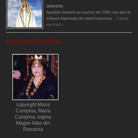
Aparițiile Sfintei Maria din Itapiranga
16/06/2026
Aparițiile mariane au avut loc din 1994, mai ales în
orășelul Itapiranga din statul Amazonas …
Citește
mai mult »
GALERIA VRĂJITOARELOR
copyright Maria
Campina, Maria
Campina, regina
Magiei Albe din
Romania