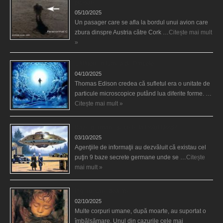
picioare
05/10/2025
Un pasager care se afla la bordul unui avion care
zbura dinspre Austria către Cork …
Citește mai mult
»
Călătorii în lumea de Dincolo
04/10/2025
Thomas Edison credea că sufletul era o unitate de
particule microscopice putând lua diferite forme. …
Citește mai mult »
Baze germane secrete la Polul Nord?
03/10/2025
Agenţiile de informaţii au dezvăluit că existau cel
puţin 9 baze secrete germane unde se …
Citește
mai mult »
Îngerul care doarme
02/10/2025
Multe corpuri umane, după moarte, au suportat o
îmbălsămare. Unul din cazurile cele mai