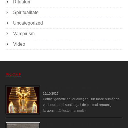
Ritualuri
Spiritualitate
Uncategorized
Vampirism
Video
ENIGME
Eşti genetic, legat de Tutankhamon?
13/10/2025
Potrivit geneticienilor elveţieni, un mare număr de
vest-europeni sunt legaţi de cei mai renumiţi
faraoni. …
Citește mai mult »
O fiinţă misterioasă plutea pe nori la 30.000 de