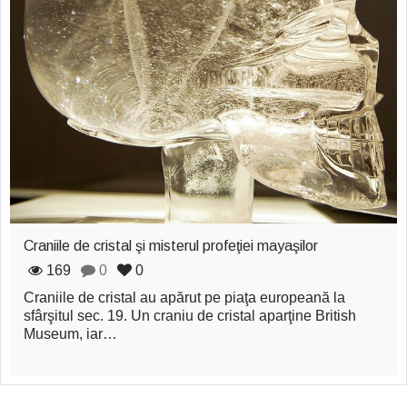
zburătoare în Mexic
Magia în Thailanda
Madona lacrimilor
din Siracusa
(Silcilia)
Uimitoarea viaţă a
Teresei Neumann
Craniile de cristal şi misterul profeţiei mayaşilor
Derba, un oraş
169
0
0
misterios vizitat şi
Craniile de cristal au apărut pe piaţa europeană la
de sfântul Petre
sfârşitul sec. 19. Un craniu de cristal aparţine British
Museum, iar…
Vrăjitorul Merlin şi
regele Arthur