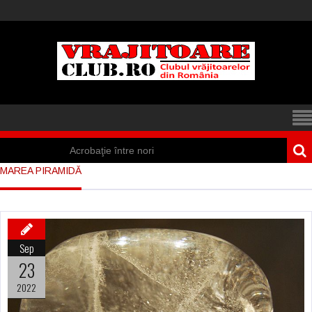
Acrobaţie între nori
MAREA PIRAMIDĂ
Iisus a apărut într-
un cort din Spania
Marea vânătoare
Sep
de vrăjitoare din
23
Suedia
2022
Vrăjitoare