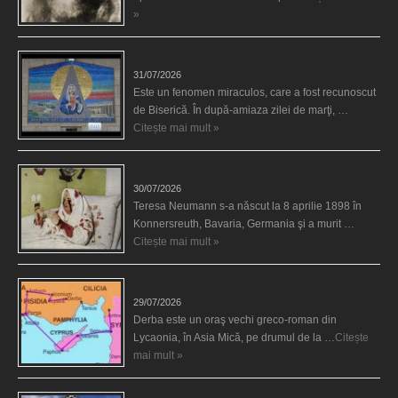
»
Madona lacrimilor din Siracusa (Silcilia)
31/07/2026
Este un fenomen miraculos, care a fost recunoscut
de Biserică. În după-amiaza zilei de marţi, …
Citește mai mult »
Uimitoarea viaţă a Teresei Neumann
30/07/2026
Teresa Neumann s-a născut la 8 aprilie 1898 în
Konnersreuth, Bavaria, Germania şi a murit …
Citește mai mult »
Derba, un oraş misterios vizitat şi de sfântul Petre
29/07/2026
Derba este un oraş vechi greco-roman din
Lycaonia, în Asia Mică, pe drumul de la …
Citește
mai mult »