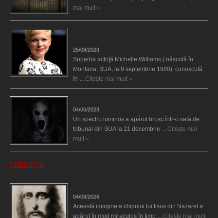
mai mult »
Actriţa Michelle Williams urmărită de fantoma lui
Heath Ledger
25/08/2023
Superba actriţă Michelle Williams ( născută în
Montana, SUA, la 9 septembrie 1980), cunoscută
în …
Citește mai mult »
Teroare la tribunal
04/06/2023
Un spectru luminos a apărut brusc într-o sală de
tribunal din SUA la 21 decembrie …
Citește mai
mult »
CREDINȚĂ
Iisus a apărut într-un cort din Spania
04/08/2026
Această imagine a chipului lui Iisus din Nazaret a
apărut în mod miraculos în timp …
Citește mai mult