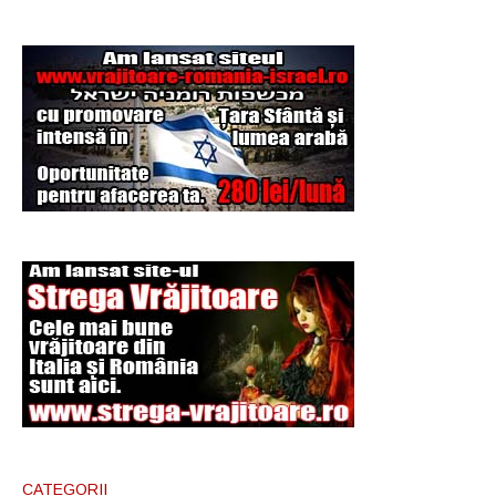
Şi-a vândut soţia
pentru un ritual de
magie neagră
CATEGORII