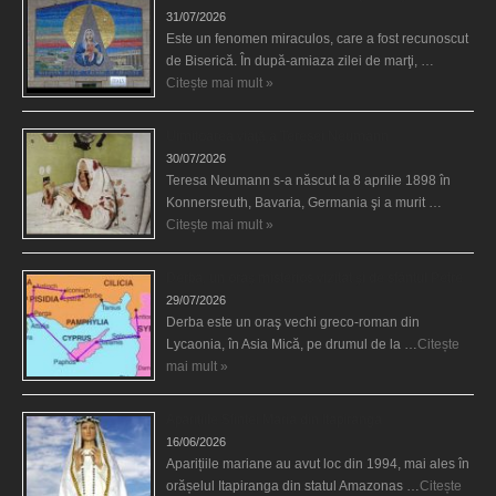
31/07/2026
Este un fenomen miraculos, care a fost recunoscut
de Biserică. În după-amiaza zilei de marţi, …
Citește mai mult »
Uimitoarea viaţă a Teresei Neumann
30/07/2026
Teresa Neumann s-a născut la 8 aprilie 1898 în
Konnersreuth, Bavaria, Germania şi a murit …
Citește mai mult »
Derba, un oraş misterios vizitat şi de sfântul Petre
29/07/2026
Derba este un oraş vechi greco-roman din
Lycaonia, în Asia Mică, pe drumul de la …
Citește
mai mult »
Aparițiile Sfintei Maria din Itapiranga
16/06/2026
Aparițiile mariane au avut loc din 1994, mai ales în
orășelul Itapiranga din statul Amazonas …
Citește