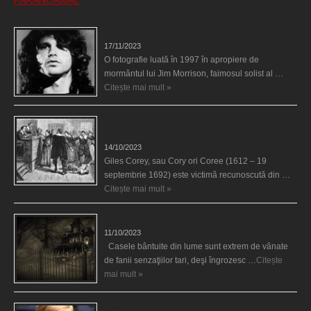
PARANORMAL
Fantoma lui Jim Morrison a apărut în cimitir
17/11/2023
O fotografie luată în 1997 în apropiere de
mormântul lui Jim Morrison, faimosul solist al …
Citește mai mult »
Spectrul lui Corey din Salem le-a cerut femeilor să
scrie în cartea diavolului
14/10/2023
Giles Corey, sau Cory ori Coree (1612 – 19
septembrie 1692) este victimă recunoscută din …
Citește mai mult »
Cele mai bântuite cinci case din lume
11/10/2023
Casele bântuite din lume sunt extrem de vânate
de fanii senzaţiilor tari, deşi îngrozesc …
Citește
mai mult »
Actriţa Michelle Williams urmărită de fantoma lui