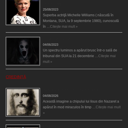
Heath Ledger
25/08/2023
Superba actriţă Michelle Williams ( născută în
Montana, SUA, la 9 septembrie 1980), cunoscută
în …
Citește mai mult »
Teroare la tribunal
04/06/2023
Un spectru luminos a apărut brusc într-o sală de
tribunal din SUA la 21 decembrie …
Citește mai
mult »
CREDINȚĂ
Iisus a apărut într-un cort din Spania
04/08/2026
Această imagine a chipului lui Iisus din Nazaret a
apărut în mod miraculos în timp …
Citește mai mult
»
Madona lacrimilor din Siracusa (Silcilia)