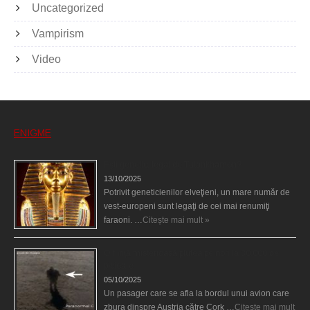
Uncategorized
Vampirism
Video
ENIGME
Eşti genetic, legat de Tutankhamon?
13/10/2025
Potrivit geneticienilor elveţieni, un mare număr de
vest-europeni sunt legaţi de cei mai renumiţi
faraoni. …
Citește mai mult »
O fiinţă misterioasă plutea pe nori la 30.000 de
picioare
05/10/2025
Un pasager care se afla la bordul unui avion care
zbura dinspre Austria către Cork …
Citește mai mult