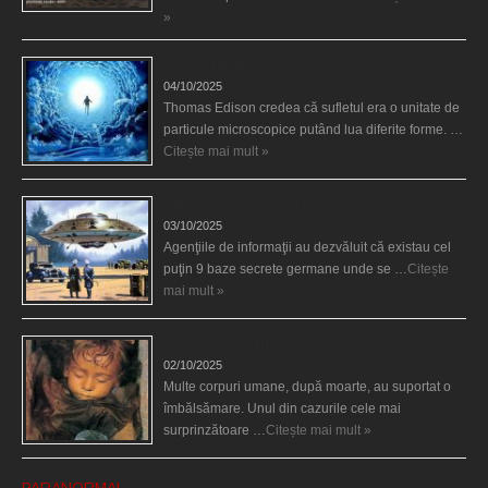
»
Călătorii în lumea de Dincolo
04/10/2025
Thomas Edison credea că sufletul era o unitate de
particule microscopice putând lua diferite forme. …
Citește mai mult »
Baze germane secrete la Polul Nord?
03/10/2025
Agenţiile de informaţii au dezvăluit că existau cel
puţin 9 baze secrete germane unde se …
Citește
mai mult »
Îngerul care doarme
02/10/2025
Multe corpuri umane, după moarte, au suportat o
îmbălsămare. Unul din cazurile cele mai
surprinzătoare …
Citește mai mult »