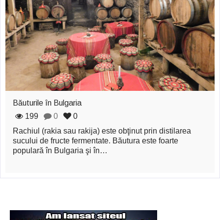
zburătoare în Mexic
Magia în Thailanda
Madona lacrimilor
din Siracusa
(Silcilia)
Uimitoarea viaţă a
Băuturile în Bulgaria
Teresei Neumann
199
0
0
Rachiul (rakia sau rakija) este obţinut prin distilarea
Derba, un oraş
sucului de fructe fermentate. Băutura este foarte
populară în Bulgaria şi în…
misterios vizitat şi
de sfântul Petre
Vrăjitorul Merlin şi
regele Arthur