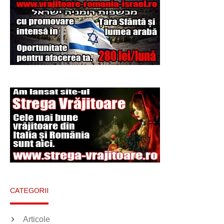
Şi-a vândut soţia
pentru un ritual de
magie neagră
CATEGORII
Articole