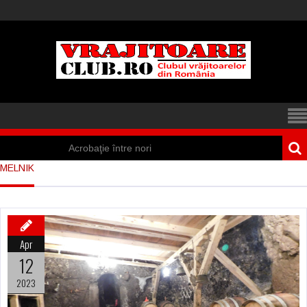
Acrobaţie între nori
MELNIK
Iisus a apărut într-
un cort din Spania
Marea vânătoare
Apr
de vrăjitoare din
12
Suedia
2023
Vrăjitoare