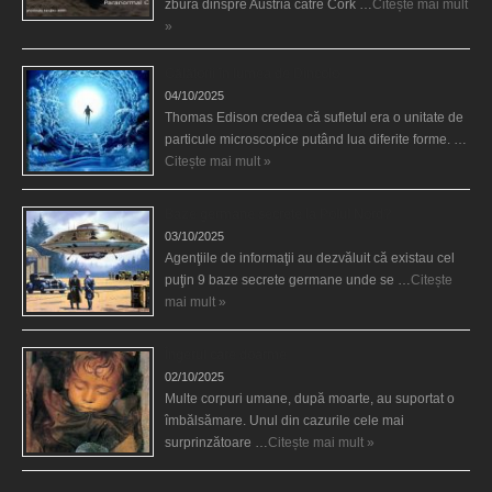
zbura dinspre Austria către Cork …
Citește mai mult
»
Călătorii în lumea de Dincolo
04/10/2025
Thomas Edison credea că sufletul era o unitate de
particule microscopice putând lua diferite forme. …
Citește mai mult »
Baze germane secrete la Polul Nord?
03/10/2025
Agenţiile de informaţii au dezvăluit că existau cel
puţin 9 baze secrete germane unde se …
Citește
mai mult »
Îngerul care doarme
02/10/2025
Multe corpuri umane, după moarte, au suportat o
îmbălsămare. Unul din cazurile cele mai
surprinzătoare …
Citește mai mult »