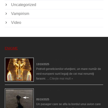
Uncategorized
Vampirism
Video
ENIGME
Eşti genetic, legat de Tutankhamon?
13/10/2025
Potrivit geneticienilor elveţieni, un mare număr de
vest-europeni sunt legaţi de cei mai renumiţi
faraoni. …
Citește mai mult »
O fiinţă misterioasă plutea pe nori la 30.000 de
picioare
05/10/2025
Un pasager care se afla la bordul unui avion care