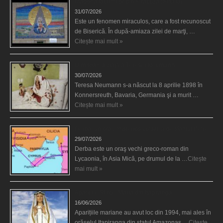
Madona lacrimilor din Siracusa (Silcilia)
31/07/2026
Este un fenomen miraculos, care a fost recunoscut
de Biserică. În după-amiaza zilei de marţi, …
Citește mai mult »
Uimitoarea viaţă a Teresei Neumann
30/07/2026
Teresa Neumann s-a născut la 8 aprilie 1898 în
Konnersreuth, Bavaria, Germania şi a murit …
Citește mai mult »
Derba, un oraş misterios vizitat şi de sfântul Petre
29/07/2026
Derba este un oraş vechi greco-roman din
Lycaonia, în Asia Mică, pe drumul de la …
Citește
mai mult »
Aparițiile Sfintei Maria din Itapiranga
16/06/2026
Aparițiile mariane au avut loc din 1994, mai ales în
orășelul Itapiranga din statul Amazonas …
Citește