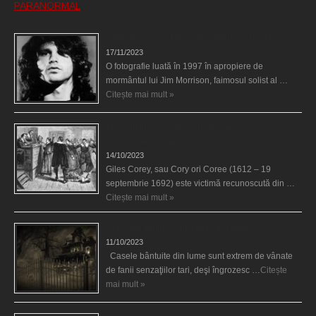
PARANORMAL
Fantoma lui Jim Morrison a apărut în cimitir
17/11/2023
O fotografie luată în 1997 în apropiere de
mormântul lui Jim Morrison, faimosul solist al …
Citește mai mult »
Spectrul lui Corey din Salem le-a cerut femeilor să
scrie în cartea diavolului
14/10/2023
Giles Corey, sau Cory ori Coree (1612 – 19
septembrie 1692) este victimă recunoscută din …
Citește mai mult »
Cele mai bântuite cinci case din lume
11/10/2023
Casele bântuite din lume sunt extrem de vânate
de fanii senzaţiilor tari, deşi îngrozesc …
Citește
mai mult »