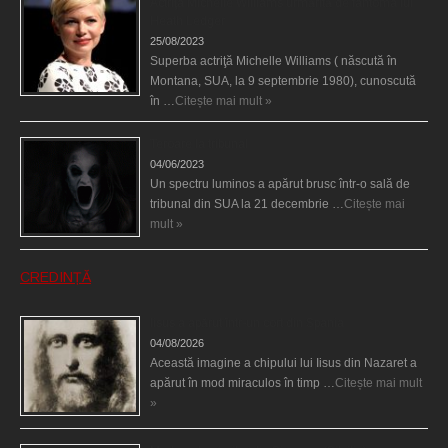
Actriţa Michelle Williams urmărită de fantoma lui
Heath Ledger
25/08/2023
Superba actriţă Michelle Williams ( născută în
Montana, SUA, la 9 septembrie 1980), cunoscută
în …
Citește mai mult »
Teroare la tribunal
04/06/2023
Un spectru luminos a apărut brusc într-o sală de
tribunal din SUA la 21 decembrie …
Citește mai
mult »
CREDINȚĂ
Iisus a apărut într-un cort din Spania
04/08/2026
Această imagine a chipului lui Iisus din Nazaret a
apărut în mod miraculos în timp …
Citește mai mult
»