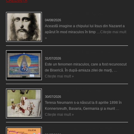
CREDINȚĂ
Iisus a apărut într-un cort din Spania
04/08/2026
Această imagine a chipului lui Iisus din Nazaret a
apărut în mod miraculos în timp …
Citește mai mult
»
Madona lacrimilor din Siracusa (Silcilia)
31/07/2026
Este un fenomen miraculos, care a fost recunoscut
de Biserică. În după-amiaza zilei de marţi, …
Citește mai mult »
Uimitoarea viaţă a Teresei Neumann
30/07/2026
Teresa Neumann s-a născut la 8 aprilie 1898 în
Konnersreuth, Bavaria, Germania şi a murit …
Citește mai mult »
Derba, un oraş misterios vizitat şi de sfântul Petre