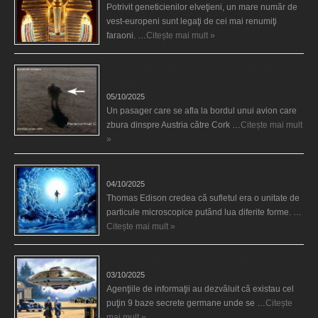
Potrivit geneticienilor elveţieni, un mare număr de
vest-europeni sunt legaţi de cei mai renumiţi
faraoni. …
Citește mai mult »
O fiinţă misterioasă plutea pe nori la 30.000 de
picioare
05/10/2025
Un pasager care se afla la bordul unui avion care
zbura dinspre Austria către Cork …
Citește mai mult
»
Călătorii în lumea de Dincolo
04/10/2025
Thomas Edison credea că sufletul era o unitate de
particule microscopice putând lua diferite forme. …
Citește mai mult »
Baze germane secrete la Polul Nord?
03/10/2025
Agenţiile de informaţii au dezvăluit că existau cel
puţin 9 baze secrete germane unde se …
Citește
mai mult »