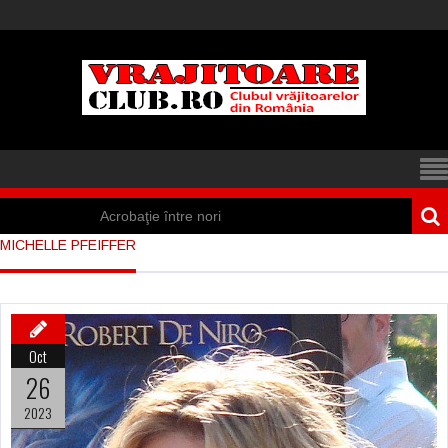
Acrobaţie între nori
MICHELLE PFEIFFER
Iisus a apărut într-
un cort din Spania
Marea vânătoare
Oct
de vrăjitoare din
26
Suedia
2023
Vrăjitoare