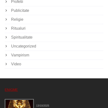
Profetii
Publicitate
Religie
Ritualuri
Spiritualitate
Uncategorized
Vampirism
Video
ENIGME
Eşti genetic, legat de Tutankhamon?
13/10/2025