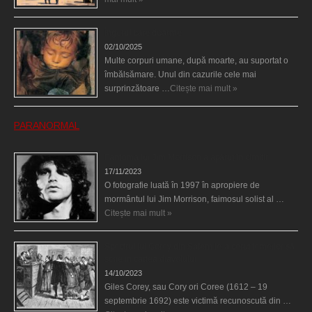
Îngerul care doarme
02/10/2025
Multe corpuri umane, după moarte, au suportat o
îmbălsămare. Unul din cazurile cele mai
surprinzătoare …
Citește mai mult »
PARANORMAL
Fantoma lui Jim Morrison a apărut în cimitir
17/11/2023
O fotografie luată în 1997 în apropiere de
mormântul lui Jim Morrison, faimosul solist al …
Citește mai mult »
Spectrul lui Corey din Salem le-a cerut femeilor să
scrie în cartea diavolului
14/10/2023
Giles Corey, sau Cory ori Coree (1612 – 19
septembrie 1692) este victimă recunoscută din …