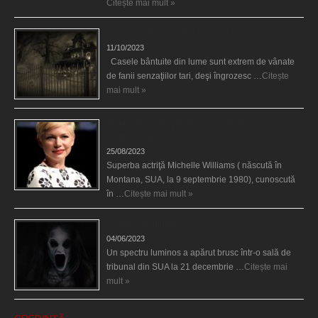
Citește mai mult »
Cele mai bântuite cinci case din lume
11/10/2023
Casele bântuite din lume sunt extrem de vânate
de fanii senzaţiilor tari, deşi îngrozesc …
Citește
mai mult »
Actriţa Michelle Williams urmărită de fantoma lui
Heath Ledger
25/08/2023
Superba actriţă Michelle Williams ( născută în
Montana, SUA, la 9 septembrie 1980), cunoscută
în …
Citește mai mult »
Teroare la tribunal
04/06/2023
Un spectru luminos a apărut brusc într-o sală de
tribunal din SUA la 21 decembrie …
Citește mai
mult »