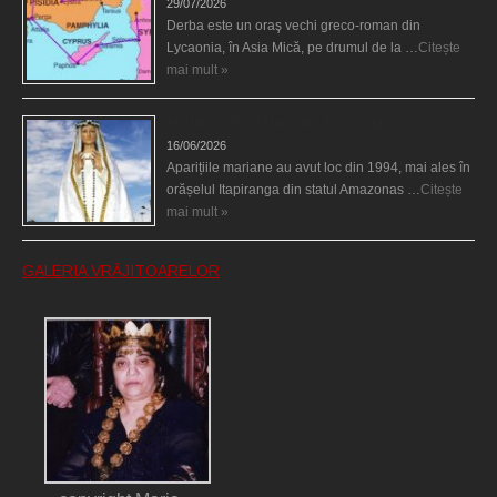
29/07/2026
Derba este un oraş vechi greco-roman din
Lycaonia, în Asia Mică, pe drumul de la …
Citește
mai mult »
Aparițiile Sfintei Maria din Itapiranga
16/06/2026
Aparițiile mariane au avut loc din 1994, mai ales în
orășelul Itapiranga din statul Amazonas …
Citește
mai mult »
GALERIA VRĂJITOARELOR