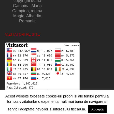
copyright Maria
Campina, Maria
Campina, regina
Magiei Albe din
Romania
VIZITATORI PE SITE
Acest website foloseste cookie-uri proprii si ale tertilor pentru a
furniza vizitatorilor o experienta mult mai buna de navigare si
servicii adaptate nevoilor si interesului fiecaruia.
Acceptă