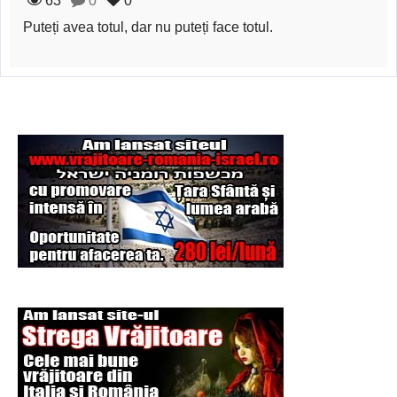
63
0
0
Şi-a vândut soţia
Puteți avea totul, dar nu puteți face totul.
pentru un ritual de
magie neagră