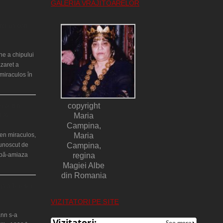
GALERIA VRĂJITOARELOR
ntr-un cort
ne a chipului
azaret a
miraculos în
copyright
ilor din
lia)
Maria
Campina,
en miraculos,
Maria
cunoscut de
Campina,
upă-amiaza
regina
Magiei Albe
din Romania
ţă a Teresei
VIZITATORI PE SITE
nn s-a