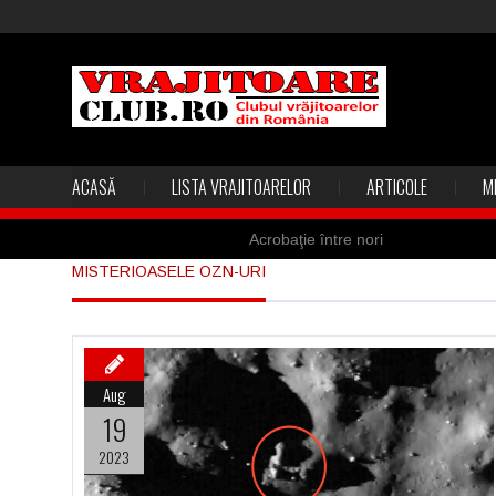
ACASĂ
LISTA VRAJITOARELOR
ARTICOLE
M
Acrobaţie între nori
MISTERIOASELE OZN-URI
Marea vânătoare de vrăjitoare din
Madona lacrimilor din Siracusa (Silc
Derba, un oraş misterios vizitat şi 
Aug
Şi-a vândut soţia pentru un ritual 
19
2023