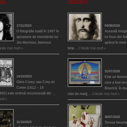
MAL
CREDINȚĂ
Fantoma lui Jim Morrison a
Iisus a apărut î
apărut în cimitir
din Spania
17/11/2023
04/08/2026
O fotografie luată în 1997 în
Această imagi
apropiere de mormântul lui
lui Iisus din N
Jim Morrison, faimosul
apărut în mod 
tește mai mult »
timp …
Citește mai mult »
Spectrul lui Corey din
Madona lacrim
Salem le-a cerut femeilor
Siracusa (Silci
să scrie în cartea diavolului
31/07/2026
14/10/2023
Este un fenom
Giles Corey, sau Cory ori
care a fost re
Coree (1612 – 19
Biserică. În d
692) este victimă recunoscută din …
zilei de marţi, …
Citește mai mult »
ult »
Uimitoarea via
Cele mai bântuite cinci
Neumann
case din lume
30/07/2026
11/10/2023
Teresa Neuma