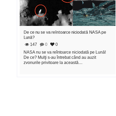
De ce nu se va reîntoarce niciodată NASA pe
Lună?
147
0
0
NASA nu se va reîntoarce niciodată pe Lună!
De ce? Mulţi s-au întrebat când au auzit
zvonurile privitoare la această…