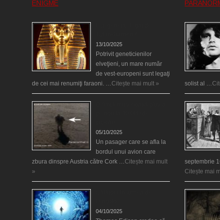
ENIGME
PARANOR
Eşti genetic, legat de
Tutankhamon?
13/10/2025
Potrivit geneticienilor
elveţieni, un mare număr
de vest-europeni sunt legaţi
de cei mai renumiţi faraoni. …
Citește mai mult »
solist al …
Ci
O fiinţă misterioasă plutea
pe nori la 30.000 de
picioare
05/10/2025
Un pasager care se afla la
bordul unui avion care
zbura dinspre Austria către Cork …
Citește mai mult
septembrie 1
»
Citește mai m
Călătorii în lumea de
Dincolo
04/10/2025