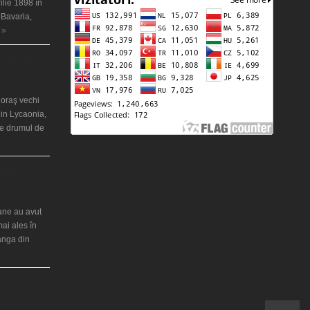
ilie 1898 în
 Bavaria,
 »
 misterios
ântul Petre
 oraş vechi
in Lycaonia,
pe drumul de
ei Maria din
iane au avut
mai ales în
ranga din