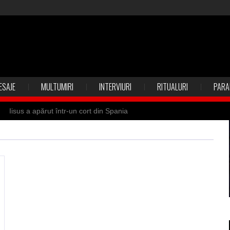
ESAJE
MULTUMIRI
INTERVIURI
RITUALURI
PARA
Iisus a apărut într-un cort din Spania
 Suedia
Vrăjitoare zburătoare în Mexic
ilia)
Uimitoarea viaţă a Teresei Neumann
de sfântul Petre
Vrăjitorul Merlin şi regele Arthur
de magie neagră