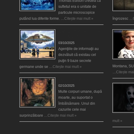
Thomas Edison credea că
sufletul era o unitate de
particule microscopice
putând lua diferite forme. …
Citește mai mult »
îngrozesc …
Baze germane secrete la
Polul Nord?
03/10/2025
Agenţiile de informaţii au
dezvăluit că existau cel
puţin 9 baze secrete
Montana, SUA
germane unde se …
Citește mai mult »
…
Citește mai
Îngerul care doarme
02/10/2025
Multe corpuri umane, după
moarte, au suportat o
îmbălsămare. Unul din
cazurile cele mai
surprinzătoare …
Citește mai mult »
mult »