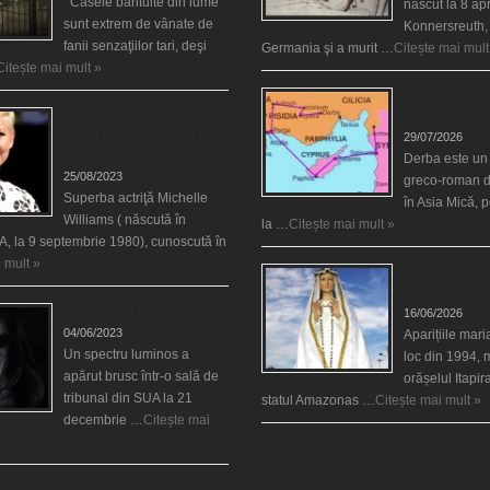
Casele bântuite din lume
născut la 8 apr
sunt extrem de vânate de
Konnersreuth,
fanii senzaţiilor tari, deşi
Germania şi a murit …
Citește mai mult
Citește mai mult »
Derba, un oraş
Actriţa Michelle Williams
vizitat şi de sf
urmărită de fantoma lui
29/07/2026
Heath Ledger
Derba este un
25/08/2023
greco-roman d
Superba actriţă Michelle
în Asia Mică, 
Williams ( născută în
la …
Citește mai mult »
, la 9 septembrie 1980), cunoscută în
 mult »
Aparițiile Sfint
Itapiranga
Teroare la tribunal
16/06/2026
04/06/2023
Aparițiile mar
Un spectru luminos a
loc din 1994, 
apărut brusc într-o sală de
orășelul Itapi
tribunal din SUA la 21
statul Amazonas …
Citește mai mult »
decembrie …
Citește mai