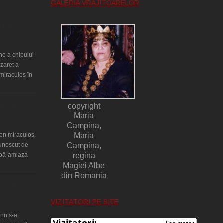
GALERIA VRĂJITOARELOR
ntr-un cort
ne a chipului
azaret a
miraculos în
copyright
ilor din
lia)
Maria
Campina,
en miraculos,
Maria
cunoscut de
Campina,
upă-amiaza
regina
Magiei Albe
din Romania
ţă a Teresei
VIZITATORI PE SITE
nn s-a