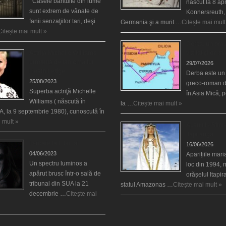
Casele bântuite din lume
născut la 8 apr
sunt extrem de vânate de
Konnersreuth,
fanii senzaţiilor tari, deşi
Germania şi a murit …
Citește mai mult
Citește mai mult »
Derba, un oraş
Actriţa Michelle Williams
vizitat şi de sf
urmărită de fantoma lui
29/07/2026
Heath Ledger
Derba este un
25/08/2023
greco-roman d
Superba actriţă Michelle
în Asia Mică, 
Williams ( născută în
la …
Citește mai mult »
, la 9 septembrie 1980), cunoscută în
 mult »
Aparițiile Sfint
Itapiranga
Teroare la tribunal
16/06/2026
04/06/2023
Aparițiile mar
Un spectru luminos a
loc din 1994, 
apărut brusc într-o sală de
orășelul Itapi
tribunal din SUA la 21
statul Amazonas …
Citește mai mult »
decembrie …
Citește mai