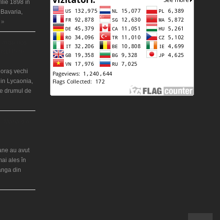
ilie 1898 în
 Bavaria,
 »
 misterios
ântul Petre
 oraş vechi
in Lycaonia,
pe drumul de
ei Maria din
iane au avut
mai ales în
ranga din