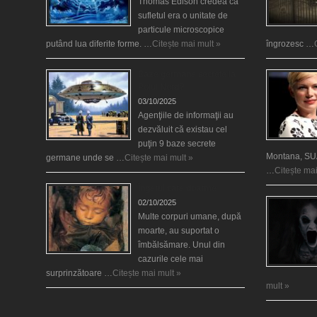
Thomas Edison credea că
sufletul era o unitate de
particule microscopice
putând lua diferite forme. …
Citește mai mult »
îngrozesc …
Baze germane secrete la
Polul Nord?
03/10/2025
Agenţiile de informaţii au
dezvăluit că existau cel
puţin 9 baze secrete
Montana, SUA
germane unde se …
Citește mai mult »
…
Citește mai
Îngerul care doarme
02/10/2025
Multe corpuri umane, după
moarte, au suportat o
îmbălsămare. Unul din
cazurile cele mai
surprinzătoare …
Citește mai mult »
mult »