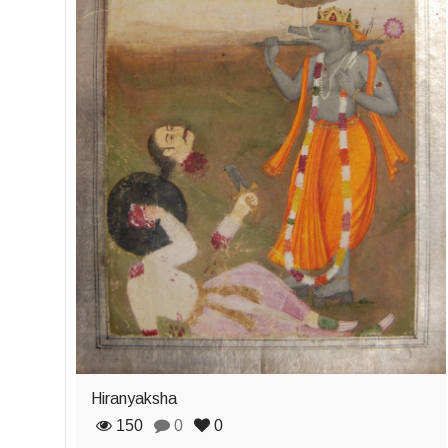
Hiranyaksha
150
0
0