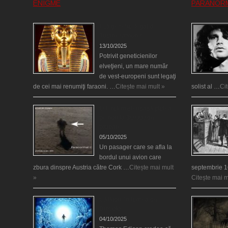
ENIGME
PARANOR
Eşti genetic, legat de
Tutankhamon?
13/10/2025
Potrivit geneticienilor
elveţieni, un mare număr
de vest-europeni sunt legaţi
de cei mai renumiţi faraoni. …
Citește mai mult »
solist al …
Ci
O fiinţă misterioasă plutea
pe nori la 30.000 de
picioare
05/10/2025
Un pasager care se afla la
bordul unui avion care
zbura dinspre Austria către Cork …
Citește mai mult
septembrie 1
»
Citește mai m
Călătorii în lumea de
Dincolo
04/10/2025