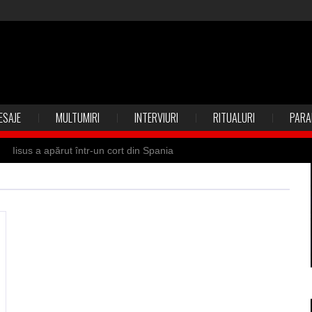
ESAJE
MULTUMIRI
INTERVIURI
RITUALURI
PARA
Iisus a apărut într-un cort din Spania
 Suedia
Vrăjitoare zburătoare în Mexic
ilia)
Uimitoarea viaţă a Teresei Neumann
de sfântul Petre
Vrăjitorul Merlin şi regele Arthur
de magie neagră