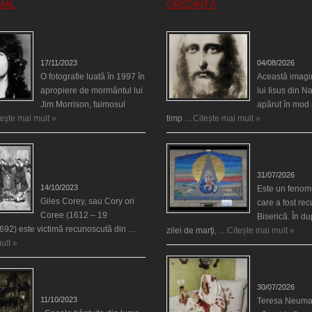
MAL
CREDINȚĂ
Fantoma lui Jim Morrison a
Iisus a apărut î
apărut în cimitir
din Spania
17/11/2023
04/08/2026
O fotografie luată în 1997 în
Această imagi
apropiere de mormântul lui
lui Iisus din N
Jim Morrison, faimosul
apărut în mod 
tește mai mult »
timp …
Citește mai mult »
Spectrul lui Corey din
Madona lacrim
Salem le-a cerut femeilor
Siracusa (Silci
să scrie în cartea diavolului
31/07/2026
14/10/2023
Este un fenom
Giles Corey, sau Cory ori
care a fost re
Coree (1612 – 19
Biserică. În d
692) este victimă recunoscută din …
zilei de marţi, …
Citește mai mult »
ult »
Uimitoarea via
Cele mai bântuite cinci
Neumann
case din lume
30/07/2026
11/10/2023
Teresa Neuma