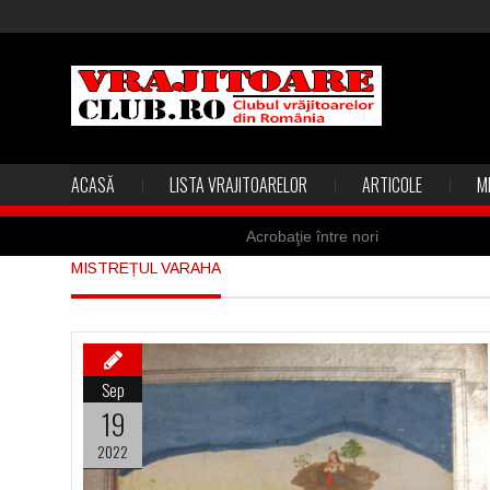
ACASĂ
LISTA VRAJITOARELOR
ARTICOLE
M
Acrobaţie între nori
MISTREȚUL VARAHA
Marea vânătoare de vrăjitoare din
Madona lacrimilor din Siracusa (Silc
Derba, un oraş misterios vizitat şi 
Sep
Şi-a vândut soţia pentru un ritual 
19
2022