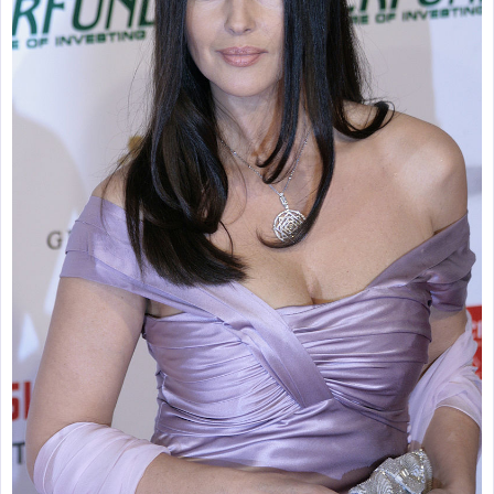
zburătoare în Mexic
Magia în Thailanda
Madona lacrimilor
din Siracusa
(Silcilia)
Uimitoarea viaţă a
Teresei Neumann
Derba, un oraş
misterios vizitat şi
de sfântul Petre
Vrăjitorul Merlin şi
regele Arthur