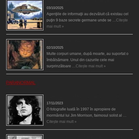
Baze germane secrete la Polul Nord?
03/10/2025
Agenţiile de informaţii au dezvăluit că existau cel
puţin 9 baze secrete germane unde se …
Citește
mai mult »
Îngerul care doarme
02/10/2025
Multe corpuri umane, după moarte, au suportat o
îmbălsămare. Unul din cazurile cele mai
surprinzătoare …
Citește mai mult »
PARANORMAL
Fantoma lui Jim Morrison a apărut în cimitir
17/11/2023
O fotografie luată în 1997 în apropiere de
mormântul lui Jim Morrison, faimosul solist al …
Citește mai mult »
Spectrul lui Corey din Salem le-a cerut femeilor să