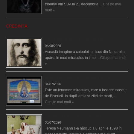
tribunal din SUA la 21 decembrie …
Citește mai
mult »
CREDINȚĂ
Iisus a apărut într-un cort din Spania
04/08/2026
Această imagine a chipului lui Iisus din Nazaret a
apărut în mod miraculos în timp …
Citește mai mult
»
Madona lacrimilor din Siracusa (Silcilia)
31/07/2026
Este un fenomen miraculos, care a fost recunoscut
de Biserică. În după-amiaza zilei de marţi, …
Citește mai mult »
Uimitoarea viaţă a Teresei Neumann
30/07/2026
Teresa Neumann s-a născut la 8 aprilie 1898 în