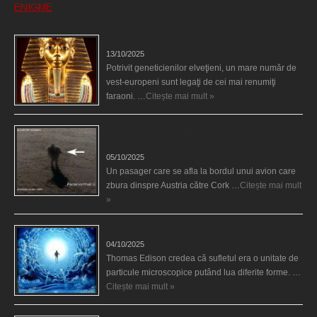
ENIGME
Eşti genetic, legat de Tutankhamon?
13/10/2025
Potrivit geneticienilor elveţieni, un mare număr de
vest-europeni sunt legaţi de cei mai renumiţi
faraoni. …
Citește mai mult »
O fiinţă misterioasă plutea pe nori la 30.000 de
picioare
05/10/2025
Un pasager care se afla la bordul unui avion care
zbura dinspre Austria către Cork …
Citește mai mult
»
Călătorii în lumea de Dincolo
04/10/2025
Thomas Edison credea că sufletul era o unitate de
particule microscopice putând lua diferite forme. …
Citește mai mult »