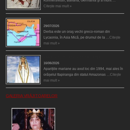
Konnersreuth, Bavaria, Germania şi a murit …
Citește mai mult »
Derba, un oraş misterios vizitat şi de sfântul Petre
29/07/2026
Derba este un oraş vechi greco-roman din
Lycaonia, în Asia Mică, pe drumul de la …
Citește
mai mult »
Aparițiile Sfintei Maria din Itapiranga
16/06/2026
Aparițiile mariane au avut loc din 1994, mai ales în
orășelul Itapiranga din statul Amazonas …
Citește
mai mult »
GALERIA VRĂJITOARELOR