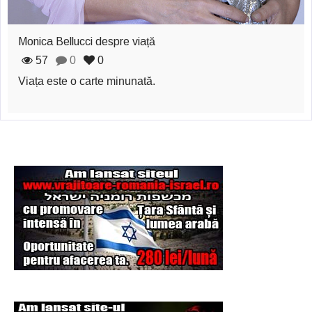
Şi-a vândut soţia
pentru un ritual de
Monica Bellucci despre viață
magie neagră
57
0
0
Viața este o carte minunată.