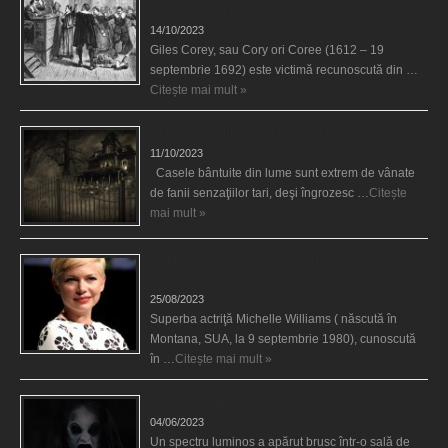
scrie în cartea diavolului
14/10/2023
Giles Corey, sau Cory ori Coree (1612 – 19
septembrie 1692) este victimă recunoscută din …
Citește mai mult »
Cele mai bântuite cinci case din lume
11/10/2023
Casele bântuite din lume sunt extrem de vânate
de fanii senzaţiilor tari, deşi îngrozesc …
Citește
mai mult »
Actriţa Michelle Williams urmărită de fantoma lui
Heath Ledger
25/08/2023
Superba actriţă Michelle Williams ( născută în
Montana, SUA, la 9 septembrie 1980), cunoscută
în …
Citește mai mult »
Teroare la tribunal
04/06/2023
Un spectru luminos a apărut brusc într-o sală de