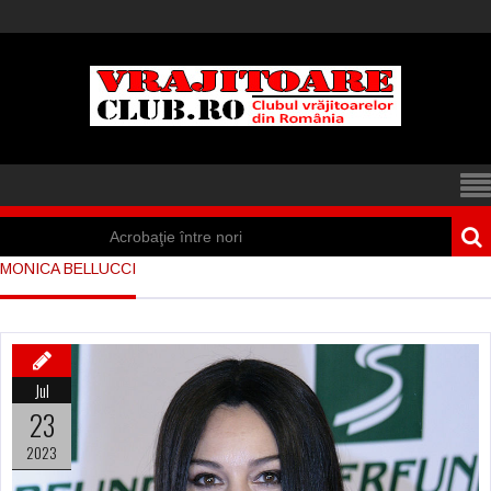
Acrobaţie între nori
MONICA BELLUCCI
Iisus a apărut într-
un cort din Spania
Marea vânătoare
Jul
de vrăjitoare din
23
Suedia
2023
Vrăjitoare