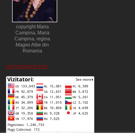
copyright Maria
Campina, Maria
Campina, regina
Magiei Albe din
Romania
VIZITATORI PE SITE