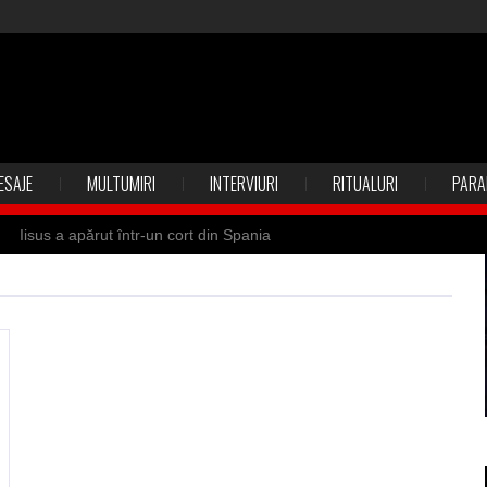
ESAJE
MULTUMIRI
INTERVIURI
RITUALURI
PARA
Iisus a apărut într-un cort din Spania
 Suedia
Vrăjitoare zburătoare în Mexic
ilia)
Uimitoarea viaţă a Teresei Neumann
de sfântul Petre
Vrăjitorul Merlin şi regele Arthur
de magie neagră