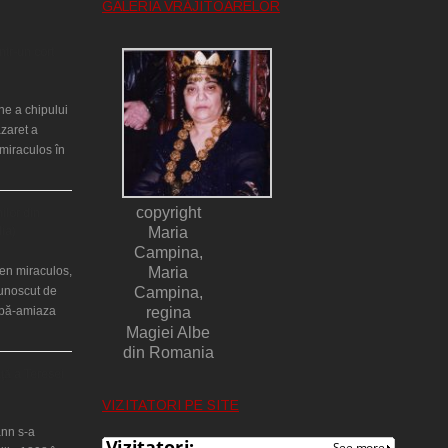
GALERIA VRĂJITOARELOR
ntr-un cort
ne a chipului
azaret a
miraculos în
copyright
ilor din
lia)
Maria
Campina,
en miraculos,
Maria
cunoscut de
Campina,
upă-amiaza
regina
Magiei Albe
din Romania
ţă a Teresei
VIZITATORI PE SITE
nn s-a