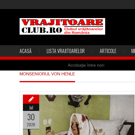
ACASĂ
LISTA VRAJITOARELOR
ARTICOLE
M
Acrobaţie între nori
MONSENIORUL VON HENLE
Marea vânătoare de vrăjitoare din
Madona lacrimilor din Siracusa (Silc
Derba, un oraş misterios vizitat şi 
Jul
Şi-a vândut soţia pentru un ritual 
30
2026