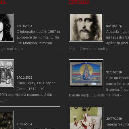
MAL
CREDINȚĂ
Fantoma lui Jim Morrison a
Iisus a apărut î
apărut în cimitir
din Spania
17/11/2023
04/08/2026
O fotografie luată în 1997 în
Această imagi
apropiere de mormântul lui
lui Iisus din N
Jim Morrison, faimosul
apărut în mod 
tește mai mult »
timp …
Citește mai mult »
Spectrul lui Corey din
Madona lacrim
Salem le-a cerut femeilor
Siracusa (Silci
să scrie în cartea diavolului
31/07/2026
14/10/2023
Este un fenom
Giles Corey, sau Cory ori
care a fost re
Coree (1612 – 19
Biserică. În d
692) este victimă recunoscută din …
zilei de marţi, …
Citește mai mult »
ult »
Uimitoarea via
Cele mai bântuite cinci
Neumann
case din lume
30/07/2026
11/10/2023
Teresa Neuma