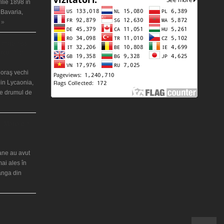
ilie 1898 în
 Bavaria,
 »
 misterios
ântul Petre
 oraş vechi
in Lycaonia,
pe drumul de
ei Maria din
iane au avut
mai ales în
ranga din