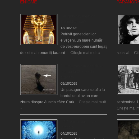
ENIGME
PARANOR
Eşti genetic, legat de
Tutankhamon?
13/10/2025
Potrivit geneticienilor
elveţieni, un mare număr
de vest-europeni sunt legaţi
de cei mai renumiţi faraoni. …
Citește mai mult »
solist al …
Ci
O fiinţă misterioasă plutea
pe nori la 30.000 de
picioare
05/10/2025
Un pasager care se afla la
bordul unui avion care
zbura dinspre Austria către Cork …
Citește mai mult
septembrie 1
»
Citește mai m
Călătorii în lumea de
Dincolo
04/10/2025