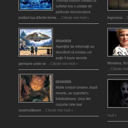
Thomas Edison credea că
sufletul era o unitate de
particule microscopice
putând lua diferite forme. …
Citește mai mult »
îngrozesc …
Baze germane secrete la
Polul Nord?
03/10/2025
Agenţiile de informaţii au
dezvăluit că existau cel
puţin 9 baze secrete
Montana, SUA
germane unde se …
Citește mai mult »
…
Citește mai
Îngerul care doarme
02/10/2025
Multe corpuri umane, după
moarte, au suportat o
îmbălsămare. Unul din
cazurile cele mai
surprinzătoare …
Citește mai mult »
mult »