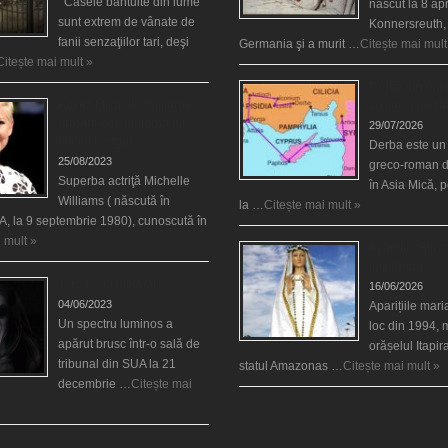
Casele bântuite din lume
născut la 8 apr
sunt extrem de vânate de
Konnersreuth,
fanii senzaţiilor tari, deşi
Germania şi a murit …
Citește mai mult
Citește mai mult »
Derba, un oraş
Actriţa Michelle Williams
vizitat şi de sf
urmărită de fantoma lui
29/07/2026
Heath Ledger
Derba este un
25/08/2023
greco-roman d
Superba actriţă Michelle
în Asia Mică, 
Williams ( născută în
la …
Citește mai mult »
, la 9 septembrie 1980), cunoscută în
 mult »
Aparițiile Sfint
Itapiranga
Teroare la tribunal
16/06/2026
04/06/2023
Aparițiile mar
Un spectru luminos a
loc din 1994, 
apărut brusc într-o sală de
orășelul Itapi
tribunal din SUA la 21
statul Amazonas …
Citește mai mult »
decembrie …
Citește mai