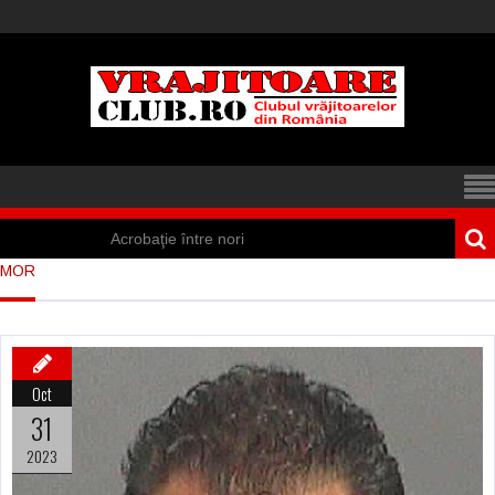
Acrobaţie între nori
MOR
Iisus a apărut într-
un cort din Spania
Marea vânătoare
Oct
de vrăjitoare din
31
Suedia
2023
Vrăjitoare