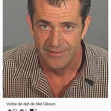
zburătoare în Mexic
Magia în Thailanda
Madona lacrimilor
din Siracusa
(Silcilia)
Uimitoarea viaţă a
Teresei Neumann
Derba, un oraş
misterios vizitat şi
de sfântul Petre
Vrăjitorul Merlin şi
regele Arthur
Vorbe de duh de Mel Gibson
52
0
0