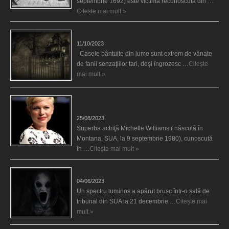
septembrie 1692) este victimă recunoscută din …
Citește mai mult »
Cele mai bântuite cinci case din lume
11/10/2023
Casele bântuite din lume sunt extrem de vânate
de fanii senzaţiilor tari, deşi îngrozesc …
Citește
mai mult »
Actriţa Michelle Williams urmărită de fantoma lui
Heath Ledger
25/08/2023
Superba actriţă Michelle Williams ( născută în
Montana, SUA, la 9 septembrie 1980), cunoscută
în …
Citește mai mult »
Teroare la tribunal
04/06/2023
Un spectru luminos a apărut brusc într-o sală de
tribunal din SUA la 21 decembrie …
Citește mai
mult »