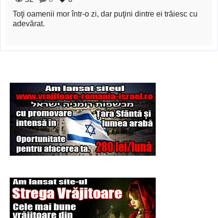
Şi-a vândut soţia
Toţi oamenii mor într-o zi, dar puţini dintre ei trăiesc cu
pentru un ritual de
adevărat.
magie neagră