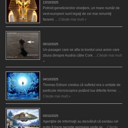
13/10/2025
Potrivit geneticienilor elveţieni, un mare număr de
vest-europeni sunt legaţi de cei mai renumiţi
faraoni. …
Citește mai mult »
O fiinţă misterioasă plutea pe nori la 30.000 de
picioare
05/10/2025
Un pasager care se afla la bordul unui avion care
zbura dinspre Austria către Cork …
Citește mai mult
»
Călătorii în lumea de Dincolo
04/10/2025
Thomas Edison credea că sufletul era o unitate de
particule microscopice putând lua diferite forme. …
Citește mai mult »
Baze germane secrete la Polul Nord?
03/10/2025
Agenţiile de informaţii au dezvăluit că existau cel
puţin 9 baze secrete germane unde se …
Citește