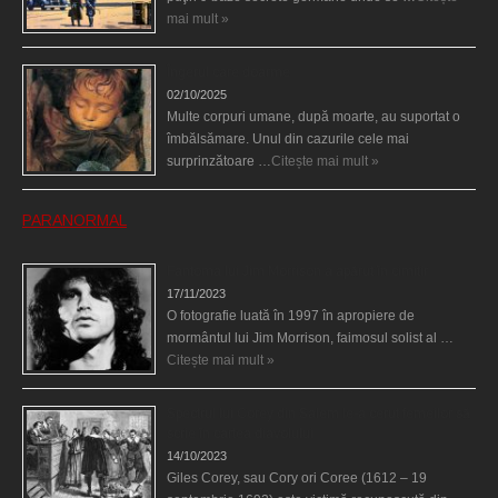
mai mult »
Îngerul care doarme
02/10/2025
Multe corpuri umane, după moarte, au suportat o
îmbălsămare. Unul din cazurile cele mai
surprinzătoare …
Citește mai mult »
PARANORMAL
Fantoma lui Jim Morrison a apărut în cimitir
17/11/2023
O fotografie luată în 1997 în apropiere de
mormântul lui Jim Morrison, faimosul solist al …
Citește mai mult »
Spectrul lui Corey din Salem le-a cerut femeilor să
scrie în cartea diavolului
14/10/2023
Giles Corey, sau Cory ori Coree (1612 – 19