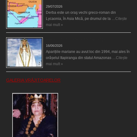
Derba, un oraş misterios vizitat şi de sfântul Petre
29/07/2026
Derba este un oraş vechi greco-roman din
Lycaonia, în Asia Mică, pe drumul de la …
Citește
mai mult »
Aparițiile Sfintei Maria din Itapiranga
16/06/2026
Aparițiile mariane au avut loc din 1994, mai ales în
orășelul Itapiranga din statul Amazonas …
Citește
mai mult »
GALERIA VRĂJITOARELOR