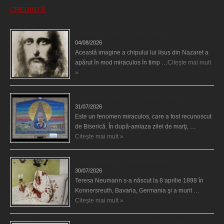
CREDINȚĂ
Iisus a apărut într-un cort din Spania
04/08/2026
Această imagine a chipului lui Iisus din Nazaret a
apărut în mod miraculos în timp …
Citește mai mult
»
Madona lacrimilor din Siracusa (Silcilia)
31/07/2026
Este un fenomen miraculos, care a fost recunoscut
de Biserică. În după-amiaza zilei de marţi, …
Citește mai mult »
Uimitoarea viaţă a Teresei Neumann
30/07/2026
Teresa Neumann s-a născut la 8 aprilie 1898 în
Konnersreuth, Bavaria, Germania şi a murit …
Citește mai mult »