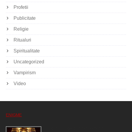
Profetii
Publicitate
Religie
Ritualuri
Spiritualitate
Uncategorized
Vampirism
Video
ENIGME
Eşti genetic, legat de Tutankhamon?